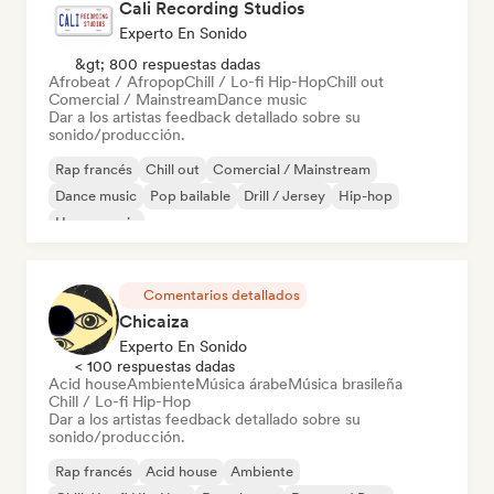
Cali Recording Studios
Experto En Sonido
&gt; 800 respuestas dadas
Afrobeat / Afropop
Chill / Lo-fi Hip-Hop
Chill out
Comercial / Mainstream
Dance music
Dar a los artistas feedback detallado sobre su
sonido/producción.
Rap francés
Chill out
Comercial / Mainstream
Dance music
Pop bailable
Drill / Jersey
Hip-hop
House music
Comentarios detallados
Chicaiza
Experto En Sonido
< 100 respuestas dadas
Acid house
Ambiente
Música árabe
Música brasileña
Chill / Lo-fi Hip-Hop
Dar a los artistas feedback detallado sobre su
sonido/producción.
Rap francés
Acid house
Ambiente