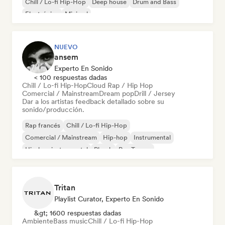
Chill / Lo-fi Hip-Hop
Deep house
Drum and Bass
Electrónica
Minimal
NUEVO
ansem
Experto En Sonido
< 100 respuestas dadas
Chill / Lo-fi Hip-Hop
Cloud Rap / Hip Hop
Comercial / Mainstream
Dream pop
Drill / Jersey
Dar a los artistas feedback detallado sobre su
sonido/producción.
Rap francés
Chill / Lo-fi Hip-Hop
Comercial / Mainstream
Hip-hop
Instrumental
Hip-hop instrumental
Phonk
Psy-Trance
Tritan
Playlist Curator, Experto En Sonido
&gt; 1600 respuestas dadas
Ambiente
Bass music
Chill / Lo-fi Hip-Hop