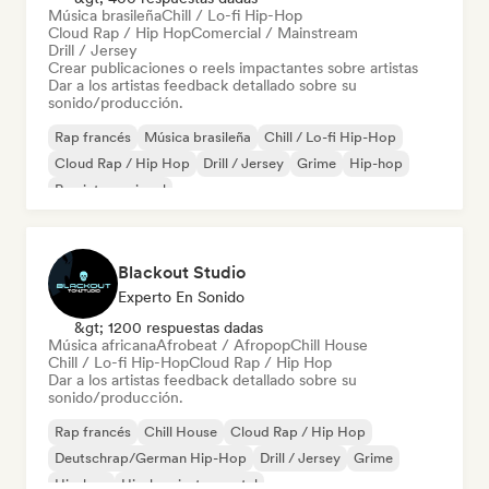
Música brasileña
Chill / Lo-fi Hip-Hop
Cloud Rap / Hip Hop
Comercial / Mainstream
Drill / Jersey
Crear publicaciones o reels impactantes sobre artistas
Dar a los artistas feedback detallado sobre su
sonido/producción.
Rap francés
Música brasileña
Chill / Lo-fi Hip-Hop
Cloud Rap / Hip Hop
Drill / Jersey
Grime
Hip-hop
Rap internacional
Blackout Studio
Experto En Sonido
&gt; 1200 respuestas dadas
Música africana
Afrobeat / Afropop
Chill House
Chill / Lo-fi Hip-Hop
Cloud Rap / Hip Hop
Dar a los artistas feedback detallado sobre su
sonido/producción.
Rap francés
Chill House
Cloud Rap / Hip Hop
Deutschrap/German Hip-Hop
Drill / Jersey
Grime
Hip-hop
Hip-hop instrumental