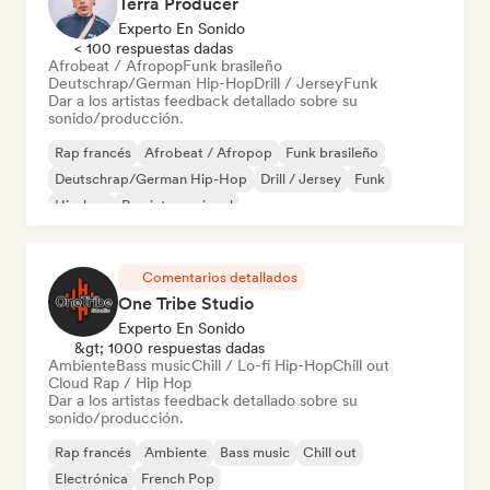
Terra Producer
Experto En Sonido
< 100 respuestas dadas
Afrobeat / Afropop
Funk brasileño
Deutschrap/German Hip-Hop
Drill / Jersey
Funk
Dar a los artistas feedback detallado sobre su
sonido/producción.
Rap francés
Afrobeat / Afropop
Funk brasileño
Deutschrap/German Hip-Hop
Drill / Jersey
Funk
Hip-hop
Rap internacional
Comentarios detallados
One Tribe Studio
Experto En Sonido
&gt; 1000 respuestas dadas
Ambiente
Bass music
Chill / Lo-fi Hip-Hop
Chill out
Cloud Rap / Hip Hop
Dar a los artistas feedback detallado sobre su
sonido/producción.
Rap francés
Ambiente
Bass music
Chill out
Electrónica
French Pop