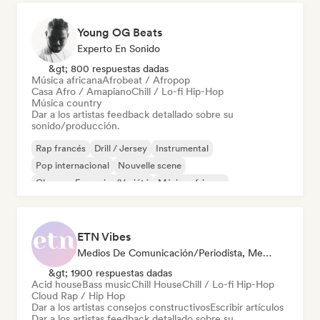
Young OG Beats
Experto En Sonido
&gt; 800 respuestas dadas
Música africana
Afrobeat / Afropop
Casa Afro / Amapiano
Chill / Lo-fi Hip-Hop
Música country
Dar a los artistas feedback detallado sobre su
sonido/producción.
Rap francés
Drill / Jersey
Instrumental
Pop internacional
Nouvelle scene
Chanson Française/Variété
Música africana
Afrobeat / Afropop
ETN Vibes
Medios De Comunicación/Periodista, Mentor, Experto En Sonido
&gt; 1900 respuestas dadas
Acid house
Bass music
Chill House
Chill / Lo-fi Hip-Hop
Cloud Rap / Hip Hop
Dar a los artistas consejos constructivos
Escribir artículos
Dar a los artistas feedback detallado sobre su