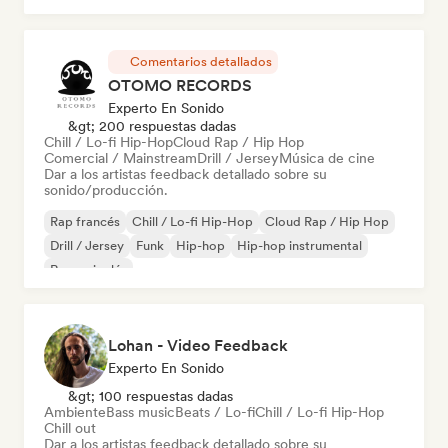
Comentarios detallados
OTOMO RECORDS
Experto En Sonido
&gt; 200 respuestas dadas
Chill / Lo-fi Hip-Hop
Cloud Rap / Hip Hop
Comercial / Mainstream
Drill / Jersey
Música de cine
Dar a los artistas feedback detallado sobre su
sonido/producción.
Rap francés
Chill / Lo-fi Hip-Hop
Cloud Rap / Hip Hop
Drill / Jersey
Funk
Hip-hop
Hip-hop instrumental
Rap en inglés
Lohan - Video Feedback
Experto En Sonido
&gt; 100 respuestas dadas
Ambiente
Bass music
Beats / Lo-fi
Chill / Lo-fi Hip-Hop
Chill out
Dar a los artistas feedback detallado sobre su