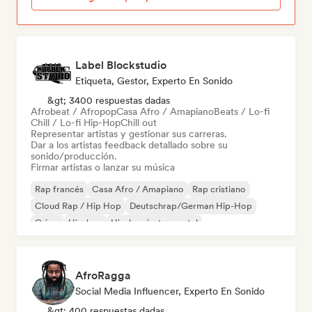
Label Blockstudio
Etiqueta, Gestor, Experto En Sonido
&gt; 3400 respuestas dadas
Afrobeat / Afropop
Casa Afro / Amapiano
Beats / Lo-fi
Chill / Lo-fi Hip-Hop
Chill out
Representar artistas y gestionar sus carreras.
Dar a los artistas feedback detallado sobre su
sonido/producción.
Firmar artistas o lanzar su música
Rap francés
Casa Afro / Amapiano
Rap cristiano
Cloud Rap / Hip Hop
Deutschrap/German Hip-Hop
Grime
Hip-hop
Hip-hop instrumental
AfroRagga
Social Media Influencer, Experto En Sonido
&gt; 400 respuestas dadas