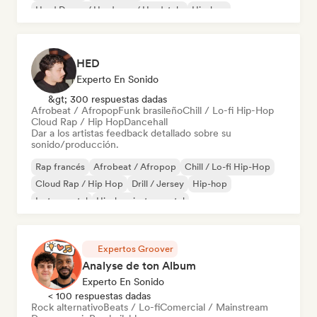
Hard Dance / Hardcore / Hardstyle
Hip-hop
HED
Experto En Sonido
&gt; 300 respuestas dadas
Afrobeat / Afropop
Funk brasileño
Chill / Lo-fi Hip-Hop
Cloud Rap / Hip Hop
Dancehall
Dar a los artistas feedback detallado sobre su
sonido/producción.
Rap francés
Afrobeat / Afropop
Chill / Lo-fi Hip-Hop
Cloud Rap / Hip Hop
Drill / Jersey
Hip-hop
Instrumental
Hip-hop instrumental
Expertos Groover
Analyse de ton Album
Experto En Sonido
< 100 respuestas dadas
Rock alternativo
Beats / Lo-fi
Comercial / Mainstream