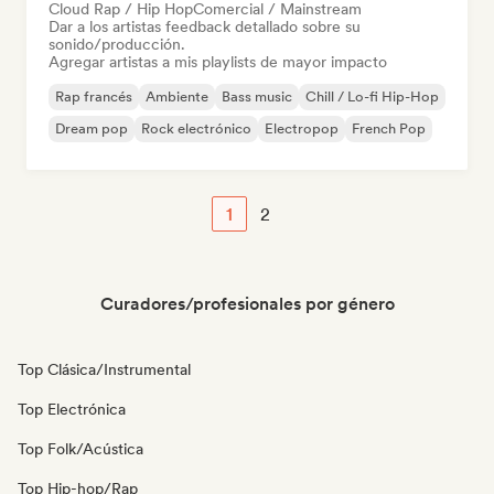
Cloud Rap / Hip Hop
Comercial / Mainstream
Dar a los artistas feedback detallado sobre su
sonido/producción.
Agregar artistas a mis playlists de mayor impacto
Rap francés
Ambiente
Bass music
Chill / Lo-fi Hip-Hop
Dream pop
Rock electrónico
Electropop
French Pop
1
2
Curadores/profesionales por género
Top Clásica/Instrumental
Top Electrónica
Top Folk/Acústica
Top Hip-hop/Rap