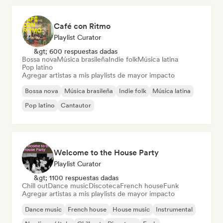
Café con Ritmo
Playlist Curator
&gt; 600 respuestas dadas
Bossa nova
Música brasileña
Indie folk
Música latina
Pop latino
Agregar artistas a mis playlists de mayor impacto
Bossa nova
Música brasileña
Indie folk
Música latina
Pop latino
Cantautor
Welcome to the House Party
Playlist Curator
&gt; 1100 respuestas dadas
Chill out
Dance music
Discoteca
French house
Funk
Agregar artistas a mis playlists de mayor impacto
Dance music
French house
House music
Instrumental