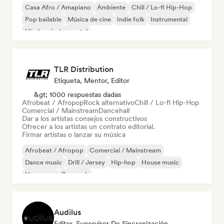
Casa Afro / Amapiano
Ambiente
Chill / Lo-fi Hip-Hop
Pop bailable
Música de cine
Indie folk
Instrumental
Hip-hop instrumental
TLR Distribution
Etiqueta, Mentor, Editor
&gt; 1000 respuestas dadas
Afrobeat / Afropop
Rock alternativo
Chill / Lo-fi Hip-Hop
Comercial / Mainstream
Dancehall
Dar a los artistas consejos constructivos
Ofrecer a los artistas un contrato editorial.
Firmar artistas o lanzar su música
Afrobeat / Afropop
Comercial / Mainstream
Dance music
Drill / Jersey
Hip-hop
House music
Hyperpop
Pop rock
Audilus
Editor, Supervisor De Sincronización