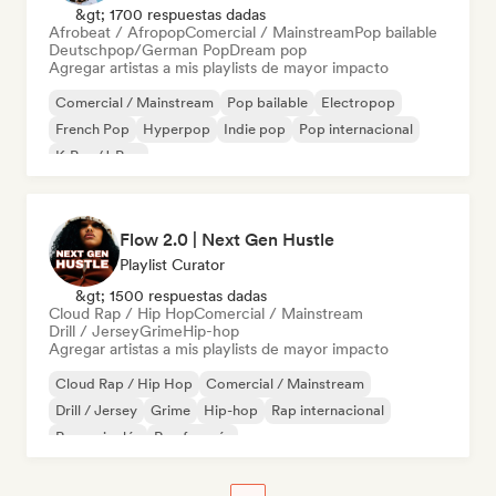
&gt; 1700 respuestas dadas
Afrobeat / Afropop
Comercial / Mainstream
Pop bailable
Deutschpop/German Pop
Dream pop
Agregar artistas a mis playlists de mayor impacto
Comercial / Mainstream
Pop bailable
Electropop
French Pop
Hyperpop
Indie pop
Pop internacional
K-Pop/J-Pop
Flow 2.0 | Next Gen Hustle
Playlist Curator
&gt; 1500 respuestas dadas
Cloud Rap / Hip Hop
Comercial / Mainstream
Drill / Jersey
Grime
Hip-hop
Agregar artistas a mis playlists de mayor impacto
Cloud Rap / Hip Hop
Comercial / Mainstream
Drill / Jersey
Grime
Hip-hop
Rap internacional
Rap en inglés
Rap francés