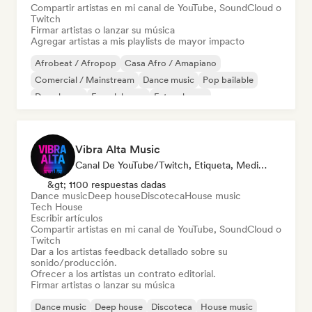
Compartir artistas en mi canal de YouTube, SoundCloud o
Twitch
Firmar artistas o lanzar su música
Agregar artistas a mis playlists de mayor impacto
Afrobeat / Afropop
Casa Afro / Amapiano
Comercial / Mainstream
Dance music
Pop bailable
Deep house
French house
Future house
Vibra Alta Music
Canal De YouTube/Twitch, Etiqueta, Medios De Comunicación/Periodista, Editor, Experto En Sonido
&gt; 1100 respuestas dadas
Dance music
Deep house
Discoteca
House music
Tech House
Escribir artículos
Compartir artistas en mi canal de YouTube, SoundCloud o
Twitch
Dar a los artistas feedback detallado sobre su
sonido/producción.
Ofrecer a los artistas un contrato editorial.
Firmar artistas o lanzar su música
Dance music
Deep house
Discoteca
House music