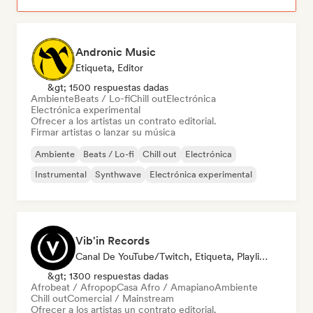
Andronic Music
Etiqueta, Editor
&gt; 1500 respuestas dadas
Ambiente
Beats / Lo-fi
Chill out
Electrónica
Electrónica experimental
Ofrecer a los artistas un contrato editorial.
Firmar artistas o lanzar su música
Ambiente
Beats / Lo-fi
Chill out
Electrónica
Instrumental
Synthwave
Electrónica experimental
Vib'in Records
Canal De YouTube/Twitch, Etiqueta, Playlist Curator, Editor
&gt; 1300 respuestas dadas
Afrobeat / Afropop
Casa Afro / Amapiano
Ambiente
Chill out
Comercial / Mainstream
Ofrecer a los artistas un contrato editorial.