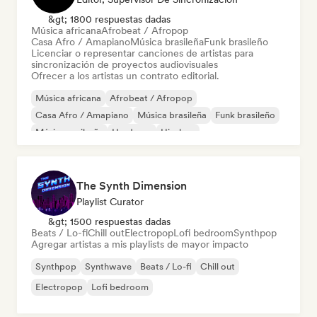
&gt; 1800 respuestas dadas
Música africana
Afrobeat / Afropop
Casa Afro / Amapiano
Música brasileña
Funk brasileño
Licenciar o representar canciones de artistas para
sincronización de proyectos audiovisuales
Ofrecer a los artistas un contrato editorial.
Música africana
Afrobeat / Afropop
Casa Afro / Amapiano
Música brasileña
Funk brasileño
Música caribeña
Hardcore
Hip-hop
The Synth Dimension
Playlist Curator
&gt; 1500 respuestas dadas
Beats / Lo-fi
Chill out
Electropop
Lofi bedroom
Synthpop
Agregar artistas a mis playlists de mayor impacto
Synthpop
Synthwave
Beats / Lo-fi
Chill out
Electropop
Lofi bedroom