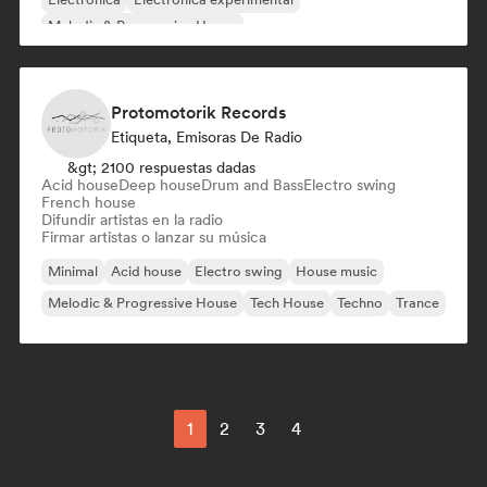
Melodic & Progressive House
Protomotorik Records
Etiqueta, Emisoras De Radio
&gt; 2100 respuestas dadas
Acid house
Deep house
Drum and Bass
Electro swing
French house
Difundir artistas en la radio
Firmar artistas o lanzar su música
Minimal
Acid house
Electro swing
House music
Melodic & Progressive House
Tech House
Techno
Trance
1
2
3
4