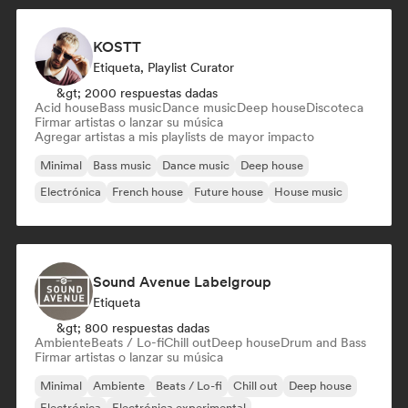
KOSTT
Etiqueta, Playlist Curator
&gt; 2000 respuestas dadas
Acid house
Bass music
Dance music
Deep house
Discoteca
Firmar artistas o lanzar su música
Agregar artistas a mis playlists de mayor impacto
Minimal
Bass music
Dance music
Deep house
Electrónica
French house
Future house
House music
Sound Avenue Labelgroup
Etiqueta
&gt; 800 respuestas dadas
Ambiente
Beats / Lo-fi
Chill out
Deep house
Drum and Bass
Firmar artistas o lanzar su música
Minimal
Ambiente
Beats / Lo-fi
Chill out
Deep house
Electrónica
Electrónica experimental