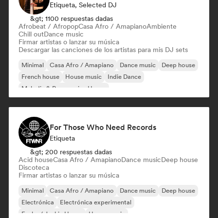
Etiqueta, Selected DJ
&gt; 1100 respuestas dadas
Afrobeat / Afropop
Casa Afro / Amapiano
Ambiente
Chill out
Dance music
Firmar artistas o lanzar su música
Descargar las canciones de los artistas para mis DJ sets
Minimal
Casa Afro / Amapiano
Dance music
Deep house
French house
House music
Indie Dance
Melodic & Progressive House
For Those Who Need Records
Etiqueta
&gt; 200 respuestas dadas
Acid house
Casa Afro / Amapiano
Dance music
Deep house
Discoteca
Firmar artistas o lanzar su música
Minimal
Casa Afro / Amapiano
Dance music
Deep house
Electrónica
Electrónica experimental
Funky / Jackin House
House music