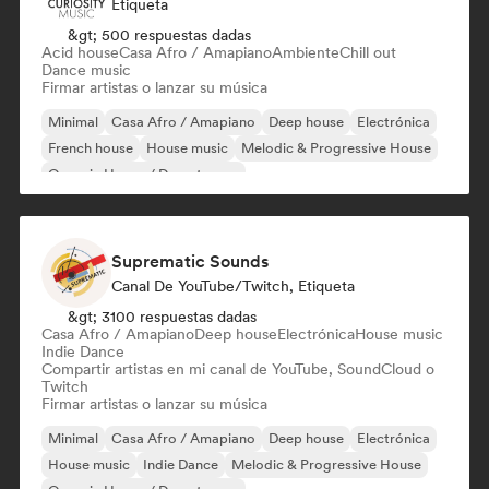
Etiqueta
&gt; 500 respuestas dadas
Acid house
Casa Afro / Amapiano
Ambiente
Chill out
Dance music
Firmar artistas o lanzar su música
Minimal
Casa Afro / Amapiano
Deep house
Electrónica
French house
House music
Melodic & Progressive House
Organic House / Downtempo
Suprematic Sounds
Canal De YouTube/Twitch, Etiqueta
&gt; 3100 respuestas dadas
Casa Afro / Amapiano
Deep house
Electrónica
House music
Indie Dance
Compartir artistas en mi canal de YouTube, SoundCloud o
Twitch
Firmar artistas o lanzar su música
Minimal
Casa Afro / Amapiano
Deep house
Electrónica
House music
Indie Dance
Melodic & Progressive House