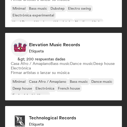
Minimal
Bass music
Dubstep
Electro swing
Electrónica experimental
Hard Dance / Hardcore / Hardstyle
Nu-disco / Italo
Synthwave
Elevation Music Records
Etiqueta
&gt; 200 respuestas dadas
Casa Afro / Amapiano
Bass music
Dance music
Deep house
Electrónica
Firmar artistas o lanzar su música
Minimal
Casa Afro / Amapiano
Bass music
Dance music
Deep house
Electrónica
French house
Funky / Jackin House
Technological Records
Etiqueta