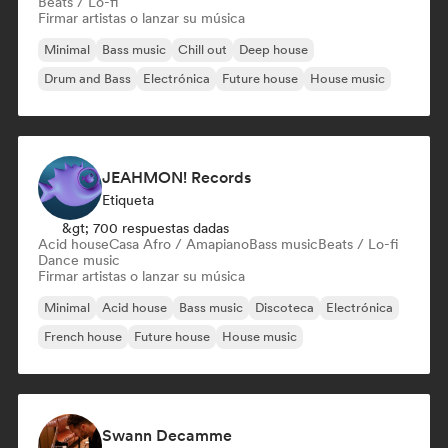
Beats / Lo-fi
Firmar artistas o lanzar su música
Minimal
Bass music
Chill out
Deep house
Drum and Bass
Electrónica
Future house
House music
JEAHMON! Records
Etiqueta
&gt; 700 respuestas dadas
Acid house
Casa Afro / Amapiano
Bass music
Beats / Lo-fi
Dance music
Firmar artistas o lanzar su música
Minimal
Acid house
Bass music
Discoteca
Electrónica
French house
Future house
House music
Swann Decamme