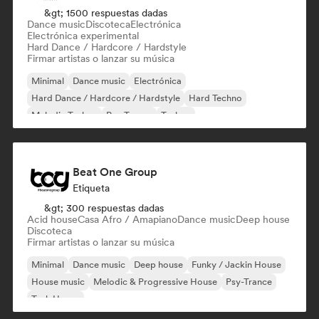
&gt; 1500 respuestas dadas
Dance music
Discoteca
Electrónica
Electrónica experimental
Hard Dance / Hardcore / Hardstyle
Firmar artistas o lanzar su música
Minimal
Dance music
Electrónica
Hard Dance / Hardcore / Hardstyle
Hard Techno
Melodic Techno
Psy-Trance
Techno
Beat One Group
Etiqueta
&gt; 300 respuestas dadas
Acid house
Casa Afro / Amapiano
Dance music
Deep house
Discoteca
Firmar artistas o lanzar su música
Minimal
Dance music
Deep house
Funky / Jackin House
House music
Melodic & Progressive House
Psy-Trance
Tech House