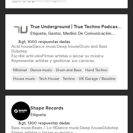
Melodic & Progressive House
True Underground | True Techno Podcast | ONE
Etiqueta, Gestor, Medios De Comunicación/Periodista
&gt; 1000 respuestas dadas
Acid house
Dance music
Deep house
Drum and Bass
Dubstep
Escribir artículos
Firmar artistas o lanzar su música
Representar artistas y gestionar sus carreras.
Minimal
Dance music
Drum and Bass
Hard Techno
House music
Tech House
Techno
UK Garage / Bassline
Shape Records
Etiqueta
&gt; 1300 respuestas dadas
Bass music
Beats / Lo-fi
Dance music
Deep house
Dubstep
Firmar artistas o lanzar su música