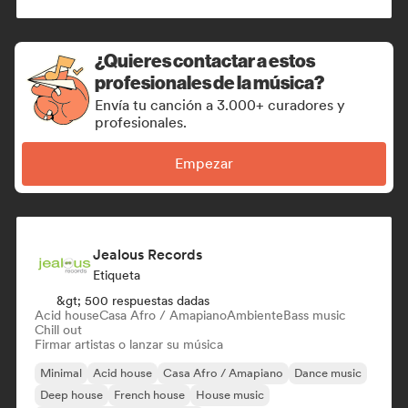
Organic House / Downtempo
¿Quieres contactar a estos
profesionales de la música?
Envía tu canción a 3.000+ curadores y
profesionales.
Empezar
Jealous Records
Etiqueta
&gt; 500 respuestas dadas
Acid house
Casa Afro / Amapiano
Ambiente
Bass music
Chill out
Firmar artistas o lanzar su música
Minimal
Acid house
Casa Afro / Amapiano
Dance music
Deep house
French house
House music