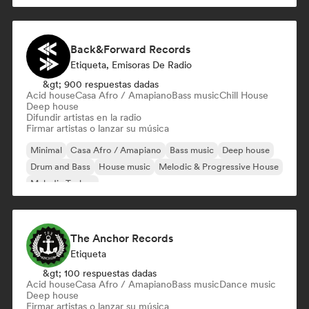
Back&Forward Records
Etiqueta, Emisoras De Radio
&gt; 900 respuestas dadas
Acid house
Casa Afro / Amapiano
Bass music
Chill House
Deep house
Difundir artistas en la radio
Firmar artistas o lanzar su música
Minimal
Casa Afro / Amapiano
Bass music
Deep house
Drum and Bass
House music
Melodic & Progressive House
Melodic Techno
The Anchor Records
Etiqueta
&gt; 100 respuestas dadas
Acid house
Casa Afro / Amapiano
Bass music
Dance music
Deep house
Firmar artistas o lanzar su música