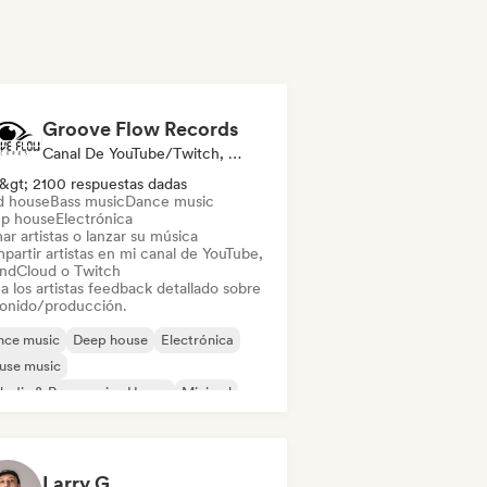
Groove Flow Records
Canal De YouTube/Twitch, Etiqueta, Experto En Sonido
&gt; 2100 respuestas dadas
d house
Bass music
Dance music
p house
Electrónica
ar artistas o lanzar su música
partir artistas en mi canal de YouTube,
ndCloud o Twitch
a los artistas feedback detallado sobre
sonido/producción.
nce music
Deep house
Electrónica
use music
odic & Progressive House
Minimal
ch House
Acid house
Larry G