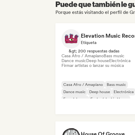
Puede que también le gu
Porque estás visitando el perfil de 
Elevation Music Reco
Etiqueta
&gt; 200 respuestas dadas
Casa Afro / Amapiano
Bass music
Dance music
Deep house
Electrónica
Firmar artistas o lanzar su música
Casa Afro / Amapiano
Bass music
Dance music
Deep house
Electrónica
French house
Funky / Jackin House
House music
House Of Groove