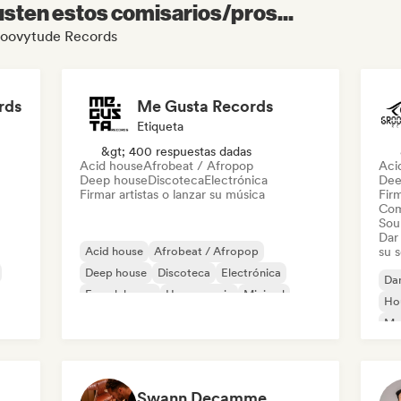
sten estos comisarios/pros...
Groovytude Records
rds
Me Gusta Records
Etiqueta
&gt; 400 respuestas dadas
Acid house
Afrobeat / Afropop
Aci
Deep house
Discoteca
Electrónica
Dee
Firmar artistas o lanzar su música
Firm
Com
Sou
Dar 
Acid house
Afrobeat / Afropop
su 
Deep house
Discoteca
Electrónica
Da
French house
House music
Minimal
Ho
Mel
Te
Swann Decamme