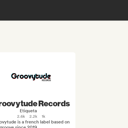
roovytude Records
Etiqueta
2.6k
2.2k
1k
vytude is a french label based on 
groove since 2019
