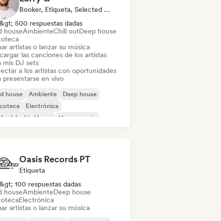
Booker, Etiqueta, Selected DJ
&gt; 500 respuestas dadas
d house
Ambiente
Chill out
Deep house
coteca
ar artistas o lanzar su música
argar las canciones de los artistas
a mis DJ sets
ectar a los artistas con oportunidades
a presentarse en vivo
id house
Ambiente
Deep house
scoteca
Electrónica
ky / Jackin House
House music
nimal
Oasis Records PT
Etiqueta
&gt; 100 respuestas dadas
d house
Ambiente
Deep house
coteca
Electrónica
ar artistas o lanzar su música