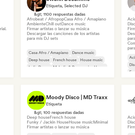
Etiqueta, Selected DJ
&gt; 1100 respuestas dadas
Afrobeat / Afropop
Casa Afro / Amapiano
Aci
Ambiente
Chill out
Dance music
Dis
ial.
Firmar artistas o lanzar su música
Firm
Descargar las canciones de los artistas
Desc
para mis DJ sets
par
Con
par
Casa Afro / Amapiano
Dance music
Ac
Deep house
French house
House music
Di
Indie Dance
Melodic & Progressive House
Fun
Minimal
Mi
Moody Disco | MD Traxx
Etiqueta
&gt; 100 respuestas dadas
Deep house
French house
Aci
Funky / Jackin House
House music
Minimal
Dis
Firmar artistas o lanzar su música
Firm