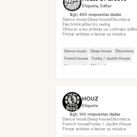
Etiqueta, Editor
&gt; 400 respuestas dadas
Dance music
Deep house
Discoteca
Electrónica
Electro swing
Ofrecer a los artistas un contrato editor
Firmar artistas o lanzar su música
Dance music
Deep house
Discoteca
French house
Funky / Jackin House
House music
Minimal
Organic House / Downtempo
HOUZ
Etiqueta
&gt; 100 respuestas dadas
Dance music
Deep house
Discoteca
French house
Funky / Jackin House
Firmar artistas o lanzar su música