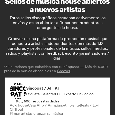
Sellos de música house abiertos
a nuevos artistas
Estos sellos discográficos escuchan activamente los
envíos y están abiertos a firmar con productores
emergentes de house.
Groover es una plataforma de promoción musical que
conecta a artistas independientes con más de 132
curadores y profesionales de la música: sellos, medios,
radios y playlists, con feedback escrito garantizado en 7
días.
132
curadores que coinciden con tu búsqueda — Más de 4.000
pros de la música disponibles en
Groover
Sincopat / AFFKT
Etiqueta, Selected DJ, Experto En Sonido
&gt; 600 respuestas dadas
Acid house
Casa Afro / Amapiano
Ambiente
Beats / Lo-fi
Chill out
Firmar artistas o lanzar su música