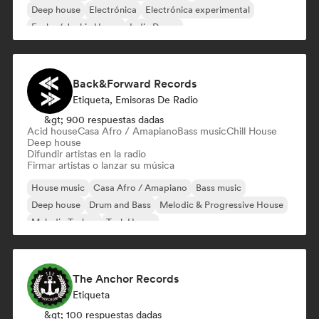
Deep house
Electrónica
Electrónica experimental
Funky / Jackin House
Indie Dance
Back&Forward Records
Etiqueta, Emisoras De Radio
&gt; 900 respuestas dadas
Acid house
Casa Afro / Amapiano
Bass music
Chill House
Deep house
Difundir artistas en la radio
Firmar artistas o lanzar su música
House music
Casa Afro / Amapiano
Bass music
Deep house
Drum and Bass
Melodic & Progressive House
Melodic Techno
Tech House
The Anchor Records
Etiqueta
&gt; 100 respuestas dadas