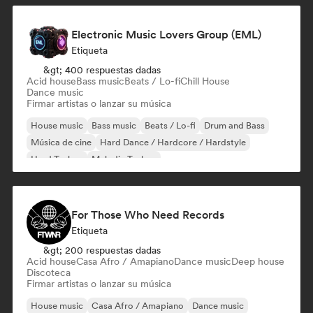
Electronic Music Lovers Group (EML)
Etiqueta
&gt; 400 respuestas dadas
Acid house
Bass music
Beats / Lo-fi
Chill House
Dance music
Firmar artistas o lanzar su música
House music
Bass music
Beats / Lo-fi
Drum and Bass
Música de cine
Hard Dance / Hardcore / Hardstyle
Hard Techno
Melodic Techno
For Those Who Need Records
Etiqueta
&gt; 200 respuestas dadas
Acid house
Casa Afro / Amapiano
Dance music
Deep house
Discoteca
Firmar artistas o lanzar su música
House music
Casa Afro / Amapiano
Dance music