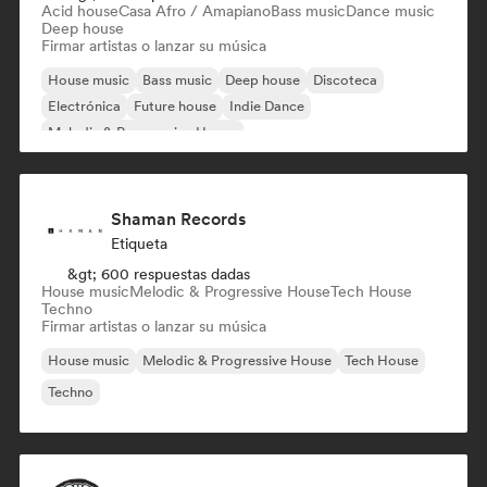
Acid house
Casa Afro / Amapiano
Bass music
Dance music
Deep house
Firmar artistas o lanzar su música
House music
Bass music
Deep house
Discoteca
Electrónica
Future house
Indie Dance
Melodic & Progressive House
Shaman Records
Etiqueta
&gt; 600 respuestas dadas
House music
Melodic & Progressive House
Tech House
Techno
Firmar artistas o lanzar su música
House music
Melodic & Progressive House
Tech House
Techno