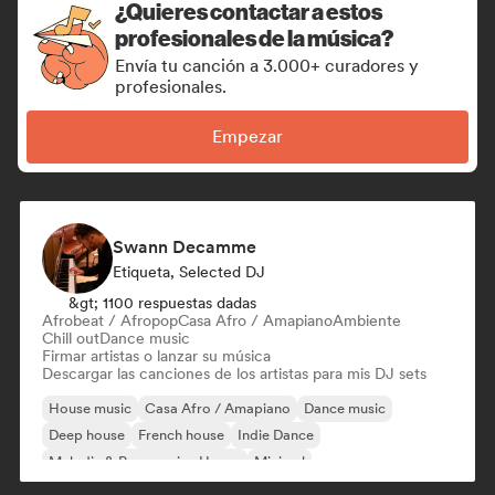
¿Quieres contactar a estos
profesionales de la música?
Envía tu canción a 3.000+ curadores y
profesionales.
Empezar
Swann Decamme
Etiqueta, Selected DJ
&gt; 1100 respuestas dadas
Afrobeat / Afropop
Casa Afro / Amapiano
Ambiente
Chill out
Dance music
Firmar artistas o lanzar su música
Descargar las canciones de los artistas para mis DJ sets
House music
Casa Afro / Amapiano
Dance music
Deep house
French house
Indie Dance
Melodic & Progressive House
Minimal