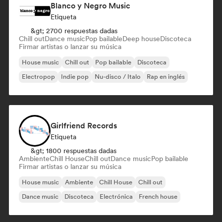
Blanco y Negro Music
Etiqueta
&gt; 2700 respuestas dadas
Chill out
Dance music
Pop bailable
Deep house
Discoteca
Firmar artistas o lanzar su música
House music
Chill out
Pop bailable
Discoteca
Electropop
Indie pop
Nu-disco / Italo
Rap en inglés
Girlfriend Records
Etiqueta
&gt; 1800 respuestas dadas
Ambiente
Chill House
Chill out
Dance music
Pop bailable
Firmar artistas o lanzar su música
House music
Ambiente
Chill House
Chill out
Dance music
Discoteca
Electrónica
French house