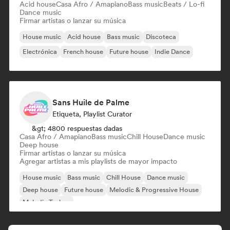
Acid house
Casa Afro / Amapiano
Bass music
Beats / Lo-fi
Dance music
Firmar artistas o lanzar su música
House music
Acid house
Bass music
Discoteca
Electrónica
French house
Future house
Indie Dance
Sans Huile de Palme
Etiqueta, Playlist Curator
&gt; 4800 respuestas dadas
Casa Afro / Amapiano
Bass music
Chill House
Dance music
Deep house
Firmar artistas o lanzar su música
Agregar artistas a mis playlists de mayor impacto
House music
Bass music
Chill House
Dance music
Deep house
Future house
Melodic & Progressive House
Melodic Techno