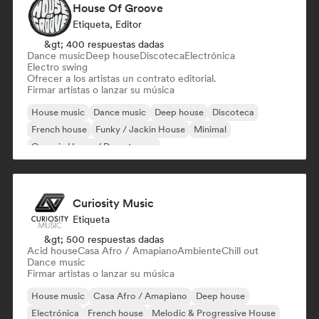
House Of Groove
Etiqueta, Editor
&gt; 400 respuestas dadas
Dance music
Deep house
Discoteca
Electrónica
Electro swing
Ofrecer a los artistas un contrato editorial.
Firmar artistas o lanzar su música
House music
Dance music
Deep house
Discoteca
French house
Funky / Jackin House
Minimal
Organic House / Downtempo
Curiosity Music
Etiqueta
&gt; 500 respuestas dadas
Acid house
Casa Afro / Amapiano
Ambiente
Chill out
Dance music
Firmar artistas o lanzar su música
House music
Casa Afro / Amapiano
Deep house
Electrónica
French house
Melodic & Progressive House