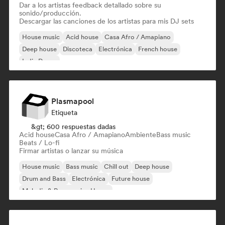
Dar a los artistas feedback detallado sobre su
sonido/producción.
Descargar las canciones de los artistas para mis DJ sets
House music
Acid house
Casa Afro / Amapiano
Deep house
Discoteca
Electrónica
French house
Indie Dance
Plasmapool
Etiqueta
&gt; 600 respuestas dadas
Acid house
Casa Afro / Amapiano
Ambiente
Bass music
Beats / Lo-fi
Firmar artistas o lanzar su música
House music
Bass music
Chill out
Deep house
Drum and Bass
Electrónica
Future house
Melodic & Progressive House