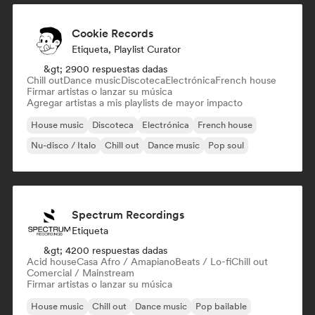
Cookie Records
Etiqueta, Playlist Curator
&gt; 2900 respuestas dadas
Chill out
Dance music
Discoteca
Electrónica
French house
Firmar artistas o lanzar su música
Agregar artistas a mis playlists de mayor impacto
House music
Discoteca
Electrónica
French house
Nu-disco / Italo
Chill out
Dance music
Pop soul
Spectrum Recordings
Etiqueta
&gt; 4200 respuestas dadas
Acid house
Casa Afro / Amapiano
Beats / Lo-fi
Chill out
Comercial / Mainstream
Firmar artistas o lanzar su música
House music
Chill out
Dance music
Pop bailable