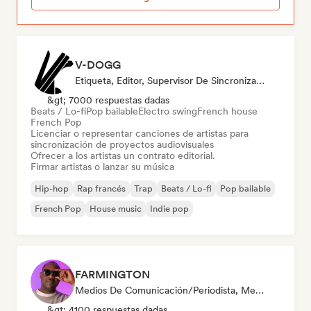
V-DOGG
Etiqueta, Editor, Supervisor De Sincronización
&gt; 7000 respuestas dadas
Beats / Lo-fi
Pop bailable
Electro swing
French house
French Pop
Licenciar o representar canciones de artistas para
sincronización de proyectos audiovisuales
Ofrecer a los artistas un contrato editorial.
Firmar artistas o lanzar su música
Hip-hop
Rap francés
Trap
Beats / Lo-fi
Pop bailable
French Pop
House music
Indie pop
FARMINGTON
Medios De Comunicación/Periodista, Mentor, Emisoras De Radio, Supervisor De Sincronización
&gt; 4100 respuestas dadas