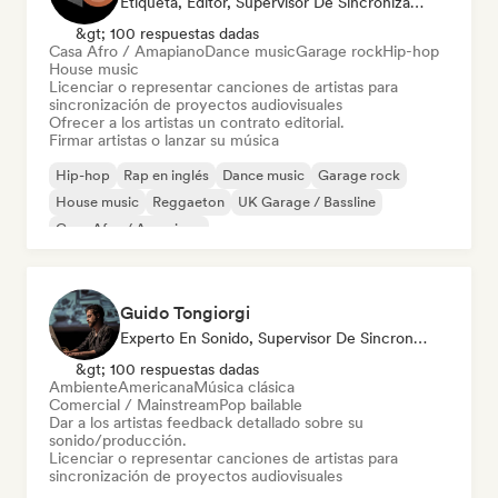
Etiqueta, Editor, Supervisor De Sincronización
&gt; 100 respuestas dadas
Casa Afro / Amapiano
Dance music
Garage rock
Hip-hop
House music
Licenciar o representar canciones de artistas para
sincronización de proyectos audiovisuales
Ofrecer a los artistas un contrato editorial.
Firmar artistas o lanzar su música
Hip-hop
Rap en inglés
Dance music
Garage rock
House music
Reggaeton
UK Garage / Bassline
Casa Afro / Amapiano
Guido Tongiorgi
Experto En Sonido, Supervisor De Sincronización
&gt; 100 respuestas dadas
Ambiente
Americana
Música clásica
Comercial / Mainstream
Pop bailable
Dar a los artistas feedback detallado sobre su
sonido/producción.
Licenciar o representar canciones de artistas para
sincronización de proyectos audiovisuales