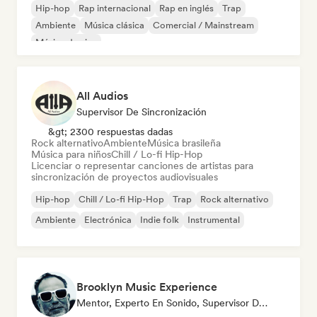
Hip-hop
Rap internacional
Rap en inglés
Trap
Ambiente
Música clásica
Comercial / Mainstream
Música de cine
All Audios
Supervisor De Sincronización
&gt; 2300 respuestas dadas
Rock alternativo
Ambiente
Música brasileña
Música para niños
Chill / Lo-fi Hip-Hop
Licenciar o representar canciones de artistas para
sincronización de proyectos audiovisuales
Hip-hop
Chill / Lo-fi Hip-Hop
Trap
Rock alternativo
Ambiente
Electrónica
Indie folk
Instrumental
Brooklyn Music Experience
Mentor, Experto En Sonido, Supervisor De Sincronización