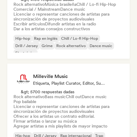
Rock alternativo
Música brasileña
Chill / Lo-fi Hip-Hop
Comercial / Mainstream
Dance music
Licenciar o representar canciones de artistas para
sincronización de proyectos audiovisuales
Escribir artículos
Difundir artistas en la radio
Dar a los artistas consejos constructivos
Hip-hop
Rap en inglés
Chill / Lo-fi Hip-Hop
Drill / Jersey
Grime
Rock alternativo
Dance music
Electrónica
Milleville Music
Etiqueta, Playlist Curator, Editor, Supervisor De Sincronización
&gt; 5700 respuestas dadas
Rock alternativo
Bass music
Chill out
Dance music
Pop bailable
Licenciar o representar canciones de artistas para
sincronización de proyectos audiovisuales
Ofrecer a los artistas un contrato editorial.
Firmar artistas o lanzar su música
Agregar artistas a mis playlists de mayor impacto
Hip-hop
Drill / Jersey
Rap internacional
Trap