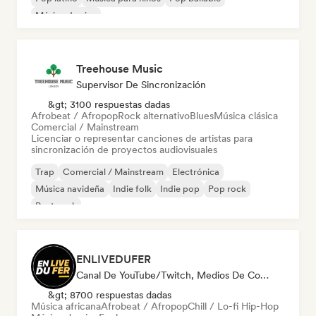
Música de cine
Treehouse Music
Supervisor De Sincronización
&gt; 3100 respuestas dadas
Afrobeat / Afropop
Rock alternativo
Blues
Música clásica
Comercial / Mainstream
Licenciar o representar canciones de artistas para
sincronización de proyectos audiovisuales
Trap
Comercial / Mainstream
Electrónica
Música navideña
Indie folk
Indie pop
Pop rock
Post punk
ENLIVEDUFER
Canal De YouTube/Twitch, Medios De Comunicación/Periodista, Social Media Influencer
&gt; 8700 respuestas dadas
Música africana
Afrobeat / Afropop
Chill / Lo-fi Hip-Hop