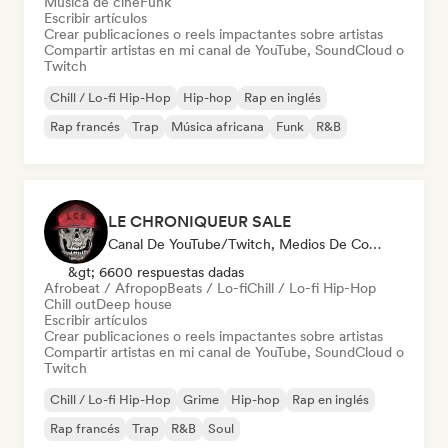
Música de cine
Funk
Escribir artículos
Crear publicaciones o reels impactantes sobre artistas
Compartir artistas en mi canal de YouTube, SoundCloud o
Twitch
Chill / Lo-fi Hip-Hop
Hip-hop
Rap en inglés
Rap francés
Trap
Música africana
Funk
R&B
LE CHRONIQUEUR SALE
Canal De YouTube/Twitch, Medios De Comunicación/Periodista, Social Media Influencer
&gt; 6600 respuestas dadas
Afrobeat / Afropop
Beats / Lo-fi
Chill / Lo-fi Hip-Hop
Chill out
Deep house
Escribir artículos
Crear publicaciones o reels impactantes sobre artistas
Compartir artistas en mi canal de YouTube, SoundCloud o
Twitch
Chill / Lo-fi Hip-Hop
Grime
Hip-hop
Rap en inglés
Rap francés
Trap
R&B
Soul