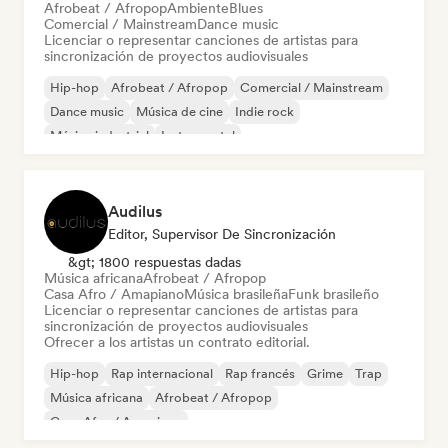
Afrobeat / Afropop
Ambiente
Blues
Comercial / Mainstream
Dance music
Licenciar o representar canciones de artistas para
sincronización de proyectos audiovisuales
Hip-hop
Afrobeat / Afropop
Comercial / Mainstream
Dance music
Música de cine
Indie rock
Música industrial
Instrumental
Audilus
Editor, Supervisor De Sincronización
&gt; 1800 respuestas dadas
Música africana
Afrobeat / Afropop
Casa Afro / Amapiano
Música brasileña
Funk brasileño
Licenciar o representar canciones de artistas para
sincronización de proyectos audiovisuales
Ofrecer a los artistas un contrato editorial.
Hip-hop
Rap internacional
Rap francés
Grime
Trap
Música africana
Afrobeat / Afropop
Casa Afro / Amapiano