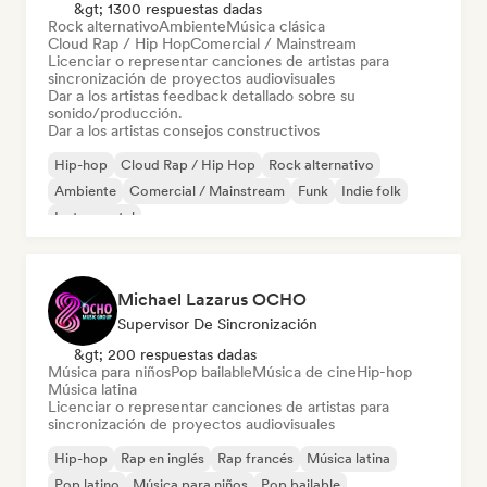
&gt; 1300 respuestas dadas
Rock alternativo
Ambiente
Música clásica
Cloud Rap / Hip Hop
Comercial / Mainstream
Licenciar o representar canciones de artistas para
sincronización de proyectos audiovisuales
Dar a los artistas feedback detallado sobre su
sonido/producción.
Dar a los artistas consejos constructivos
Hip-hop
Cloud Rap / Hip Hop
Rock alternativo
Ambiente
Comercial / Mainstream
Funk
Indie folk
Instrumental
Michael Lazarus OCHO
Supervisor De Sincronización
&gt; 200 respuestas dadas
Música para niños
Pop bailable
Música de cine
Hip-hop
Música latina
Licenciar o representar canciones de artistas para
sincronización de proyectos audiovisuales
Hip-hop
Rap en inglés
Rap francés
Música latina
Pop latino
Música para niños
Pop bailable