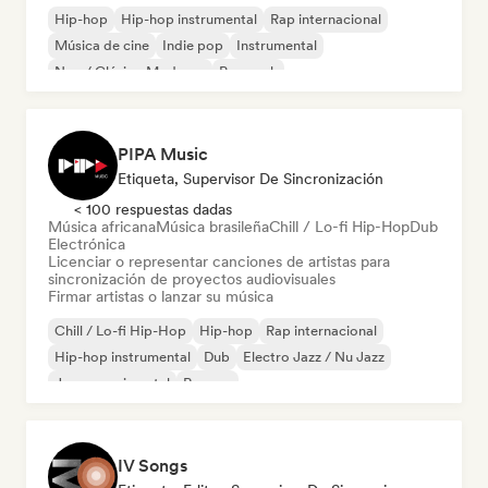
Hip-hop
Hip-hop instrumental
Rap internacional
Música de cine
Indie pop
Instrumental
Neo / Clásico Moderno
Pop rock
PIPA Music
Etiqueta, Supervisor De Sincronización
< 100 respuestas dadas
Música africana
Música brasileña
Chill / Lo-fi Hip-Hop
Dub
Electrónica
Licenciar o representar canciones de artistas para
sincronización de proyectos audiovisuales
Firmar artistas o lanzar su música
Chill / Lo-fi Hip-Hop
Hip-hop
Rap internacional
Hip-hop instrumental
Dub
Electro Jazz / Nu Jazz
Jazz experimental
Reggae
IV Songs