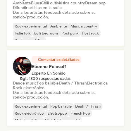
Ambiente
Blues
Chill out
Música country
Dream pop
Difundir artistas en la radio
Dar a los artistas feedback detallado sobre su
sonido/producción.
Rock experimental
Ambiente
Música country
Indie folk
Lofi bedroom
Post punk
Post rock
Rock psicodélico
Comentarios detallados
Etienne Pelosoff
Experto En Sonido
&gt; 1300 respuestas dadas
Dance music
Pop bailable
Death / Thrash
Electrónica
Rock electrónico
Dar a los artistas feedback detallado sobre su
sonido/producción.
Rock experimental
Pop bailable
Death / Thrash
Rock electrónico
Electropop
French Pop
Metal melódico
Metal / Heavy metal