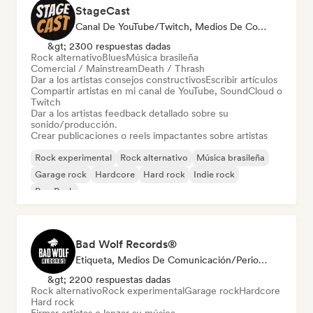
StageCast
Canal De YouTube/Twitch, Medios De Comunicación/Periodista, Mentor, Social Media Influencer, Experto En Sonido
&gt; 2300 respuestas dadas
Rock alternativo
Blues
Música brasileña
Comercial / Mainstream
Death / Thrash
Dar a los artistas consejos constructivos
Escribir artículos
Compartir artistas en mi canal de YouTube, SoundCloud o
Twitch
Dar a los artistas feedback detallado sobre su
sonido/producción.
Crear publicaciones o reels impactantes sobre artistas
Rock experimental
Rock alternativo
Música brasileña
Garage rock
Hardcore
Hard rock
Indie rock
Pop Punk
Bad Wolf Records®
Etiqueta, Medios De Comunicación/Periodista, Experto En Sonido
&gt; 2200 respuestas dadas
Rock alternativo
Rock experimental
Garage rock
Hardcore
Hard rock