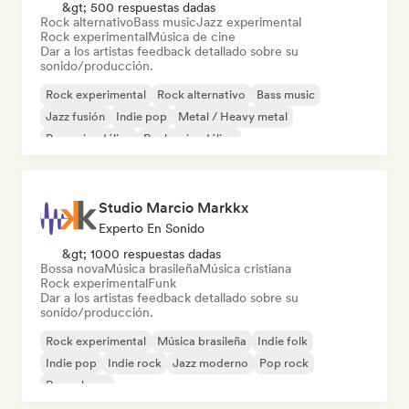
&gt; 500 respuestas dadas
Rock alternativo
Bass music
Jazz experimental
Rock experimental
Música de cine
Dar a los artistas feedback detallado sobre su
sonido/producción.
Rock experimental
Rock alternativo
Bass music
Jazz fusión
Indie pop
Metal / Heavy metal
Pop psicodélico
Rock psicodélico
Studio Marcio Markkx
Experto En Sonido
&gt; 1000 respuestas dadas
Bossa nova
Música brasileña
Música cristiana
Rock experimental
Funk
Dar a los artistas feedback detallado sobre su
sonido/producción.
Rock experimental
Música brasileña
Indie folk
Indie pop
Indie rock
Jazz moderno
Pop rock
Pop urbano