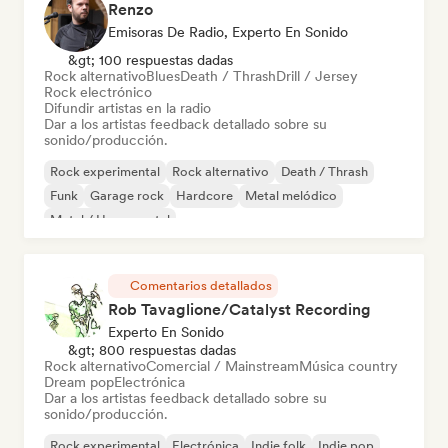
Renzo
Emisoras De Radio, Experto En Sonido
&gt; 100 respuestas dadas
Rock alternativo
Blues
Death / Thrash
Drill / Jersey
Rock electrónico
Difundir artistas en la radio
Dar a los artistas feedback detallado sobre su
sonido/producción.
Rock experimental
Rock alternativo
Death / Thrash
Funk
Garage rock
Hardcore
Metal melódico
Metal / Heavy metal
Comentarios detallados
Rob Tavaglione/Catalyst Recording
Experto En Sonido
&gt; 800 respuestas dadas
Rock alternativo
Comercial / Mainstream
Música country
Dream pop
Electrónica
Dar a los artistas feedback detallado sobre su
sonido/producción.
Rock experimental
Electrónica
Indie folk
Indie pop