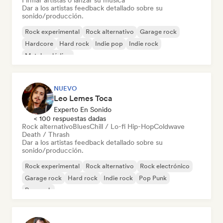
Firmar artistas o lanzar su música
Dar a los artistas feedback detallado sobre su
sonido/producción.
Rock experimental
Rock alternativo
Garage rock
Hardcore
Hard rock
Indie pop
Indie rock
Metal melódico
NUEVO
Leo Lemes Toca
Experto En Sonido
< 100 respuestas dadas
Rock alternativo
Blues
Chill / Lo-fi Hip-Hop
Coldwave
Death / Thrash
Dar a los artistas feedback detallado sobre su
sonido/producción.
Rock experimental
Rock alternativo
Rock electrónico
Garage rock
Hard rock
Indie rock
Pop Punk
Pop rock