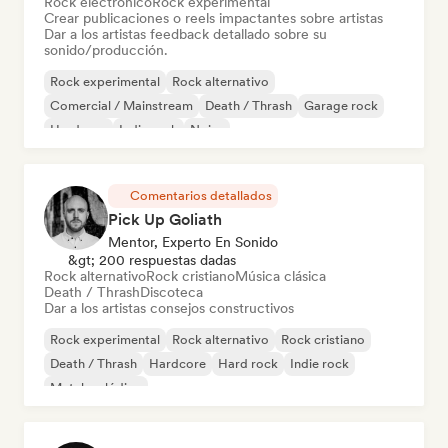
Rock electrónico
Rock experimental
Crear publicaciones o reels impactantes sobre artistas
Dar a los artistas feedback detallado sobre su
sonido/producción.
Rock experimental
Rock alternativo
Comercial / Mainstream
Death / Thrash
Garage rock
Hardcore
Indie rock
Noise
Comentarios detallados
Pick Up Goliath
Mentor, Experto En Sonido
&gt; 200 respuestas dadas
Rock alternativo
Rock cristiano
Música clásica
Death / Thrash
Discoteca
Dar a los artistas consejos constructivos
Rock experimental
Rock alternativo
Rock cristiano
Death / Thrash
Hardcore
Hard rock
Indie rock
Metal melódico