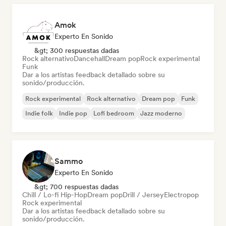
Amok
Experto En Sonido
&gt; 300 respuestas dadas
Rock alternativo
Dancehall
Dream pop
Rock experimental
Funk
Dar a los artistas feedback detallado sobre su
sonido/producción.
Rock experimental
Rock alternativo
Dream pop
Funk
Indie folk
Indie pop
Lofi bedroom
Jazz moderno
Sammo
Experto En Sonido
&gt; 700 respuestas dadas
Chill / Lo-fi Hip-Hop
Dream pop
Drill / Jersey
Electropop
Rock experimental
Dar a los artistas feedback detallado sobre su
sonido/producción.