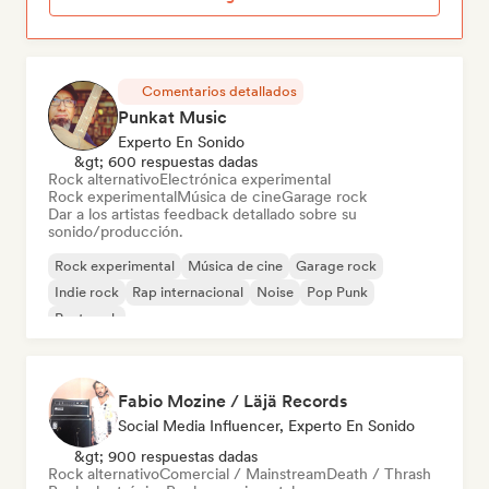
Comentarios detallados
Punkat Music
Experto En Sonido
&gt; 600 respuestas dadas
Rock alternativo
Electrónica experimental
Rock experimental
Música de cine
Garage rock
Dar a los artistas feedback detallado sobre su
sonido/producción.
Rock experimental
Música de cine
Garage rock
Indie rock
Rap internacional
Noise
Pop Punk
Post punk
Fabio Mozine / Läjä Records
Social Media Influencer, Experto En Sonido
&gt; 900 respuestas dadas
Rock alternativo
Comercial / Mainstream
Death / Thrash