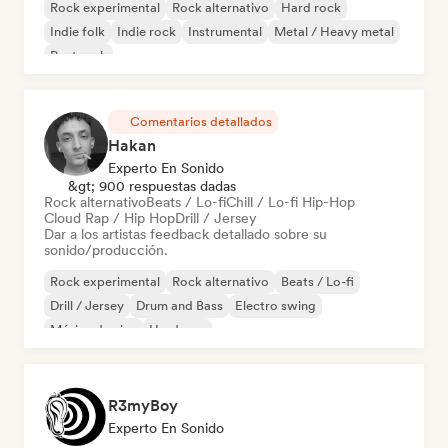
Rock experimental
Rock alternativo
Hard rock
Indie folk
Indie rock
Instrumental
Metal / Heavy metal
Post rock
Comentarios detallados
Hakan
Experto En Sonido
&gt; 900 respuestas dadas
Rock alternativo
Beats / Lo-fi
Chill / Lo-fi Hip-Hop
Cloud Rap / Hip Hop
Drill / Jersey
Dar a los artistas feedback detallado sobre su
sonido/producción.
Rock experimental
Rock alternativo
Beats / Lo-fi
Drill / Jersey
Drum and Bass
Electro swing
Música de cine
Hardcore
R3myBoy
Experto En Sonido