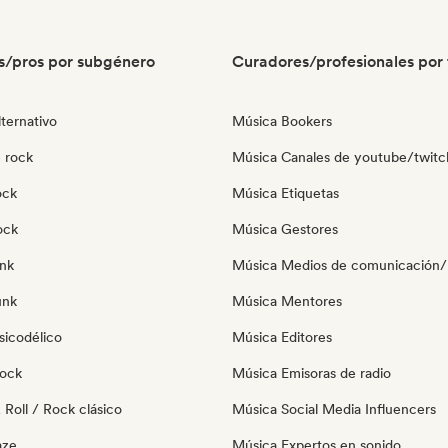
s/pros por subgénero
Curadores/profesionales por 
ternativo
Música Bookers
 rock
Música Canales de youtube/twitc
ock
Música Etiquetas
ock
Música Gestores
nk
Música Medios de comunicación/P
unk
Música Mentores
sicodélico
Música Editores
Rock
Música Emisoras de radio
Roll / Rock clásico
Música Social Media Influencers
aze
Música Expertos en sonido