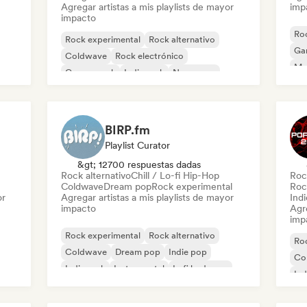
Agregar artistas a mis playlists de mayor
imp
impacto
Ro
Rock experimental
Rock alternativo
Ga
Coldwave
Rock electrónico
Met
Garage rock
Indie rock
New wave
Po
Pop rock
BIRP.fm
Playlist Curator
&gt; 12700 respuestas dadas
Rock alternativo
Chill / Lo-fi Hip-Hop
Roc
Coldwave
Dream pop
Rock experimental
Roc
or
Agregar artistas a mis playlists de mayor
Ind
impacto
Agre
imp
Rock experimental
Rock alternativo
Ro
Coldwave
Dream pop
Indie pop
Co
Indie rock
Instrumental
Lofi bedroom
Ind
Po