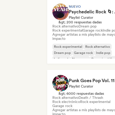
NUEVO
Psychedel
Playlist Curator
&gt; 200 respuestas dadas
Rock alternativo
Dream pop
Rock experimental
Garage rock
Indie p
Agregar artistas a mis playlists de may
impacto
Rock experimental
Rock alternativo
Dream pop
Garage rock
Indie pop
Indie rock
New wave
Pop psicodélic
Playlist Curator
&gt; 6000 respuestas dadas
Rock alternativo
Death / Thrash
Rock electrónico
Rock experimental
Garage rock
Agregar artistas a mis playlists de may
impacto