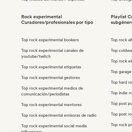
Rock experimental
Playlist 
Curadores/profesionales por tipo
subgéner
Top rock experimental bookers
Top rock alt
Top rock experimental canales de
Top coldwav
youtube/twitch
Top rock el
Top rock experimental etiquetas
Top garage 
Top rock experimental gestores
Top hard ro
Top rock experimental medios de
Top indie ro
comunicación/periodistas
Top post pu
Top rock experimental mentores
Top post ro
Top rock experimental emisoras de radio
Top rock pr
Top rock experimental social media
influencers