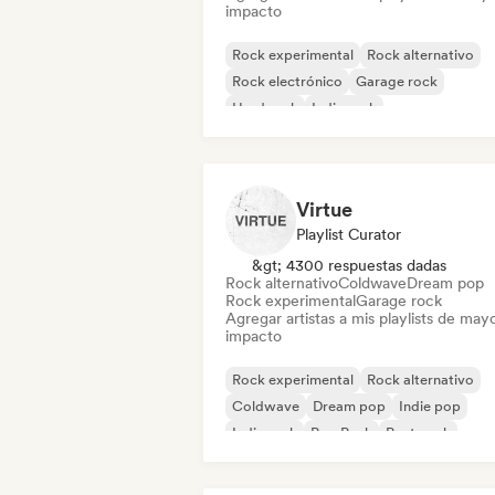
impacto
Rock experimental
Rock alternativo
Rock electrónico
Garage rock
Hard rock
Indie rock
Metal / Heavy metal
New wave
Virtue
Playlist Curator
&gt; 4300 respuestas dadas
Rock alternativo
Coldwave
Dream pop
Rock experimental
Garage rock
Agregar artistas a mis playlists de may
impacto
Rock experimental
Rock alternativo
Coldwave
Dream pop
Indie pop
Indie rock
Pop Punk
Post punk