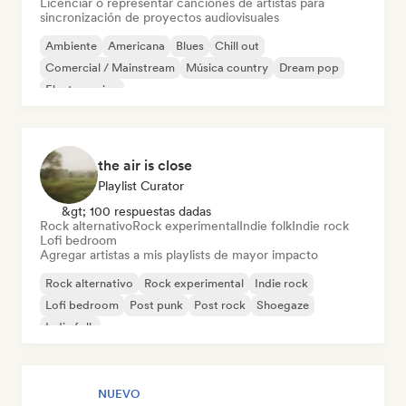
Licenciar o representar canciones de artistas para
sincronización de proyectos audiovisuales
Ambiente
Americana
Blues
Chill out
Comercial / Mainstream
Música country
Dream pop
Electro swing
the air is close
Playlist Curator
&gt; 100 respuestas dadas
Rock alternativo
Rock experimental
Indie folk
Indie rock
Lofi bedroom
Agregar artistas a mis playlists de mayor impacto
Rock alternativo
Rock experimental
Indie rock
Lofi bedroom
Post punk
Post rock
Shoegaze
Indie folk
NUEVO