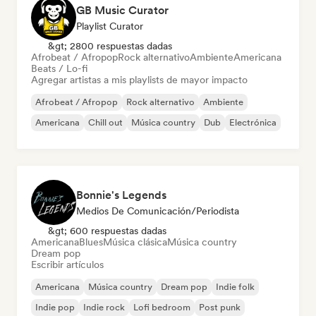
GB Music Curator
Playlist Curator
&gt; 2800 respuestas dadas
Afrobeat / Afropop
Rock alternativo
Ambiente
Americana
Beats / Lo-fi
Agregar artistas a mis playlists de mayor impacto
Afrobeat / Afropop
Rock alternativo
Ambiente
Americana
Chill out
Música country
Dub
Electrónica
Bonnie's Legends
Medios De Comunicación/Periodista
&gt; 600 respuestas dadas
Americana
Blues
Música clásica
Música country
Dream pop
Escribir artículos
Americana
Música country
Dream pop
Indie folk
Indie pop
Indie rock
Lofi bedroom
Post punk