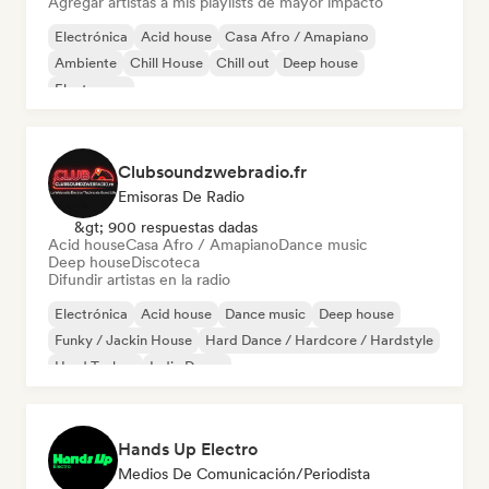
Agregar artistas a mis playlists de mayor impacto
Electrónica
Acid house
Casa Afro / Amapiano
Ambiente
Chill House
Chill out
Deep house
Electropop
Clubsoundzwebradio.fr
Emisoras De Radio
&gt; 900 respuestas dadas
Acid house
Casa Afro / Amapiano
Dance music
Deep house
Discoteca
Difundir artistas en la radio
Electrónica
Acid house
Dance music
Deep house
Funky / Jackin House
Hard Dance / Hardcore / Hardstyle
Hard Techno
Indie Dance
Hands Up Electro
Medios De Comunicación/Periodista