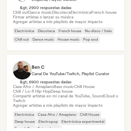
&gt; 2900 respuestas dadas
Chill out
Dance music
Discoteca
Electrónica
French house
Firmar artistas o lanzar su música
Agregar artistas a mis playlists de mayor impacto
Electrónica
Discoteca
French house
Nu-disco / Italo
Chill out
Dance music
House music
Pop soul
Ben C
Canal De YouTube/Twitch, Playlist Curator
&gt; 6900 respuestas dadas
Casa Afro / Amapiano
Bass music
Chill House
Chill / Lo-fi Hip-Hop
Deep house
Compartir artistas en mi canal de YouTube, SoundCloud o
Twitch
Agregar artistas a mis playlists de mayor impacto
Electrónica
Casa Afro / Amapiano
Chill House
Deep house
Electropop
Electrónica experimental
French Pop
Future house