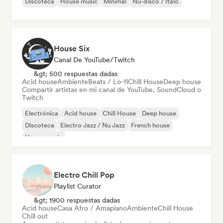
Discoteca
House music
Minimal
Nu-disco / Italo
House Six
Canal De YouTube/Twitch
&gt; 500 respuestas dadas
Acid house
Ambiente
Beats / Lo-fi
Chill House
Deep house
Compartir artistas en mi canal de YouTube, SoundCloud o
Twitch
Electrónica
Acid house
Chill House
Deep house
Discoteca
Electro Jazz / Nu Jazz
French house
House music
Electro Chill Pop
Playlist Curator
&gt; 1900 respuestas dadas
Acid house
Casa Afro / Amapiano
Ambiente
Chill House
Chill out