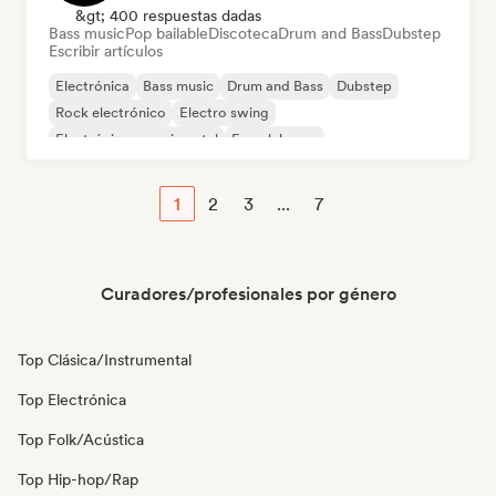
&gt; 400 respuestas dadas
Bass music
Pop bailable
Discoteca
Drum and Bass
Dubstep
Escribir artículos
Electrónica
Bass music
Drum and Bass
Dubstep
Rock electrónico
Electro swing
Electrónica experimental
French house
1
2
3
...
7
Curadores/profesionales por género
Top Clásica/Instrumental
Top Electrónica
Top Folk/Acústica
Top Hip-hop/Rap