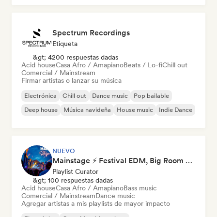
Spectrum Recordings
Etiqueta
&gt; 4200 respuestas dadas
Acid house
Casa Afro / Amapiano
Beats / Lo-fi
Chill out
Comercial / Mainstream
Firmar artistas o lanzar su música
Electrónica
Chill out
Dance music
Pop bailable
Deep house
Música navideña
House music
Indie Dance
NUEVO
Mainstage ⚡ Festival EDM, Big Room & House Anthems
Playlist Curator
&gt; 100 respuestas dadas
Acid house
Casa Afro / Amapiano
Bass music
Comercial / Mainstream
Dance music
Agregar artistas a mis playlists de mayor impacto