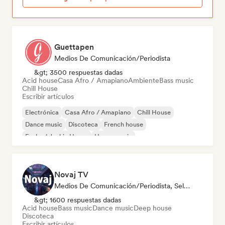
Guettapen
Medios De Comunicación/Periodista
&gt; 3500 respuestas dadas
Acid house
Casa Afro / Amapiano
Ambiente
Bass music
Chill House
Escribir artículos
Electrónica
Casa Afro / Amapiano
Chill House
Dance music
Discoteca
French house
Funky / Jackin House
House music
Novaj TV
Medios De Comunicación/Periodista, Selected DJ
&gt; 1600 respuestas dadas
Acid house
Bass music
Dance music
Deep house
Discoteca
Escribir artículos