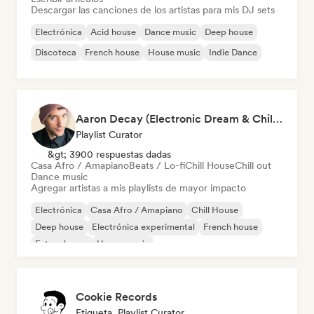
Descargar las canciones de los artistas para mis DJ sets
Electrónica
Acid house
Dance music
Deep house
Discoteca
French house
House music
Indie Dance
Aaron Decay (Electronic Dream & Chill Electronic Dream playlists)
Playlist Curator
&gt; 3900 respuestas dadas
Casa Afro / Amapiano
Beats / Lo-fi
Chill House
Chill out
Dance music
Agregar artistas a mis playlists de mayor impacto
Electrónica
Casa Afro / Amapiano
Chill House
Deep house
Electrónica experimental
French house
Future house
House music
Cookie Records
Etiqueta, Playlist Curator