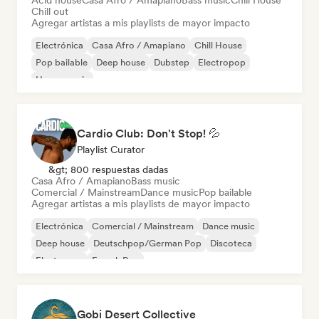
Acid house
Casa Afro / Amapiano
Bass music
Chill House
Chill out
Agregar artistas a mis playlists de mayor impacto
Electrónica
Casa Afro / Amapiano
Chill House
Pop bailable
Deep house
Dubstep
Electropop
House music
Cardio Club: Don't Stop! 💦
Playlist Curator
&gt; 800 respuestas dadas
Casa Afro / Amapiano
Bass music
Comercial / Mainstream
Dance music
Pop bailable
Agregar artistas a mis playlists de mayor impacto
Electrónica
Comercial / Mainstream
Dance music
Deep house
Deutschpop/German Pop
Discoteca
Electropop
French Pop
Gobi Desert Collective