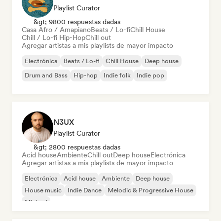
Playlist Curator
&gt; 9800 respuestas dadas
Casa Afro / Amapiano
Beats / Lo-fi
Chill House
Chill / Lo-fi Hip-Hop
Chill out
Agregar artistas a mis playlists de mayor impacto
Electrónica
Beats / Lo-fi
Chill House
Deep house
Drum and Bass
Hip-hop
Indie folk
Indie pop
N3UX
Playlist Curator
&gt; 2800 respuestas dadas
Acid house
Ambiente
Chill out
Deep house
Electrónica
Agregar artistas a mis playlists de mayor impacto
Electrónica
Acid house
Ambiente
Deep house
House music
Indie Dance
Melodic & Progressive House
Minimal