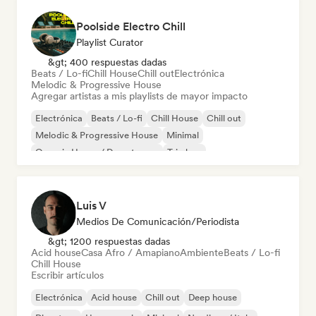
Poolside Electro Chill
Playlist Curator
&gt; 400 respuestas dadas
Beats / Lo-fi
Chill House
Chill out
Electrónica
Melodic & Progressive House
Agregar artistas a mis playlists de mayor impacto
Electrónica
Beats / Lo-fi
Chill House
Chill out
Melodic & Progressive House
Minimal
Organic House / Downtempo
Trip hop
Luis V
Medios De Comunicación/Periodista
&gt; 1200 respuestas dadas
Acid house
Casa Afro / Amapiano
Ambiente
Beats / Lo-fi
Chill House
Escribir artículos
Electrónica
Acid house
Chill out
Deep house