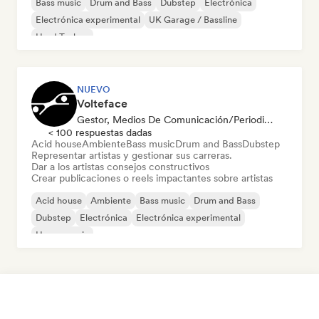
Bass music
Drum and Bass
Dubstep
Electrónica
Electrónica experimental
UK Garage / Bassline
Hard Techno
NUEVO
Volteface
Gestor, Medios De Comunicación/Periodista, Mentor
< 100 respuestas dadas
Acid house
Ambiente
Bass music
Drum and Bass
Dubstep
Representar artistas y gestionar sus carreras.
Dar a los artistas consejos constructivos
Crear publicaciones o reels impactantes sobre artistas
Acid house
Ambiente
Bass music
Drum and Bass
Dubstep
Electrónica
Electrónica experimental
House music