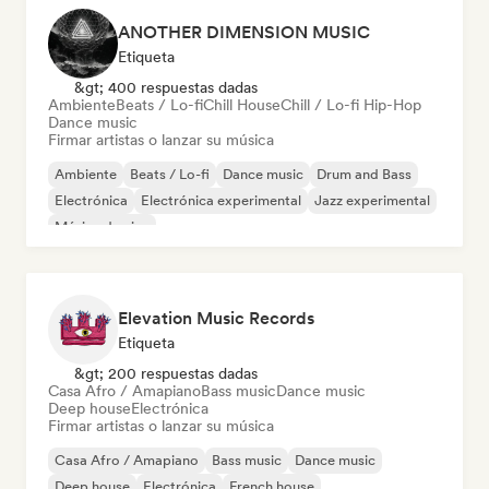
ANOTHER DIMENSION MUSIC
Etiqueta
&gt; 400 respuestas dadas
Ambiente
Beats / Lo-fi
Chill House
Chill / Lo-fi Hip-Hop
Dance music
Firmar artistas o lanzar su música
Ambiente
Beats / Lo-fi
Dance music
Drum and Bass
Electrónica
Electrónica experimental
Jazz experimental
Música de cine
Elevation Music Records
Etiqueta
&gt; 200 respuestas dadas
Casa Afro / Amapiano
Bass music
Dance music
Deep house
Electrónica
Firmar artistas o lanzar su música
Casa Afro / Amapiano
Bass music
Dance music
Deep house
Electrónica
French house