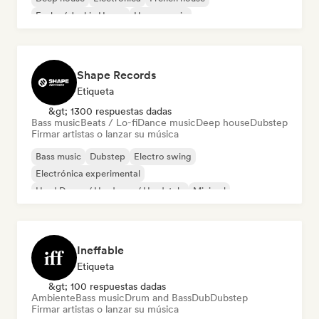
Funky / Jackin House
House music
Shape Records
Etiqueta
&gt; 1300 respuestas dadas
Bass music
Beats / Lo-fi
Dance music
Deep house
Dubstep
Firmar artistas o lanzar su música
Bass music
Dubstep
Electro swing
Electrónica experimental
Hard Dance / Hardcore / Hardstyle
Minimal
Nu-disco / Italo
Synthwave
Ineffable
Etiqueta
&gt; 100 respuestas dadas
Ambiente
Bass music
Drum and Bass
Dub
Dubstep
Firmar artistas o lanzar su música