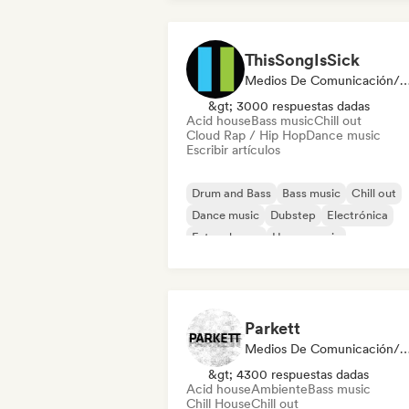
ThisSongIsSick
Medios De Comunicación/Peri
&gt; 3000 respuestas dadas
Acid house
Bass music
Chill out
Cloud Rap / Hip Hop
Dance music
Escribir artículos
Drum and Bass
Bass music
Chill out
Dance music
Dubstep
Electrónica
Future house
House music
Parkett
Medios De Comunicación/Peri
&gt; 4300 respuestas dadas
Acid house
Ambiente
Bass music
Chill House
Chill out