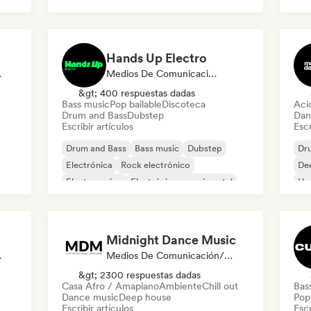
Hands Up Electro
odista
Medios De Comunicación/Periodista
&gt; 400 respuestas dadas
Bass music
Pop bailable
Discoteca
Aci
Drum and Bass
Dubstep
Dan
Escribir artículos
Escr
Drum and Bass
Bass music
Dubstep
Dr
Electrónica
Rock electrónico
De
Electro swing
Electrónica experimental
Ho
French house
Mel
Midnight Dance Music
t Curator
Medios De Comunicación/Periodista
&gt; 2300 respuestas dadas
Casa Afro / Amapiano
Ambiente
Chill out
Bas
Dance music
Deep house
Pop 
Escribir artículos
Escr