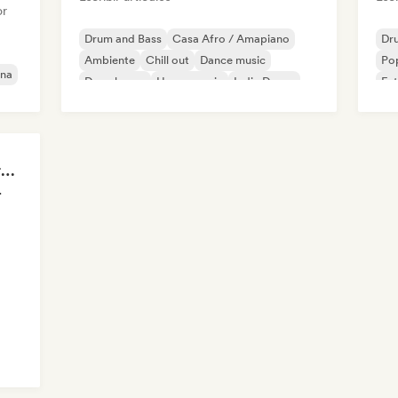
or
Drum and Bass
Casa Afro / Amapiano
Dr
Ambiente
Chill out
Dance music
Pop
ana
Deep house
House music
Indie Dance
Fut
Mel
True Underground | True Techno Podcast | ONE
eriodista