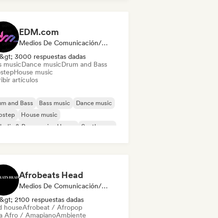
EDM.com
Medios De Comunicación/Periodista
&gt; 3000 respuestas dadas
s music
Dance music
Drum and Bass
step
House music
ibir artículos
um and Bass
Bass music
Dance music
bstep
House music
odic & Progressive House
Synthwave
ch House
Afrobeats Head
Medios De Comunicación/Periodista
&gt; 2100 respuestas dadas
d house
Afrobeat / Afropop
a Afro / Amapiano
Ambiente