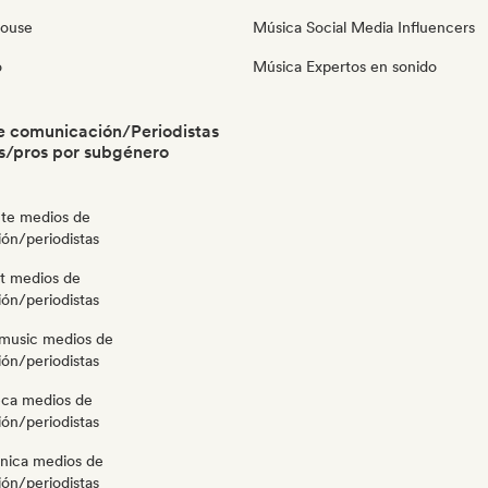
House
Música Social Media Influencers
o
Música Expertos en sonido
e comunicación/Periodistas
s/pros por subgénero
te medios de
ón/periodistas
ut medios de
ón/periodistas
music medios de
ón/periodistas
eca medios de
ón/periodistas
ónica medios de
ón/periodistas