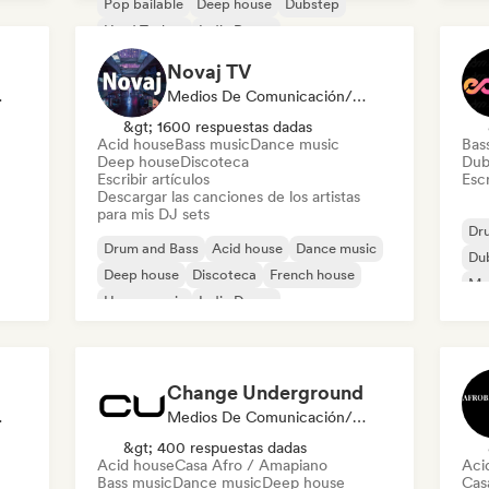
Pop bailable
Deep house
Dubstep
Hard Techno
Indie Dance
Melodic & Progressive House
Novaj TV
odista
Medios De Comunicación/Periodista, Selected DJ
&gt; 1600 respuestas dadas
Acid house
Bass music
Dance music
Bas
Deep house
Discoteca
Dub
Escribir artículos
Escr
Descargar las canciones de los artistas
para mis DJ sets
Dr
Drum and Bass
Acid house
Dance music
Du
Deep house
Discoteca
French house
Mel
House music
Indie Dance
Te
Change Underground
odista
Medios De Comunicación/Periodista
&gt; 400 respuestas dadas
Acid house
Casa Afro / Amapiano
Aci
Bass music
Dance music
Deep house
Cas