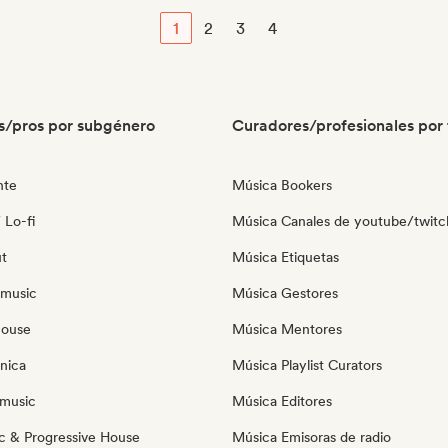
1
2
3
4
s/pros por subgénero
Curadores/profesionales por 
nte
Música Bookers
 Lo-fi
Música Canales de youtube/twitc
ut
Música Etiquetas
 music
Música Gestores
house
Música Mentores
nica
Música Playlist Curators
music
Música Editores
c & Progressive House
Música Emisoras de radio