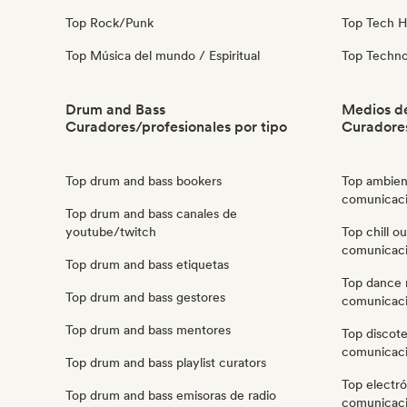
Top Rock/Punk
Top Tech 
Top Música del mundo / Espiritual
Top Techn
Drum and Bass
Medios d
Curadores/profesionales por tipo
Curadore
Top drum and bass bookers
Top ambien
comunicaci
Top drum and bass canales de
youtube/twitch
Top chill o
comunicaci
Top drum and bass etiquetas
Top dance 
Top drum and bass gestores
comunicaci
Top drum and bass mentores
Top discot
comunicaci
Top drum and bass playlist curators
Top electr
Top drum and bass emisoras de radio
comunicaci