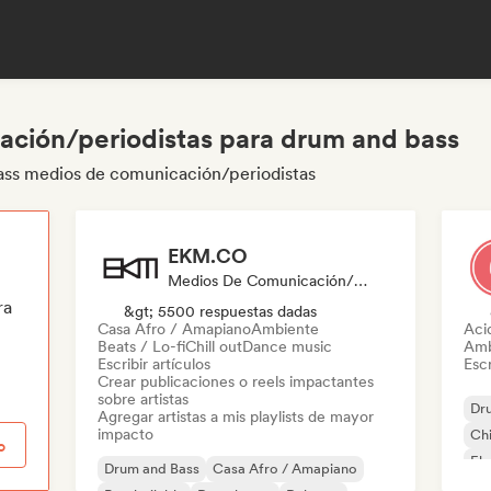
ción/periodistas para drum and bass
ass medios de comunicación/periodistas
EKM.CO
Medios De Comunicación/Periodista, Playlist Curator
ra
&gt; 5500 respuestas dadas
Casa Afro / Amapiano
Ambiente
Aci
Beats / Lo-fi
Chill out
Dance music
Amb
Escribir artículos
Escr
Crear publicaciones o reels impactantes
sobre artistas
Dr
Agregar artistas a mis playlists de mayor
impacto
Chi
o
Ele
Drum and Bass
Casa Afro / Amapiano
Fun