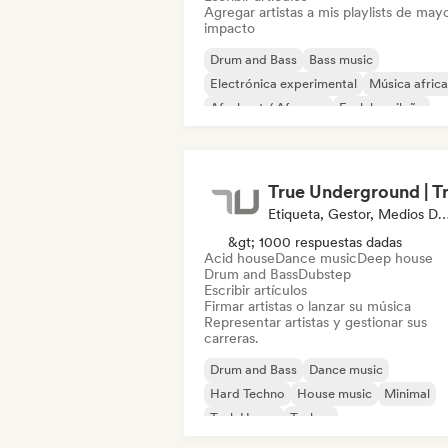
Agregar artistas a mis playlists de may
impacto
Drum and Bass
Bass music
Electrónica experimental
Música afric
Afrobeat / Afropop
Funk brasileño
Dancehall
Drill / Jersey
Etiqueta, Gestor, Medios De Comunicación/P
&gt; 1000 respuestas dadas
Acid house
Dance music
Deep house
Drum and Bass
Dubstep
Escribir artículos
Firmar artistas o lanzar su música
Representar artistas y gestionar sus
carreras.
Drum and Bass
Dance music
Hard Techno
House music
Minimal
Tech House
Techno
UK Garage / Bassline