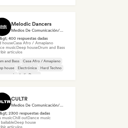
Melodic Dancers
Medios De Comunicación/Periodista
&gt; 400 respuestas dadas
d house
Casa Afro / Amapiano
ce music
Deep house
Drum and Bass
ibir artículos
um and Bass
Casa Afro / Amapiano
ep house
Electrónica
Hard Techno
use music
Indie Dance
odic & Progressive House
CULTR
Medios De Comunicación/Periodista
&gt; 2300 respuestas dadas
s music
Chill out
Dance music
bailable
Deep house
ibir artículos