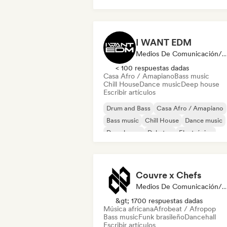
I WANT EDM
Medios De Comunicación/Peri
< 100 respuestas dadas
Casa Afro / Amapiano
Bass music
Chill House
Dance music
Deep house
Escribir artículos
Drum and Bass
Casa Afro / Amapiano
Bass music
Chill House
Dance music
Deep house
Dubstep
Electrónica
Couvre x Chefs
Medios De Comunicación/Periodista, Playlis
&gt; 1700 respuestas dadas
Música africana
Afrobeat / Afropop
Bass music
Funk brasileño
Dancehall
Escribir artículos