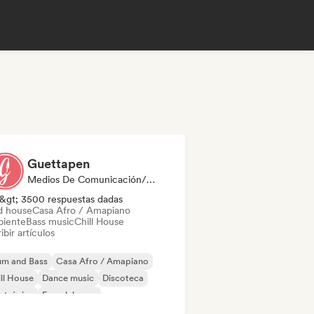
Guettapen
Medios De Comunicación/Periodista
&gt; 3500 respuestas dadas
d house
Casa Afro / Amapiano
iente
Bass music
Chill House
ibir artículos
um and Bass
Casa Afro / Amapiano
ll House
Dance music
Discoteca
ctrónica
French house
ky / Jackin House