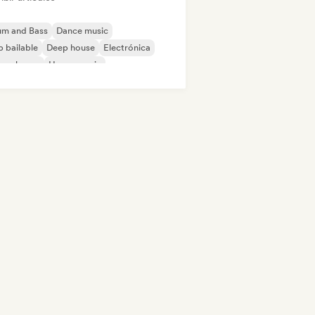
um and Bass
Dance music
 bailable
Deep house
Electrónica
ure house
House music
odic & Progressive House