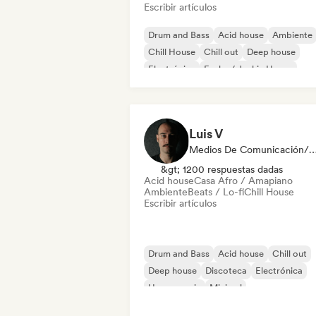
Escribir artículos
Drum and Bass
Acid house
Ambiente
Chill House
Chill out
Deep house
Electrónica
Funky / Jackin House
Luis V
Medios De Comunicación/Peri
&gt; 1200 respuestas dadas
Acid house
Casa Afro / Amapiano
Ambiente
Beats / Lo-fi
Chill House
Escribir artículos
Drum and Bass
Acid house
Chill out
Deep house
Discoteca
Electrónica
House music
Minimal