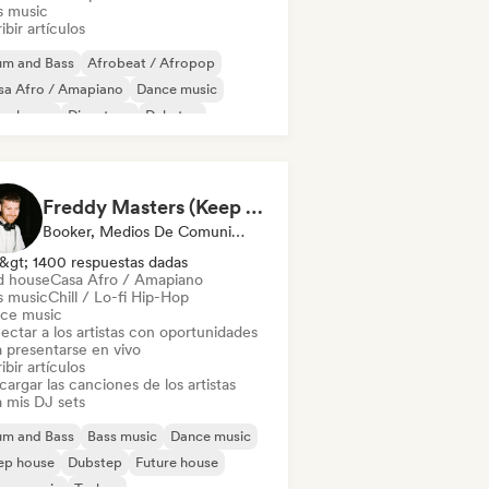
s music
ibir artículos
um and Bass
Afrobeat / Afropop
sa Afro / Amapiano
Dance music
ep house
Discoteca
Dubstep
ctrónica
Freddy Masters (Keep Hush)
Booker, Medios De Comunicación/Periodista, Selected DJ
&gt; 1400 respuestas dadas
d house
Casa Afro / Amapiano
s music
Chill / Lo-fi Hip-Hop
ce music
ectar a los artistas con oportunidades
a presentarse en vivo
ibir artículos
argar las canciones de los artistas
a mis DJ sets
um and Bass
Bass music
Dance music
ep house
Dubstep
Future house
use music
Techno