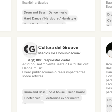
Escribir artículos
Bas
Escr
Drum and Bass
Dance music
Dr
Hard Dance / Hardcore / Hardstyle
Ca
Hard Techno
House music
De
Melodic & Progressive House
Ele
Melodic Techno
Psy-Trance
Cultura del Groove
odista
Medios De Comunicación/Periodista
&gt; 800 respuestas dadas
Acid house
Ambiente
Beats / Lo-fi
Chill out
Aci
Dance music
Bas
Crear publicaciones o reels impactantes
Dan
sobre artistas
Con
par
Escr
Desc
Drum and Bass
Acid house
Deep house
par
Electrónica
Electrónica experimental
Dr
House music
De
Melodic & Progressive House
Minimal
Ho