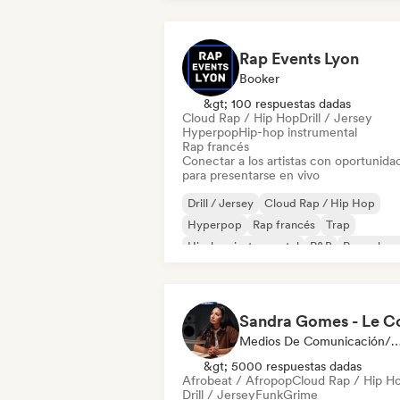
Rap Events Lyon
Booker
&gt; 100 respuestas dadas
Cloud Rap / Hip Hop
Drill / Jersey
Hyperpop
Hip-hop instrumental
Rap francés
Conectar a los artistas con oportunida
para presentarse en vivo
Drill / Jersey
Cloud Rap / Hip Hop
Hyperpop
Rap francés
Trap
Hip-hop instrumental
R&B
Pop urban
Medios De Comunicación/Peri
&gt; 5000 respuestas dadas
Afrobeat / Afropop
Cloud Rap / Hip H
Drill / Jersey
Funk
Grime