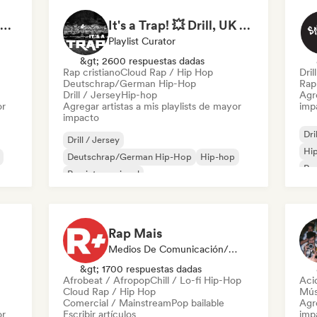
Hip Hop Hooray 💥 Trap, Hype & Party Rap Bangers
It's a Trap! 💥 Drill, UK Drill & Hard-Hitting Trap
Playlist Curator
&gt; 2600 respuestas dadas
Rap cristiano
Cloud Rap / Hip Hop
Dril
Deutschrap/German Hip-Hop
Rap
Drill / Jersey
Hip-hop
Agre
or
Agregar artistas a mis playlists de mayor
imp
impacto
Dri
Drill / Jersey
Hip
Deutschrap/German Hip-Hop
Hip-hop
Rap
Rap internacional
és
Nederhop/Dutch Hip-Hop
Rap en inglés
Rap francés
Rap/Trap Italiano
Rap Mais
Medios De Comunicación/Periodista
&gt; 1700 respuestas dadas
Afrobeat / Afropop
Chill / Lo-fi Hip-Hop
Aci
Cloud Rap / Hip Hop
Mús
Comercial / Mainstream
Pop bailable
Agre
or
Escribir artículos
imp