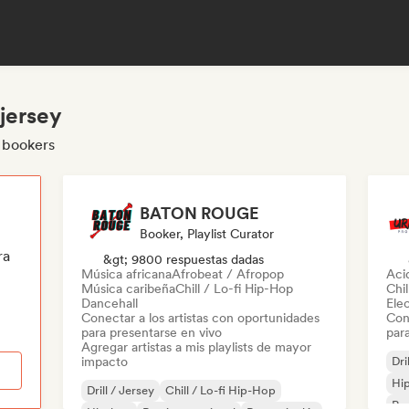
 jersey
y bookers
BATON ROUGE
Booker, Playlist Curator
ra
&gt; 9800 respuestas dadas
Música africana
Afrobeat / Afropop
Aci
Música caribeña
Chill / Lo-fi Hip-Hop
Chil
Dancehall
Ele
Conectar a los artistas con oportunidades
Con
para presentarse en vivo
par
Agregar artistas a mis playlists de mayor
impacto
Dri
Hi
Drill / Jersey
Chill / Lo-fi Hip-Hop
Rap