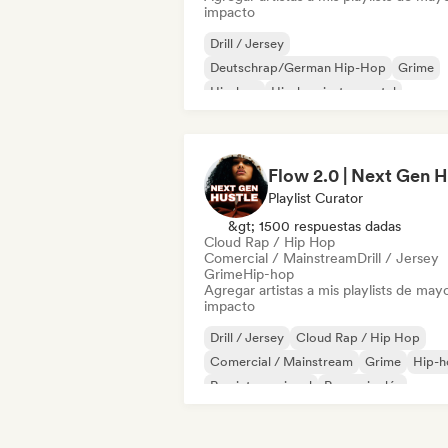
impacto
Drill / Jersey
Deutschrap/German Hip-Hop
Grime
Hip-hop
Hip-hop instrumental
Rap internacional
Nederhop/Dutch Hip-Hop
Rap en ingl
Playlist Curator
&gt; 1500 respuestas dadas
Cloud Rap / Hip Hop
Comercial / Mainstream
Drill / Jersey
Grime
Hip-hop
Agregar artistas a mis playlists de may
impacto
Drill / Jersey
Cloud Rap / Hip Hop
Comercial / Mainstream
Grime
Hip-h
Rap internacional
Rap en inglés
Rap francés