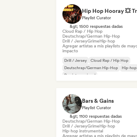
Playlist Curator
&gt; 1500 respuestas dadas
Cloud Rap / Hip Hop
Deutschrap/German Hip-Hop
Drill / Jersey
Grime
Hip-hop
Agregar artistas a mis playlists de may
impacto
Drill / Jersey
Cloud Rap / Hip Hop
Deutschrap/German Hip-Hop
Hip-hop
Rap internacional
Nederhop/Dutch Hip-Hop
Rap en ingl
Rap francés
Bars & Gains
Playlist Curator
&gt; 1100 respuestas dadas
Deutschrap/German Hip-Hop
Drill / Jersey
Grime
Hip-hop
Hip-hop instrumental
Agregar artistas a mis playlists de may