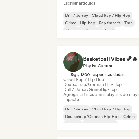
Escribir artículos
Drill / Jersey
Cloud Rap / Hip Hop
Grime
Hip-hop
Rap francés
Trap
Afrobeat / Afropop
Funk
Basketball Vibes 🏀🔥
Playlist Curator
&gt; 1200 respuestas dadas
Cloud Rap / Hip Hop
Deutschrap/German Hip-Hop
Drill / Jersey
Grime
Hip-hop
Agregar artistas a mis playlists de may
impacto
Drill / Jersey
Cloud Rap / Hip Hop
Deutschrap/German Hip-Hop
Grime
Hip-hop
Rap internacional
Nederhop/Dutch Hip-Hop
Rap en ingl