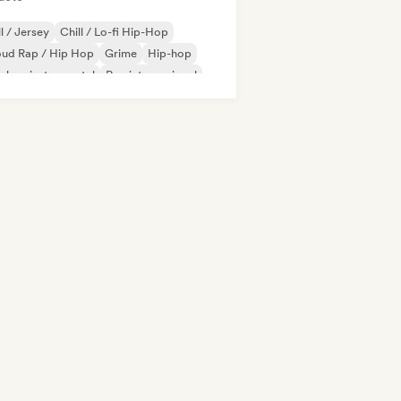
ll / Jersey
Chill / Lo-fi Hip-Hop
oud Rap / Hip Hop
Grime
Hip-hop
-hop instrumental
Rap internacional
 en inglés