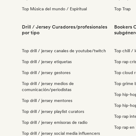
Top Música del mundo / Espiritual
Top Trap
Drill / Jersey Curadores/profesionales
Bookers C
por tipo
subgéner
Top drill / jersey canales de youtube/twitch
Top chill /
Top drill / jersey etiquetas
Top rap cri
Top drill / jersey gestores
Top cloud r
Top drill / jersey medios de
Top grime 
comunicación/periodistas
Top hip-ho
Top drill / jersey mentores
Top hip-ho
Top drill / jersey playlist curators
Top rap int
Top drill / jersey emisoras de radio
Top rap en 
Top drill / jersey social media influencers