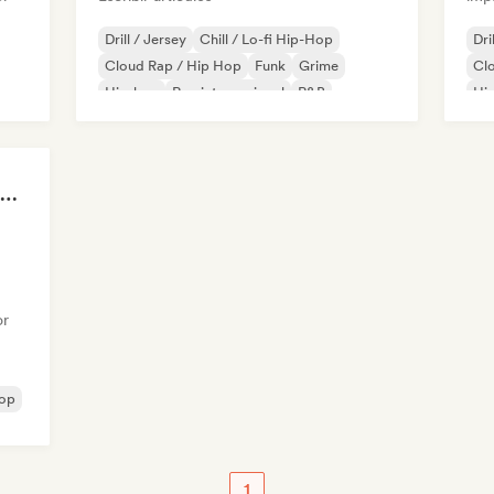
Drill / Jersey
Chill / Lo-fi Hip-Hop
Dri
Cloud Rap / Hip Hop
Funk
Grime
Cl
Hip-hop
Rap internacional
R&B
Hip
Rap
és
Flow 2.0 | Next Gen Hustle
or
op
1