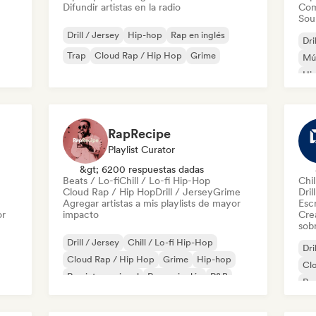
Difundir artistas en la radio
Com
Sou
Drill / Jersey
Hip-hop
Rap en inglés
Dri
Trap
Cloud Rap / Hip Hop
Grime
Mús
Hip
Rap
RapRecipe
Playlist Curator
&gt; 6200 respuestas dadas
Beats / Lo-fi
Chill / Lo-fi Hip-Hop
Chil
Cloud Rap / Hip Hop
Drill / Jersey
Grime
Dril
Agregar artistas a mis playlists de mayor
Escr
or
impacto
Cre
sobr
Drill / Jersey
Chill / Lo-fi Hip-Hop
Dri
Cloud Rap / Hip Hop
Grime
Hip-hop
Cl
Rap internacional
Rap en inglés
R&B
Rap
és