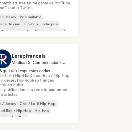
partir artistas en mi canal de YouTube,
ndCloud o Twitch
ll / Jersey
Pop bailable
ica de cine
Hip-hop
Indie pop
-hop instrumental
Rap internacional
 en inglés
Lerapfrancais
Medios De Comunicación/Periodista, Social Media Influencer
&gt; 1100 respuestas dadas
l / Lo-fi Hip-Hop
Cloud Rap / Hip Hop
l / Jersey
Hip-hop
Rap francés
ibir artículos
ar publicaciones o reels impactantes
e artistas
ll / Jersey
Chill / Lo-fi Hip-Hop
oud Rap / Hip Hop
Hip-hop
 francés
Trap