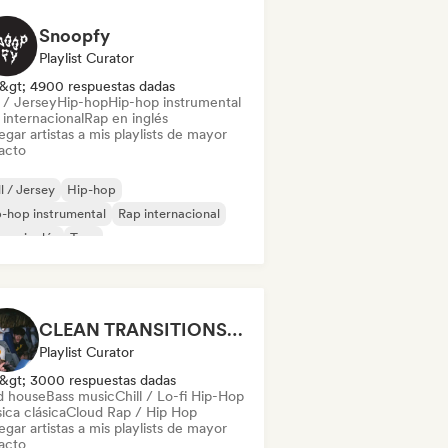
Snoopfy
Playlist Curator
&gt; 4900 respuestas dadas
l / Jersey
Hip-hop
Hip-hop instrumental
 internacional
Rap en inglés
gar artistas a mis playlists de mayor
acto
ll / Jersey
Hip-hop
-hop instrumental
Rap internacional
 en inglés
Trap
CLEAN TRANSITIONS😤
Playlist Curator
&gt; 3000 respuestas dadas
d house
Bass music
Chill / Lo-fi Hip-Hop
ica clásica
Cloud Rap / Hip Hop
gar artistas a mis playlists de mayor
acto