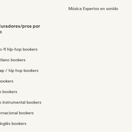
Música Expertos en sonido
uradores/pros por
o
 lo-fi hip-hop bookers
stiano bookers
ap / hip hop bookers
bookers
p bookers
p instrumental bookers
ernacional bookers
inglés bookers