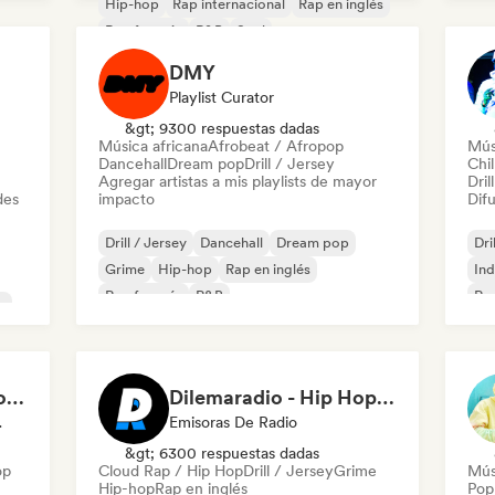
Hip-hop
Rap internacional
Rap en inglés
Rap francés
R&B
Soul
DMY
Playlist Curator
&gt; 9300 respuestas dadas
Música africana
Afrobeat / Afropop
Mús
Dancehall
Dream pop
Drill / Jersey
Chil
Agregar artistas a mis playlists de mayor
Dril
des
impacto
Difu
Drill / Jersey
Dancehall
Dream pop
Dri
Grime
Hip-hop
Rap en inglés
Ind
Rap francés
R&B
Rap
o
Sandra Gomes - Le Code Review & 1993initiales
Dilemaradio - Hip Hop Music
odista
Emisoras De Radio
&gt; 6300 respuestas dadas
op
Cloud Rap / Hip Hop
Drill / Jersey
Grime
Músi
Hip-hop
Rap en inglés
Pop 