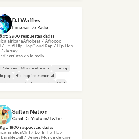
DJ Waffles
Emisoras De Radio
&gt; 2900 respuestas dadas
ica africana
Afrobeat / Afropop
l / Lo-fi Hip-Hop
Cloud Rap / Hip Hop
l / Jersey
ndir artistas en la radio
ll / Jersey
Música africana
Hip-hop
ie pop
Hip-hop instrumental
 internacional
Rap en inglés
R&B
Sultan Nation
Canal De YouTube/Twitch
&gt; 1800 respuestas dadas
ca asiática
Chill / Lo-fi Hip-Hop
bailable
Drill / Jersey
Música de cine