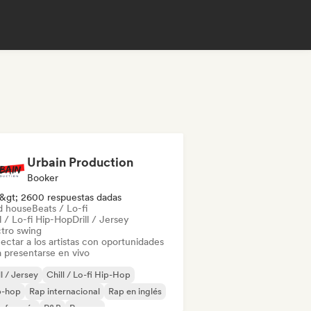
Urbain Production
Booker
&gt; 2600 respuestas dadas
d house
Beats / Lo-fi
l / Lo-fi Hip-Hop
Drill / Jersey
ctro swing
ectar a los artistas con oportunidades
a presentarse en vivo
ll / Jersey
Chill / Lo-fi Hip-Hop
p-hop
Rap internacional
Rap en inglés
 francés
R&B
Reggae