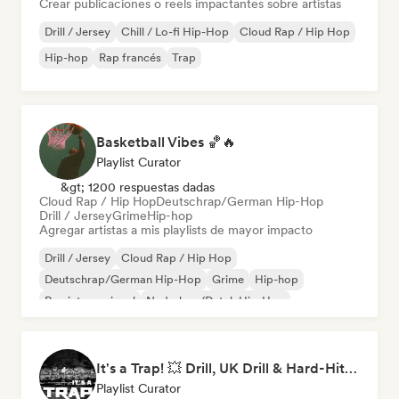
Crear publicaciones o reels impactantes sobre artistas
Drill / Jersey
Chill / Lo-fi Hip-Hop
Cloud Rap / Hip Hop
Hip-hop
Rap francés
Trap
Basketball Vibes 🏀🔥
Playlist Curator
&gt; 1200 respuestas dadas
Cloud Rap / Hip Hop
Deutschrap/German Hip-Hop
Drill / Jersey
Grime
Hip-hop
Agregar artistas a mis playlists de mayor impacto
Drill / Jersey
Cloud Rap / Hip Hop
Deutschrap/German Hip-Hop
Grime
Hip-hop
Rap internacional
Nederhop/Dutch Hip-Hop
Rap en inglés
It's a Trap! 💥 Drill, UK Drill & Hard-Hitting Trap
Playlist Curator