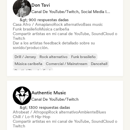
Don Tavi
Canal De YouTube/Twitch, Social Media Influencer
&gt; 900 respuestas dadas
Casa Afro / Amapiano
Rock alternativo
Bass music
Funk brasileño
Música caribeña
Compartir artistas en mi canal de YouTube, SoundCloud o
Twitch
Dar a los artistas feedback detallado sobre su
sonido/producción.
Drill / Jersey
Rock alternativo
Funk brasileño
Música caribeña
Comercial / Mainstream
Dancehall
Death / Thrash
Funk
Authentic Music
Canal De YouTube/Twitch
&gt; 1300 respuestas dadas
Afrobeat / Afropop
Rock alternativo
Ambiente
Blues
Chill / Lo-fi Hip-Hop
Compartir artistas en mi canal de YouTube, SoundCloud o
Twitch