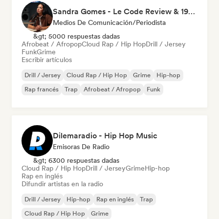
Sandra Gomes - Le Code Review & 1993initiales
Medios De Comunicación/Periodista
&gt; 5000 respuestas dadas
Afrobeat / Afropop
Cloud Rap / Hip Hop
Drill / Jersey
Funk
Grime
Escribir artículos
Drill / Jersey
Cloud Rap / Hip Hop
Grime
Hip-hop
Rap francés
Trap
Afrobeat / Afropop
Funk
Dilemaradio - Hip Hop Music
Emisoras De Radio
&gt; 6300 respuestas dadas
Cloud Rap / Hip Hop
Drill / Jersey
Grime
Hip-hop
Rap en inglés
Difundir artistas en la radio
Drill / Jersey
Hip-hop
Rap en inglés
Trap
Cloud Rap / Hip Hop
Grime