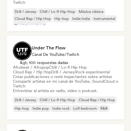
Twitch
Drill / Jersey
Chill / Lo-fi Hip-Hop
Música clásica
Cloud Rap / Hip Hop
Hip-hop
Indie India
Instrumental
Pop internacional
Under The Flow
Canal De YouTube/Twitch
&gt; 100 respuestas dadas
Afrobeat / Afropop
Chill / Lo-fi Hip-Hop
Cloud Rap / Hip Hop
Drill / Jersey
Rock experimental
Crear publicaciones o reels impactantes sobre artistas
Compartir artistas en mi canal de YouTube, SoundCloud o
Twitch
Entrevistar al artista en radio, video o podcast.
Drill / Jersey
Chill / Lo-fi Hip-Hop
Cloud Rap / Hip Hop
Hip-hop
Indie pop
Indie rock
Lofi bedroom
R&B