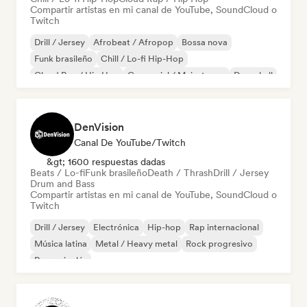
Compartir artistas en mi canal de YouTube, SoundCloud o
Twitch
Drill / Jersey
Afrobeat / Afropop
Bossa nova
Funk brasileño
Chill / Lo-fi Hip-Hop
Cloud Rap / Hip Hop
Comercial / Mainstream
Dancehall
DenVision
Canal De YouTube/Twitch
&gt; 1600 respuestas dadas
Beats / Lo-fi
Funk brasileño
Death / Thrash
Drill / Jersey
Drum and Bass
Compartir artistas en mi canal de YouTube, SoundCloud o
Twitch
Drill / Jersey
Electrónica
Hip-hop
Rap internacional
Música latina
Metal / Heavy metal
Rock progresivo
Rap en inglés