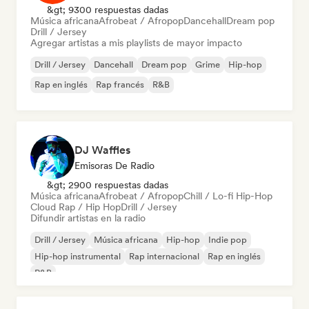
&gt; 9300 respuestas dadas
Música africana
Afrobeat / Afropop
Dancehall
Dream pop
Drill / Jersey
Agregar artistas a mis playlists de mayor impacto
Drill / Jersey
Dancehall
Dream pop
Grime
Hip-hop
Rap en inglés
Rap francés
R&B
DJ Waffles
Emisoras De Radio
&gt; 2900 respuestas dadas
Música africana
Afrobeat / Afropop
Chill / Lo-fi Hip-Hop
Cloud Rap / Hip Hop
Drill / Jersey
Difundir artistas en la radio
Drill / Jersey
Música africana
Hip-hop
Indie pop
Hip-hop instrumental
Rap internacional
Rap en inglés
R&B