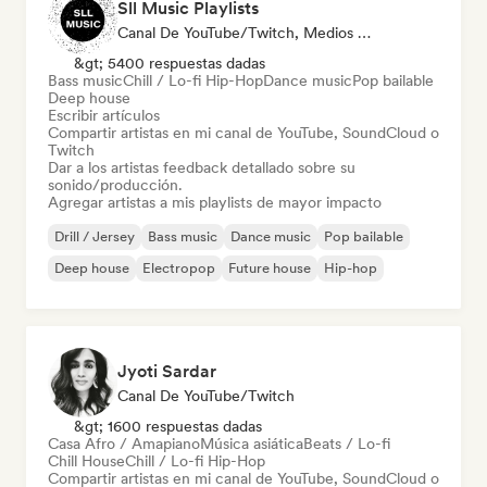
Sll Music Playlists
Canal De YouTube/Twitch, Medios De Comunicación/Periodista, Playlist Curator, Experto En Sonido
&gt; 5400 respuestas dadas
Bass music
Chill / Lo-fi Hip-Hop
Dance music
Pop bailable
Deep house
Escribir artículos
Compartir artistas en mi canal de YouTube, SoundCloud o
Twitch
Dar a los artistas feedback detallado sobre su
sonido/producción.
Agregar artistas a mis playlists de mayor impacto
Drill / Jersey
Bass music
Dance music
Pop bailable
Deep house
Electropop
Future house
Hip-hop
Jyoti Sardar
Canal De YouTube/Twitch
&gt; 1600 respuestas dadas
Casa Afro / Amapiano
Música asiática
Beats / Lo-fi
Chill House
Chill / Lo-fi Hip-Hop
Compartir artistas en mi canal de YouTube, SoundCloud o