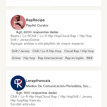
RapRecipe
Playlist Curator
&gt; 6200 respuestas dadas
Beats / Lo-fi
Chill / Lo-fi Hip-Hop
Cloud Rap / Hip Hop
Drill / Jersey
Grime
Agregar artistas a mis playlists de mayor impacto
Drill / Jersey
Chill / Lo-fi Hip-Hop
Cloud Rap / Hip Hop
Grime
Hip-hop
Rap internacional
Rap en inglés
R&B
Lerapfrancais
Medios De Comunicación/Periodista, Social Media Influencer
&gt; 1100 respuestas dadas
Chill / Lo-fi Hip-Hop
Cloud Rap / Hip Hop
Drill / Jersey
Hip-hop
Rap francés
Escribir artículos