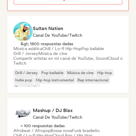
Sultan Nation
Canal De YouTube/Twitch
&gt; 1800 respuestas dadas
Música asiática
Chill / Lo-fi Hip-Hop
Pop bailable
Drill / Jersey
Música de cine
Compartir artistas en mi canal de YouTube, SoundCloud o
Twitch
Drill / Jersey
Pop bailable
Música de cine
Hip-hop
Indie pop
Hip-hop instrumental
Rap internacional
Rap en inglés
Mashup / DJ Blax
Canal De YouTube/Twitch
< 100 respuestas dadas
Afrobeat / Afropop
Bossa nova
Funk brasileño
Chill / Lo-fi Hip-Hop
Cloud Rap / Hip Hop