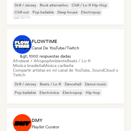
Drill / Jersey
Rock alternativo
Chill / Lo-fi Hip-Hop
Chill out
Pop bailable
Deep house
Electropop
Hip-hop
FLOWTIME
Canal De YouTube/Twitch
&gt; 1000 respuestas dadas
Afrobeat / Afropop
Ambiente
Beats / Lo-fi
Música brasileña
Música caribeña
Compartir artistas en mi canal de YouTube, SoundCloud o
Twitch
Drill / Jersey
Beats / Lo-fi
Dancehall
Dance music
Pop bailable
Electrónica
Electropop
Hip-hop
DMY
Playlist Curator