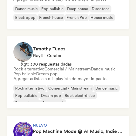
Dance music
Pop bailable
Deep house
Discoteca
Electropop
French house
French Pop
House music
Timothy Tunes
Playlist Curator
&gt; 300 respuestas dadas
Rock alternativo
Comercial / Mainstream
Dance music
Pop bailable
Dream pop
Agregar artistas a mis playlists de mayor impacto
Rock alternativo
Comercial / Mainstream
Dance music
Pop bailable
Dream pop
Rock electrónico
Future house
Garage rock
NUEVO
Pop Machine Mode 🤖 AI Music, Indie Pop & Dream Pop