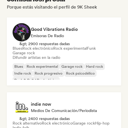
Porque estás visitando el perfil de 9K Sheek
Good Vibrations Radio
Emisoras De Radio
&gt; 2900 respuestas dadas
Blues
Rock electrónico
Rock experimental
Funk
Garage rock
Difundir artistas en la radio
Blues
Rock experimental
Garage rock
Hard rock
Indie rock
Rock progresivo
Rock psicodélico
Rock & Roll / Rock clásico
indie now
Medios De Comunicación/Periodista
&gt; 2400 respuestas dadas
Rock alternativo
Rock electrónico
Garage rock
Hip-hop
Indie folk