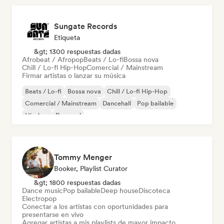
Sungate Records
Etiqueta
&gt; 1300 respuestas dadas
Afrobeat / Afropop
Beats / Lo-fi
Bossa nova
Chill / Lo-fi Hip-Hop
Comercial / Mainstream
Firmar artistas o lanzar su música
Beats / Lo-fi
Bossa nova
Chill / Lo-fi Hip-Hop
Comercial / Mainstream
Dancehall
Pop bailable
Hip-hop
Pop soul
Tommy Menger
Booker, Playlist Curator
&gt; 1800 respuestas dadas
Dance music
Pop bailable
Deep house
Discoteca
Electropop
Conectar a los artistas con oportunidades para
presentarse en vivo
Agregar artistas a mis playlists de mayor impacto