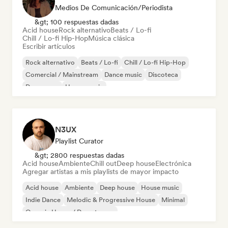
Medios De Comunicación/Periodista
&gt; 100 respuestas dadas
Acid house
Rock alternativo
Beats / Lo-fi
Chill / Lo-fi Hip-Hop
Música clásica
Escribir artículos
Rock alternativo
Beats / Lo-fi
Chill / Lo-fi Hip-Hop
Comercial / Mainstream
Dance music
Discoteca
Dream pop
House music
N3UX
Playlist Curator
&gt; 2800 respuestas dadas
Acid house
Ambiente
Chill out
Deep house
Electrónica
Agregar artistas a mis playlists de mayor impacto
Acid house
Ambiente
Deep house
House music
Indie Dance
Melodic & Progressive House
Minimal
Organic House / Downtempo