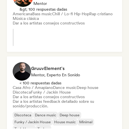
Mentor
&gt; 100 respuestas dadas
Americana
Bass music
Chill / Lo-fi Hip-Hop
Rap cristiano
Música clásica
Dar a los artistas consejos constructivos
GruuvElement's
Mentor, Experto En Sonido
< 100 respuestas dadas
Casa Afro / Amapiano
Dance music
Deep house
Discoteca
Funky / Jackin House
Dar a los artistas consejos constructivos
Dar a los artistas feedback detallado sobre su
sonido/producción.
Discoteca
Dance music
Deep house
Funky / Jackin House
House music
Minimal
Tech House
Techno