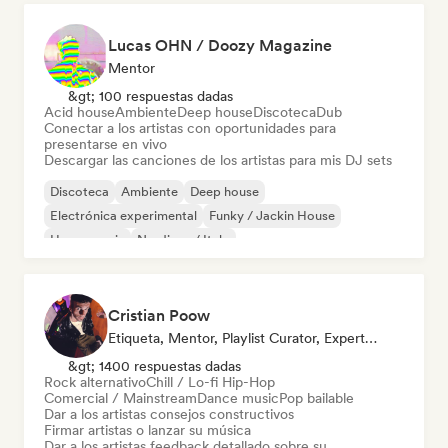
Lucas OHN / Doozy Magazine
Mentor
&gt; 100 respuestas dadas
Acid house
Ambiente
Deep house
Discoteca
Dub
Conectar a los artistas con oportunidades para
presentarse en vivo
Descargar las canciones de los artistas para mis DJ sets
Discoteca
Ambiente
Deep house
Electrónica experimental
Funky / Jackin House
House music
Nu-disco / Italo
Organic House / Downtempo
Cristian Poow
Etiqueta, Mentor, Playlist Curator, Experto En Sonido
&gt; 1400 respuestas dadas
Rock alternativo
Chill / Lo-fi Hip-Hop
Comercial / Mainstream
Dance music
Pop bailable
Dar a los artistas consejos constructivos
Firmar artistas o lanzar su música
Dar a los artistas feedback detallado sobre su