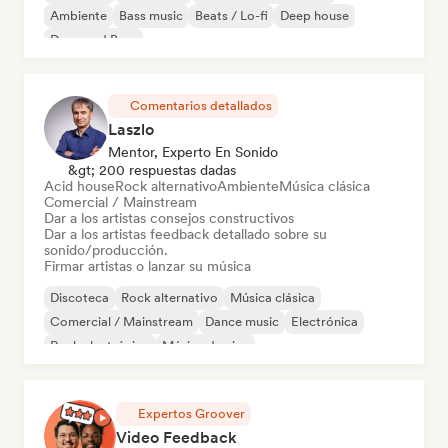
Ambiente
Bass music
Beats / Lo-fi
Deep house
Drum and Bass
Comentarios detallados
Laszlo
Mentor, Experto En Sonido
&gt; 200 respuestas dadas
Acid house
Rock alternativo
Ambiente
Música clásica
Comercial / Mainstream
Dar a los artistas consejos constructivos
Dar a los artistas feedback detallado sobre su
sonido/producción.
Firmar artistas o lanzar su música
Discoteca
Rock alternativo
Música clásica
Comercial / Mainstream
Dance music
Electrónica
Rock electrónico
Música de cine
Expertos Groover
Video Feedback