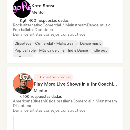
Kate Sansi
Mentor
&gt; 400 respuestas dadas
Rock alternativo
Comercial / Mainstream
Dance music
Pop bailable
Discoteca
Dar a los artistas consejos constructivos
Discoteca
Comercial / Mainstream
Dance music
Pop bailable
Música de cine
Indie Dance
Indie pop
Indie rock
Expertos Groover
Play More Live Shows in a 1hr Coaching Session
Mentor
< 100 respuestas dadas
Americana
Blues
Música brasileña
Comercial / Mainstream
Discoteca
Dar a los artistas consejos constructivos