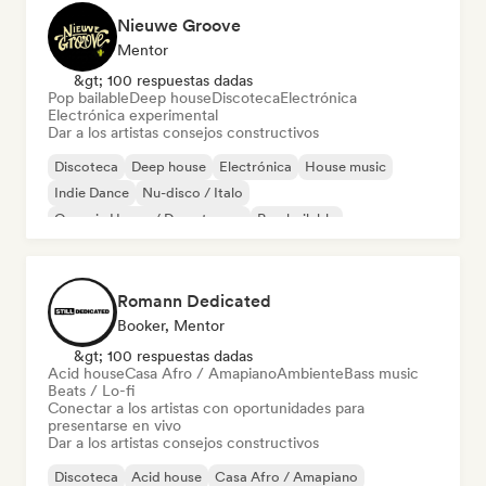
Nieuwe Groove
Mentor
&gt; 100 respuestas dadas
Pop bailable
Deep house
Discoteca
Electrónica
Electrónica experimental
Dar a los artistas consejos constructivos
Discoteca
Deep house
Electrónica
House music
Indie Dance
Nu-disco / Italo
Organic House / Downtempo
Pop bailable
Romann Dedicated
Booker, Mentor
&gt; 100 respuestas dadas
Acid house
Casa Afro / Amapiano
Ambiente
Bass music
Beats / Lo-fi
Conectar a los artistas con oportunidades para
presentarse en vivo
Dar a los artistas consejos constructivos
Discoteca
Acid house
Casa Afro / Amapiano