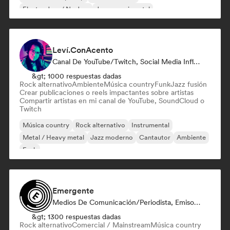
Electro Jazz / Nu Jazz
Jazz experimental
Leví.ConAcento
Canal De YouTube/Twitch, Social Media Influencer
&gt; 1000 respuestas dadas
Rock alternativo
Ambiente
Música country
Funk
Jazz fusión
Crear publicaciones o reels impactantes sobre artistas
Compartir artistas en mi canal de YouTube, SoundCloud o
Twitch
Música country
Rock alternativo
Instrumental
Metal / Heavy metal
Jazz moderno
Cantautor
Ambiente
Funk
Emergente
Medios De Comunicación/Periodista, Emisoras De Radio, Social Media Influencer
&gt; 1300 respuestas dadas
Rock alternativo
Comercial / Mainstream
Música country