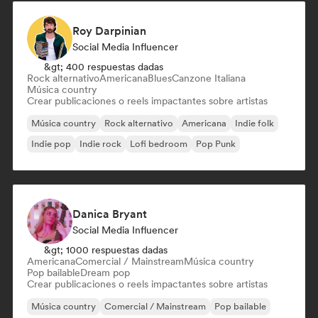
Roy Darpinian
Social Media Influencer
&gt; 400 respuestas dadas
Rock alternativo
Americana
Blues
Canzone Italiana
Música country
Crear publicaciones o reels impactantes sobre artistas
Música country
Rock alternativo
Americana
Indie folk
Indie pop
Indie rock
Lofi bedroom
Pop Punk
Danica Bryant
Social Media Influencer
&gt; 1000 respuestas dadas
Americana
Comercial / Mainstream
Música country
Pop bailable
Dream pop
Crear publicaciones o reels impactantes sobre artistas
Música country
Comercial / Mainstream
Pop bailable