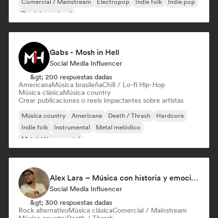
Comercial / Mainstream
Electropop
Indie folk
Indie pop
Pop internacional
Gabs - Mosh in Hell
Social Media Influencer
&gt; 200 respuestas dadas
Americana
Música brasileña
Chill / Lo-fi Hip-Hop
Música clásica
Música country
Crear publicaciones o reels impactantes sobre artistas
Música country
Americana
Death / Thrash
Hardcore
Indie folk
Instrumental
Metal melódico
Metal / Heavy metal
Alex Lara – Música con historia y emociones
Social Media Influencer
&gt; 300 respuestas dadas
Rock alternativo
Música clásica
Comercial / Mainstream