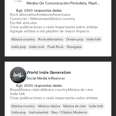
Medios De Comunicación/Periodista, Playlist Curator, Social Media Influencer
&gt; 2300 respuestas dadas
Rock alternativo
Ambiente
Americana
Comercial / Mainstream
Música country
Escribir artículos
Crear publicaciones o reels impactantes sobre artistas
Agregar artistas a mis playlists de mayor impacto
Música country
Rock alternativo
Dream pop
Indie folk
Indie pop
Indie rock
Punk Rock
Shoegaze
World Indie Generation
Social Media Influencer
&gt; 2000 respuestas dadas
Blues
Música clásica
Música country
Música de cine
Indie folk
Crear publicaciones o reels impactantes sobre artistas
Música country
Música clásica
Música de cine
Indie folk
Indie pop
Instrumental
Neo / Clásico Moderno