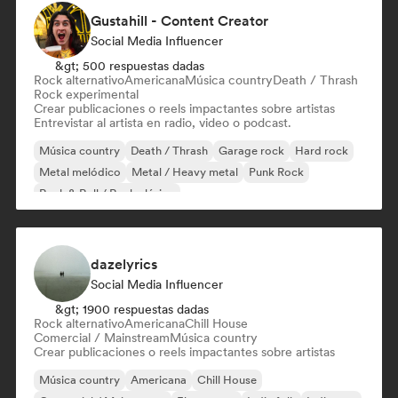
Gustahill - Content Creator
Social Media Influencer
&gt; 500 respuestas dadas
Rock alternativo
Americana
Música country
Death / Thrash
Rock experimental
Crear publicaciones o reels impactantes sobre artistas
Entrevistar al artista en radio, video o podcast.
Música country
Death / Thrash
Garage rock
Hard rock
Metal melódico
Metal / Heavy metal
Punk Rock
Rock & Roll / Rock clásico
dazelyrics
Social Media Influencer
&gt; 1900 respuestas dadas
Rock alternativo
Americana
Chill House
Comercial / Mainstream
Música country
Crear publicaciones o reels impactantes sobre artistas
Música country
Americana
Chill House