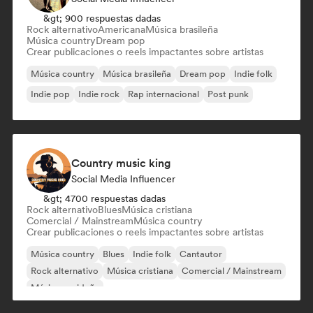
&gt; 900 respuestas dadas
Rock alternativo
Americana
Música brasileña
Música country
Dream pop
Crear publicaciones o reels impactantes sobre artistas
Música country
Música brasileña
Dream pop
Indie folk
Indie pop
Indie rock
Rap internacional
Post punk
Country music king
Social Media Influencer
&gt; 4700 respuestas dadas
Rock alternativo
Blues
Música cristiana
Comercial / Mainstream
Música country
Crear publicaciones o reels impactantes sobre artistas
Música country
Blues
Indie folk
Cantautor
Rock alternativo
Música cristiana
Comercial / Mainstream
Música navideña