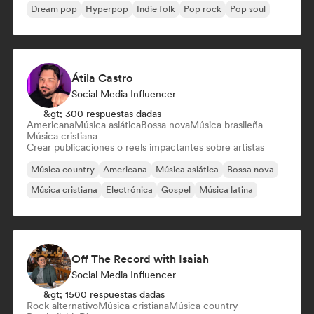
Dream pop
Hyperpop
Indie folk
Pop rock
Pop soul
Átila Castro
Social Media Influencer
&gt; 300 respuestas dadas
Americana
Música asiática
Bossa nova
Música brasileña
Música cristiana
Crear publicaciones o reels impactantes sobre artistas
Música country
Americana
Música asiática
Bossa nova
Música cristiana
Electrónica
Gospel
Música latina
Off The Record with Isaiah
Social Media Influencer
&gt; 1500 respuestas dadas
Rock alternativo
Música cristiana
Música country