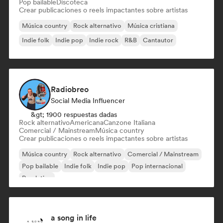
Pop bailable
Discoteca
Crear publicaciones o reels impactantes sobre artistas
Música country
Rock alternativo
Música cristiana
Indie folk
Indie pop
Indie rock
R&B
Cantautor
Radiobreo
Social Media Influencer
&gt; 1900 respuestas dadas
Rock alternativo
Americana
Canzone Italiana
Comercial / Mainstream
Música country
Crear publicaciones o reels impactantes sobre artistas
Música country
Rock alternativo
Comercial / Mainstream
Pop bailable
Indie folk
Indie pop
Pop internacional
Pop latino
a song in life