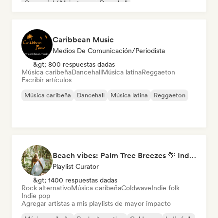
Comercial / Mainstream
Dancehall
Caribbean Music
Medios De Comunicación/Periodista
&gt; 800 respuestas dadas
Música caribeña
Dancehall
Música latina
Reggaeton
Escribir artículos
Música caribeña
Dancehall
Música latina
Reggaeton
Beach vibes: Palm Tree Breezes 🌴 Indie Folk, Acoustic & Singer-Songwriter
Playlist Curator
&gt; 1400 respuestas dadas
Rock alternativo
Música caribeña
Coldwave
Indie folk
Indie pop
Agregar artistas a mis playlists de mayor impacto