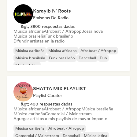
Karayib N' Roots
Emisoras De Radio
&gt; 3800 respuestas dadas
Música africana
Afrobeat / Afropop
Bossa nova
Música brasileña
Funk brasileño
Difundir artistas en la radio
Música caribeña
Música africana
Afrobeat / Afropop
Música brasileña
Funk brasileño
Dancehall
Dub
Música latina
SHATTA MIX PLAYLIST
Playlist Curator
&gt; 400 respuestas dadas
Música africana
Afrobeat / Afropop
Música brasileña
Música caribeña
Comercial / Mainstream
Agregar artistas a mis playlists de mayor impacto
Música caribeña
Afrobeat / Afropop
Comercial / Mainstream
Dancehall
Música latina