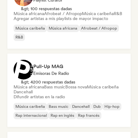
Playlist Curator
&gt; 100 respuestas dadas
Música africana
Afrobeat / Afropop
Música caribeña
R&B
Agregar artistas a mis playlists de mayor impacto
Música caribeña
Música africana
Afrobeat / Afropop
R&B
Pull-Up MAG
Emisoras De Radio
&gt; 4200 respuestas dadas
Música africana
Bass music
Bossa nova
Música caribeña
Dancehall
Difundir artistas en la radio
Música caribeña
Bass music
Dancehall
Dub
Hip-hop
Rap internacional
Rap en inglés
Rap francés