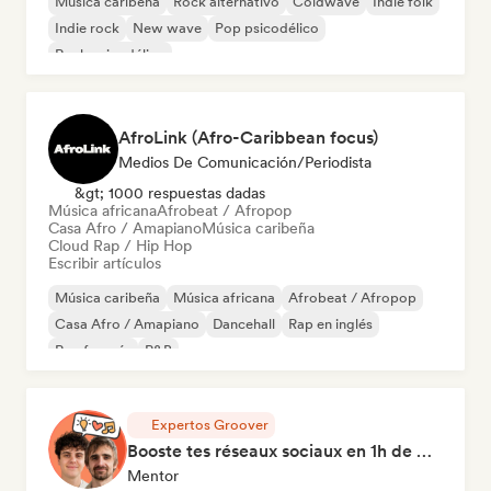
Música caribeña
Rock alternativo
Coldwave
Indie folk
Indie rock
New wave
Pop psicodélico
Rock psicodélico
AfroLink (Afro-Caribbean focus)
Medios De Comunicación/Periodista
&gt; 1000 respuestas dadas
Música africana
Afrobeat / Afropop
Casa Afro / Amapiano
Música caribeña
Cloud Rap / Hip Hop
Escribir artículos
Música caribeña
Música africana
Afrobeat / Afropop
Casa Afro / Amapiano
Dancehall
Rap en inglés
Rap francés
R&B
Expertos Groover
Booste tes réseaux sociaux en 1h de Coaching
Mentor