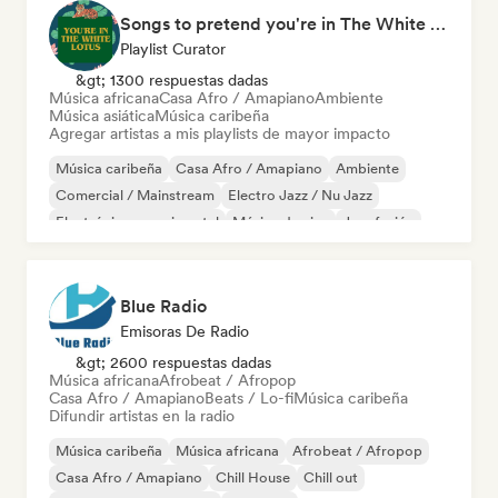
Songs to pretend you're in The White Lotus
Playlist Curator
&gt; 1300 respuestas dadas
Música africana
Casa Afro / Amapiano
Ambiente
Música asiática
Música caribeña
Agregar artistas a mis playlists de mayor impacto
Música caribeña
Casa Afro / Amapiano
Ambiente
Comercial / Mainstream
Electro Jazz / Nu Jazz
Electrónica experimental
Música de cine
Jazz fusión
Blue Radio
Emisoras De Radio
&gt; 2600 respuestas dadas
Música africana
Afrobeat / Afropop
Casa Afro / Amapiano
Beats / Lo-fi
Música caribeña
Difundir artistas en la radio
Música caribeña
Música africana
Afrobeat / Afropop
Casa Afro / Amapiano
Chill House
Chill out