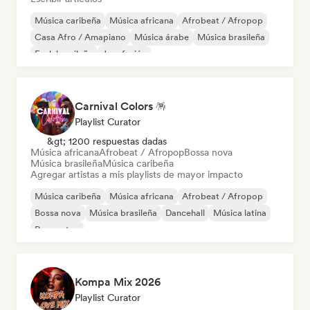
Música caribeña
Música africana
Afrobeat / Afropop
Casa Afro / Amapiano
Música árabe
Música brasileña
Funk brasileño
Jazz fusión
Carnival Colors 🪅
Playlist Curator
&gt; 1200 respuestas dadas
Música africana
Afrobeat / Afropop
Bossa nova
Música brasileña
Música caribeña
Agregar artistas a mis playlists de mayor impacto
Música caribeña
Música africana
Afrobeat / Afropop
Bossa nova
Música brasileña
Dancehall
Música latina
Reggaeton
Kompa Mix 2026
Playlist Curator