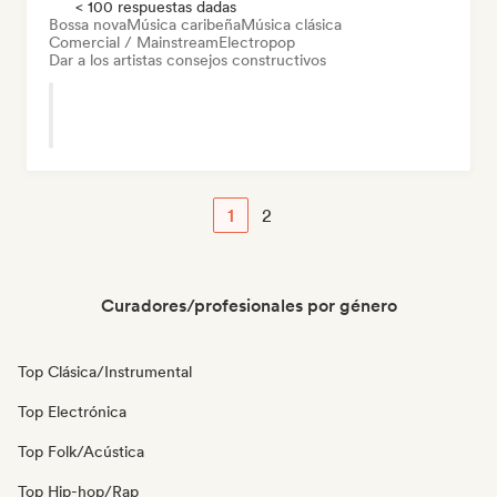
< 100 respuestas dadas
Bossa nova
Música caribeña
Música clásica
Comercial / Mainstream
Electropop
Dar a los artistas consejos constructivos
1
2
Curadores/profesionales por género
Top Clásica/Instrumental
Top Electrónica
Top Folk/Acústica
Top Hip-hop/Rap