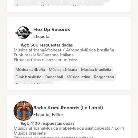
Pop urbano
Música africana
Música brasileña
Flex Up Records
Etiqueta
&gt; 500 respuestas dadas
Música africana
Afrobeat / Afropop
Música brasileña
Funk brasileño
Canzone Italiana
Firmar artistas o lanzar su música
Música caribeña
Música africana
Música brasileña
Funk brasileño
Dancehall
Música latina
Reggaeton
Afrobeat / Afropop
Radio Krimi Records (Le Label)
Etiqueta, Editor
&gt; 4100 respuestas dadas
Música africana
Música árabe
Música asiática
Beats / Lo-fi
Música brasileña