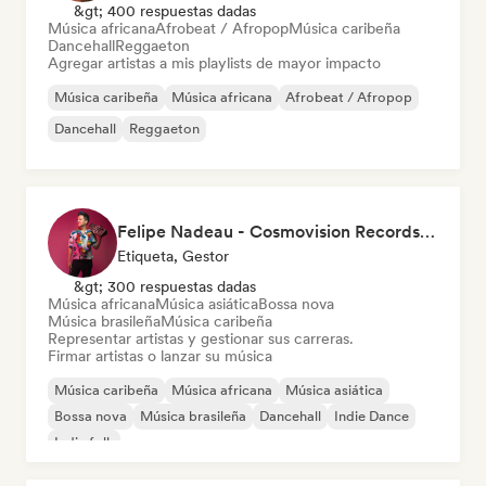
&gt; 400 respuestas dadas
Música africana
Afrobeat / Afropop
Música caribeña
Dancehall
Reggaeton
Agregar artistas a mis playlists de mayor impacto
Música caribeña
Música africana
Afrobeat / Afropop
Dancehall
Reggaeton
Felipe Nadeau - Cosmovision Records & Ritmos del Sur
Etiqueta, Gestor
&gt; 300 respuestas dadas
Música africana
Música asiática
Bossa nova
Música brasileña
Música caribeña
Representar artistas y gestionar sus carreras.
Firmar artistas o lanzar su música
Música caribeña
Música africana
Música asiática
Bossa nova
Música brasileña
Dancehall
Indie Dance
Indie folk