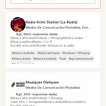
Radio Krimi Station (La Radio)
Medios De Comunicación/Periodista, Emisoras De Radio
&gt; 9600 respuestas dadas
Música africana
Afrobeat / Afropop
Música árabe
Música asiática
Beats / Lo-fi
Escribir artículos
Difundir artistas en la radio
Música caribeña
Música africana
Afrobeat / Afropop
Música árabe
Música brasileña
Funk
Rap internacional
Música oriental
Musiques Obliques
Medios De Comunicación/Periodista
&gt; 3100 respuestas dadas
Música africana
Afrobeat / Afropop
Casa Afro / Amapiano
Música árabe
Música asiática
Escribir artículos