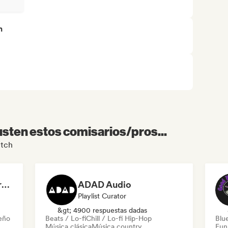
n
sten estos comisarios/pros...
itch
Dreamers Island Entertainment
ADAD Audio
Playlist Curator
&gt; 4900 respuestas dadas
leño
Beats / Lo-fi
Chill / Lo-fi Hip-Hop
Blu
Música clásica
Música country
Fun