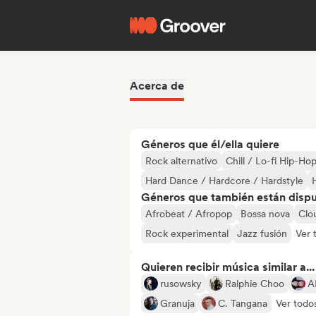
Acerca de
Géneros que él/ella quiere
Rock alternativo
Chill / Lo-fi Hip-Ho
Hard Dance / Hardcore / Hardstyle
Géneros que también están dispue
Afrobeat / Afropop
Bossa nova
Clo
Rock experimental
Jazz fusión
Ver 
Quieren recibir música similar a...
rusowsky
Ralphie Choo
A
Granuja
C. Tangana
Ver todo