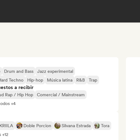
p
Drum and Bass
Jazz experimental
Hard Techno
Hip-hop
Música latina
R&B
Trap
stos a recibir
ud Rap / Hip Hop
Comercial / Mainstream
todos +4
KRIILA
Doble Porcion
Silvana Estrada
Tora
s +12