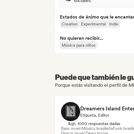
sociales
Estados de ánimo que le encanta
Creativo
Experimental
Indie
No quieren recibir...
Música para niños
Puede que también le gu
Porque estás visitando el perfil de M
Etiqueta, Editor
&gt; 1000 respuestas dadas
Bass music
Música brasileña
Funk brasi
Dance music
Deep house