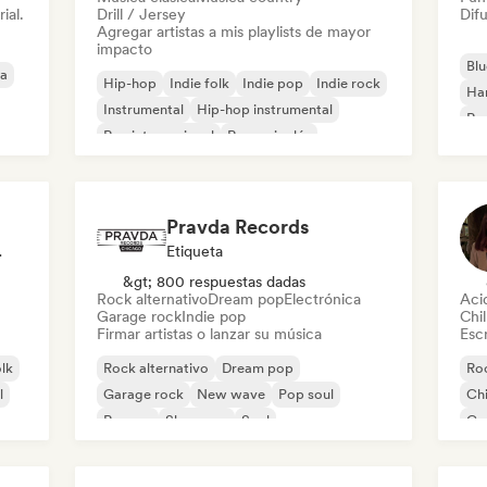
ial.
Drill / Jersey
Difu
Agregar artistas a mis playlists de mayor
impacto
Blu
ca
Hip-hop
Indie folk
Indie pop
Indie rock
Ha
Instrumental
Hip-hop instrumental
Roc
Rap internacional
Rap en inglés
Roc
Pravda Records
odista
Etiqueta
&gt; 800 respuestas dadas
Rock alternativo
Dream pop
Electrónica
Aci
Garage rock
Indie pop
Chil
Firmar artistas o lanzar su música
Escr
olk
Rock alternativo
Dream pop
Roc
l
Garage rock
New wave
Pop soul
Chi
Reggae
Shoegaze
Soul
Co
Di