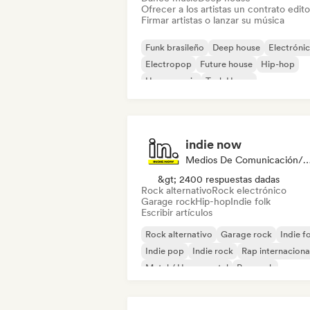
Ofrecer a los artistas un contrato editor
Firmar artistas o lanzar su música
Funk brasileño
Deep house
Electróni
Electropop
Future house
Hip-hop
House music
Tech House
indie now
Medios De Comunicación/Peri
&gt; 2400 respuestas dadas
Rock alternativo
Rock electrónico
Garage rock
Hip-hop
Indie folk
Escribir artículos
Rock alternativo
Garage rock
Indie f
Indie pop
Indie rock
Rap internaciona
Metal / Heavy metal
Pop rock