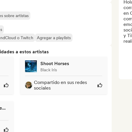
Hola
cont
en Q
s sobre artistas
com
emo
es
soci
y Ti
undCloud o Twitch
Agregar a playlists
reali
dades a estos artistas
Shoot Horses
Black Iris
Compartido en sus redes
sociales
...