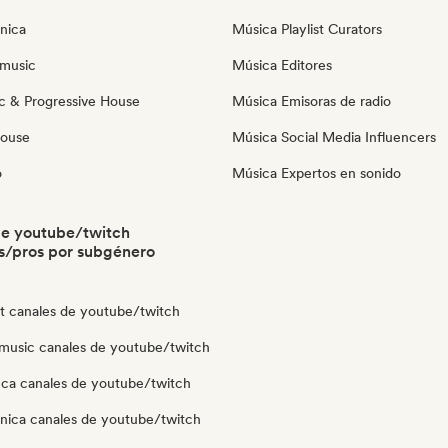
nica
Música Playlist Curators
music
Música Editores
c & Progressive House
Música Emisoras de radio
House
Música Social Media Influencers
o
Música Expertos en sonido
de youtube/twitch
s/pros por subgénero
ut canales de youtube/twitch
music canales de youtube/twitch
eca canales de youtube/twitch
ónica canales de youtube/twitch