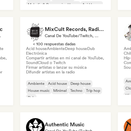
Melodic & Progressive House
Acid house
Chill House
Electrónica
c
MixCult Records, Radio and Sub Labels
ylist Curator
Canal De YouTube/Twitch, Etiqueta, Emisoras De Radio
< 100 respuestas dadas
te
Acid house
Ambiente
Deep house
Dub
Amb
Electrónica
Chil
ube,
Compartir artistas en mi canal de YouTube,
Hip
SoundCloud o Twitch
Com
Firmar artistas o lanzar su música
Sou
or
Difundir artistas en la radio
Am
Ambiente
Acid house
Deep house
Cl
House music
Minimal
Techno
Trip hop
Hip
Dub
Pop
Authentic Music