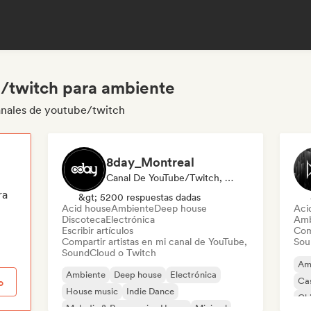
/twitch para ambiente
anales de youtube/twitch
8day_Montreal
Canal De YouTube/Twitch, Medios De Comunicación/Periodista
ra
&gt; 5200 respuestas dadas
Acid house
Ambiente
Deep house
Aci
Discoteca
Electrónica
Amb
Escribir artículos
Com
Compartir artistas en mi canal de YouTube,
Sou
SoundCloud o Twitch
Am
Ambiente
Deep house
Electrónica
Ca
o
House music
Indie Dance
Chi
Melodic & Progressive House
Minimal