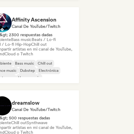
um and Bass
Affinity Ascension
Canal De YouTube/Twitch
&gt; 2300 respuestas dadas
iente
Bass music
Beats / Lo-fi
l / Lo-fi Hip-Hop
Chill out
partir artistas en mi canal de YouTube,
ndCloud o Twitch
biente
Bass music
Chill out
nce music
Dubstep
Electrónica
ectropop
House music
dreamslow
Canal De YouTube/Twitch
&gt; 500 respuestas dadas
iente
Chill out
Synthwave
partir artistas en mi canal de YouTube,
ndCloud o Twitch