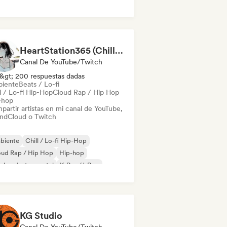
HeartStation365 (Chill music)
Canal De YouTube/Twitch
&gt; 200 respuestas dadas
iente
Beats / Lo-fi
l / Lo-fi Hip-Hop
Cloud Rap / Hip Hop
-hop
partir artistas en mi canal de YouTube,
ndCloud o Twitch
biente
Chill / Lo-fi Hip-Hop
oud Rap / Hip Hop
Hip-hop
-hop instrumental
K-Pop/J-Pop
 soul
R&B
KG Studio