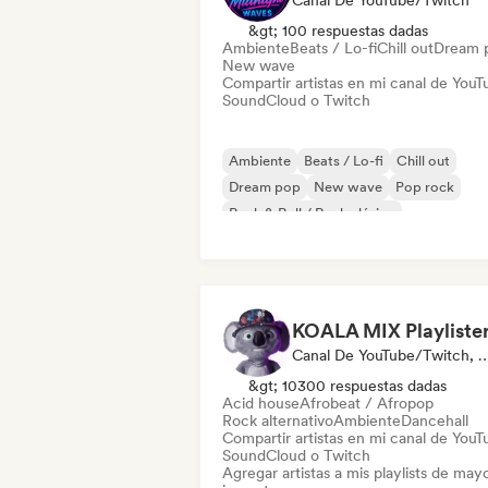
Canal De YouTube/Twitch
&gt; 100 respuestas dadas
Ambiente
Beats / Lo-fi
Chill out
Dream 
New wave
Compartir artistas en mi canal de YouT
SoundCloud o Twitch
Ambiente
Beats / Lo-fi
Chill out
Dream pop
New wave
Pop rock
Rock & Roll / Rock clásico
Canal De YouTube/Twitch, Playl
&gt; 10300 respuestas dadas
Acid house
Afrobeat / Afropop
Rock alternativo
Ambiente
Dancehall
Compartir artistas en mi canal de YouT
SoundCloud o Twitch
Agregar artistas a mis playlists de may