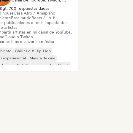
Canal De YouTube/Twitch, Etiqueta, Social Media Influencer
&gt; 700 respuestas dadas
d house
Casa Afro / Amapiano
iente
Bass music
Beats / Lo-fi
ar publicaciones o reels impactantes
e artistas
partir artistas en mi canal de YouTube,
ndCloud o Twitch
ar artistas o lanzar su música
biente
Chill / Lo-fi Hip-Hop
z experimental
Música de cine
p-hop
Indie folk
Instrumental
Phonk