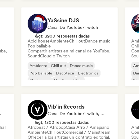
Dr
Nu-disco / Italo
YaSsine DJS
Canal De YouTube/Twitch
&gt; 3900 respuestas dadas
Acid house
Ambiente
Chill out
Dance music
Amb
Pop bailable
Chil
ube,
Compartir artistas en mi canal de YouTube,
Com
SoundCloud o Twitch
Sou
Ambiente
Chill out
Dance music
Am
Pop bailable
Discoteca
Electrónica
Da
Electropop
Nu-disco / Italo
El
Vib'in Records
ción/Periodista
Canal De YouTube/Twitch, Etiqueta, Playlist Curator, Editor
&gt; 1300 respuestas dadas
all
Afrobeat / Afropop
Casa Afro / Amapiano
Amb
Ambiente
Chill out
Comercial / Mainstream
Com
Ofrecer a los artistas un contrato editorial.
Sou