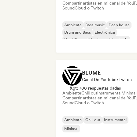
Compartir artistas en mi canal de YouT
SoundCloud o Twitch
Ambiente
Bass music
Deep house
Drum and Bass
Electrónica
Hard Dance / Hardcore / Hardstyle
House music
Minimal
BLUME
Canal De YouTube/Twitch
&gt; 700 respuestas dadas
Ambiente
Chill out
Instrumental
Minimal
Compartir artistas en mi canal de YouT
SoundCloud o Twitch
Ambiente
Chill out
Instrumental
Minimal