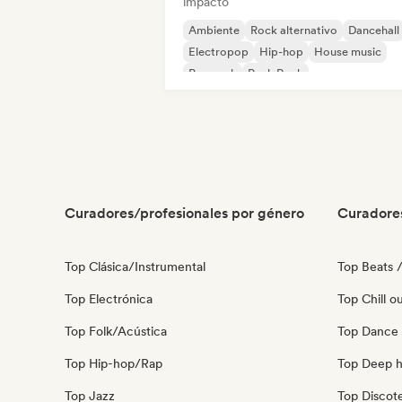
impacto
Ambiente
Rock alternativo
Dancehall
Electropop
Hip-hop
House music
Pop rock
Punk Rock
Curadores/profesionales por género
Curadore
Top Clásica/Instrumental
Top Beats /
Top Electrónica
Top Chill o
Top Folk/Acústica
Top Dance
Top Hip-hop/Rap
Top Deep 
Top Jazz
Top Discot