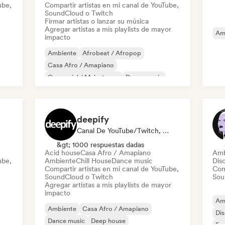
ube,
Compartir artistas en mi canal de YouTube,
SoundCloud o Twitch
Firmar artistas o lanzar su música
Agregar artistas a mis playlists de mayor
Am
impacto
Ambiente
Afrobeat / Afropop
Casa Afro / Amapiano
Comercial / Mainstream
Dance music
Pop bailable
Deep house
French house
deepify
Canal De YouTube/Twitch, Playlist Curator
&gt; 1000 respuestas dadas
Acid house
Casa Afro / Amapiano
Amb
ube,
Ambiente
Chill House
Dance music
Dis
Compartir artistas en mi canal de YouTube,
Com
SoundCloud o Twitch
Sou
Agregar artistas a mis playlists de mayor
impacto
Am
Ambiente
Casa Afro / Amapiano
Di
Dance music
Deep house
Fu