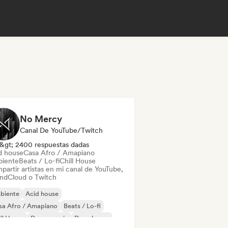
No Mercy
Canal De YouTube/Twitch
&gt; 2400 respuestas dadas
d house
Casa Afro / Amapiano
iente
Beats / Lo-fi
Chill House
partir artistas en mi canal de YouTube,
ndCloud o Twitch
biente
Acid house
sa Afro / Amapiano
Beats / Lo-fi
ll House
Dance music
Deep house