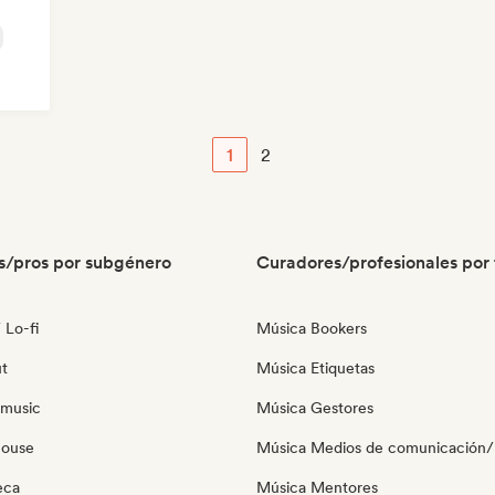
1
2
s/pros por subgénero
Curadores/profesionales por 
 Lo-fi
Música Bookers
ut
Música Etiquetas
 music
Música Gestores
house
Música Medios de comunicación/P
eca
Música Mentores