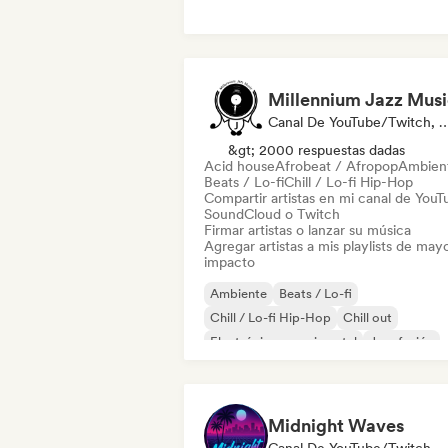
Millennium Jazz Musi
Canal De YouTube/Twitch, Etiqueta, Pla
&gt; 2000 respuestas dadas
Acid house
Afrobeat / Afropop
Ambien
Beats / Lo-fi
Chill / Lo-fi Hip-Hop
Compartir artistas en mi canal de YouT
SoundCloud o Twitch
Firmar artistas o lanzar su música
Agregar artistas a mis playlists de may
impacto
Ambiente
Beats / Lo-fi
Chill / Lo-fi Hip-Hop
Chill out
Electrónica experimental
Jazz fusión
Instrumental
Hip-hop instrumental
Midnight Waves