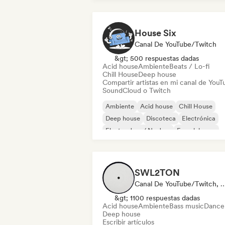
House Six
Canal De YouTube/Twitch
&gt; 500 respuestas dadas
Acid house
Ambiente
Beats / Lo-fi
Chill House
Deep house
Compartir artistas en mi canal de YouT
SoundCloud o Twitch
Ambiente
Acid house
Chill House
Deep house
Discoteca
Electrónica
Electro Jazz / Nu Jazz
French house
SWL2TON
Canal De YouTube/Twitch, Medios De Comunica
&gt; 1100 respuestas dadas
Acid house
Ambiente
Bass music
Danceh
Deep house
Escribir artículos