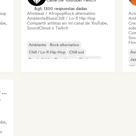
Canal De YouTube/Twitch
&gt; 1300 respuestas dadas
pop
Afrobeat / Afropop
Rock alternativo
Aci
Ambiente
Blues
Chill / Lo-fi Hip-Hop
Amb
ube,
Compartir artistas en mi canal de YouTube,
Cre
SoundCloud o Twitch
sobr
Com
Sou
Firm
Ambiente
Rock alternativo
Chill / Lo-fi Hip-Hop
Chill out
Am
Pop bailable
Deep house
Electropop
Jaz
Hip-hop
Hi
KOALA MIX Playlister (Spotify)
ist Curator
ube,
or