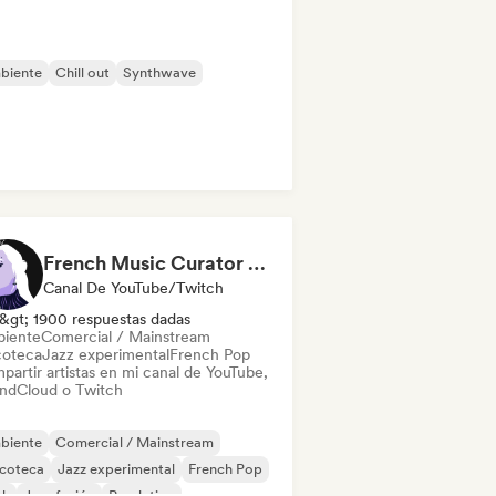
biente
Chill out
Synthwave
French Music Curator (Stoopy)
Canal De YouTube/Twitch
&gt; 1900 respuestas dadas
iente
Comercial / Mainstream
coteca
Jazz experimental
French Pop
partir artistas en mi canal de YouTube,
ndCloud o Twitch
biente
Comercial / Mainstream
scoteca
Jazz experimental
French Pop
nk
Jazz fusión
Pop latino