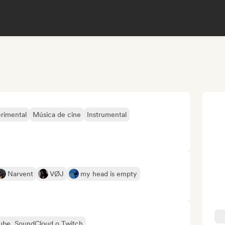
erimental
Música de cine
Instrumental
Narvent
VØJ
my head is empty
uTube, SoundCloud o Twitch