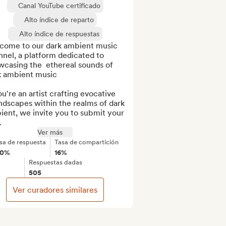
Canal YouTube certificado
Alto índice de reparto
Alto índice de respuestas
come to our dark ambient music 
nel, a platform dedicated to 
casing the  ethereal sounds of 
k ambient music

ou're an artist crafting evocative 
dscapes within the realms of dark 
ent, we invite you to submit your 
.
Ver más
sa de respuesta
Tasa de compartición
00%
16%
Respuestas dadas
505
Ver curadores similares