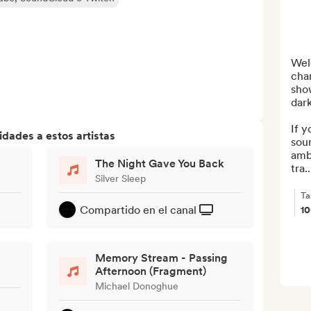
Wel
chan
show
dar
If y
dades a estos artistas
soun
ambi
The Night Gave You Back
tra..
Silver Sleep
Ta
Compartido en el canal
1
Memory Stream - Passing
Afternoon (Fragment)
Michael Donoghue