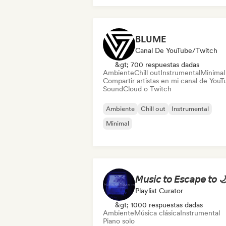
BLUME
Canal De YouTube/Twitch
&gt; 700 respuestas dadas
Ambiente
Chill out
Instrumental
Minimal
Compartir artistas en mi canal de YouT
SoundCloud o Twitch
Ambiente
Chill out
Instrumental
Minimal
𝘔𝘶𝘴𝘪𝘤 𝘵𝘰 𝘌𝘴𝘤𝘢𝘱𝘦 𝘵𝘰 
Playlist Curator
&gt; 1000 respuestas dadas
Ambiente
Música clásica
Instrumental
Piano solo