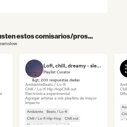
sten estos comisarios/pros...
dreamslow
Lofi, chill, dreamy - sleepy beats & Dark Ambient
Playlist Curator
&gt; 200 respuestas dadas
Ambiente
Beats / Lo-fi
Amb
Chill / Lo-fi Hip-Hop
Chill out
Chil
or
Electrónica experimental
Difu
Agregar artistas a mis playlists de mayor
impacto
Am
Ambiente
Beats / Lo-fi
Chi
Chill / Lo-fi Hip-Hop
Chill out
Lo
Electrónica experimental