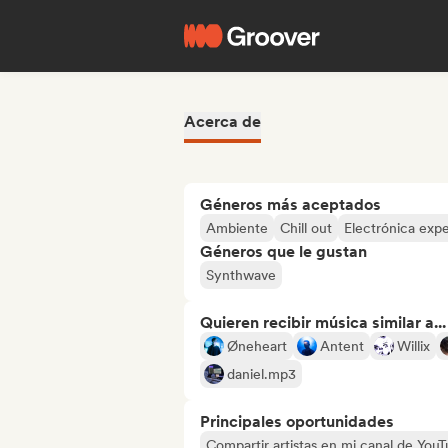
Acerca de
Géneros más aceptados
Ambiente
Chill out
Electrónica exp
Géneros que le gustan
Synthwave
Quieren recibir música similar a...
Øneheart
Antent
Willix
daniel.mp3
Principales oportunidades
Compartir artistas en mi canal de Yo