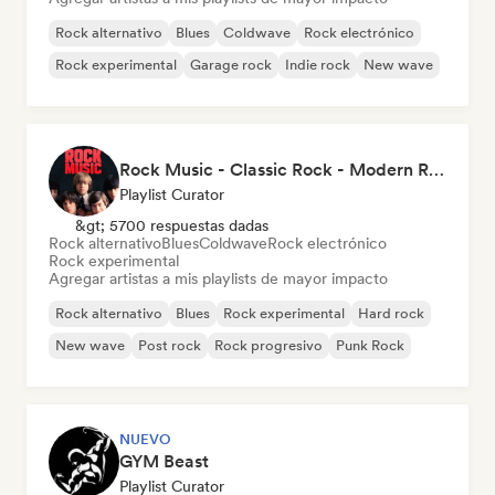
Rock alternativo
Blues
Coldwave
Rock electrónico
Rock experimental
Garage rock
Indie rock
New wave
Rock Music - Classic Rock - Modern Rock
Playlist Curator
&gt; 5700 respuestas dadas
Rock alternativo
Blues
Coldwave
Rock electrónico
Rock experimental
Agregar artistas a mis playlists de mayor impacto
Rock alternativo
Blues
Rock experimental
Hard rock
New wave
Post rock
Rock progresivo
Punk Rock
NUEVO
GYM Beast
Playlist Curator