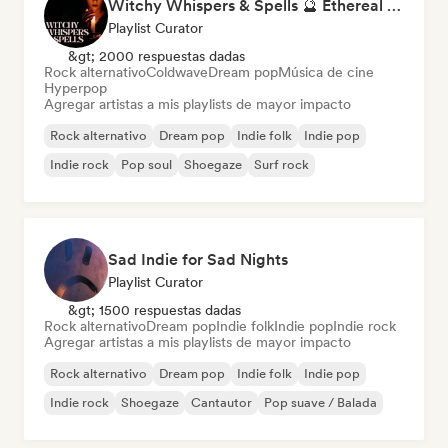
Witchy Whispers & Spells 🔮 Ethereal Art Pop & Dream Pop
Playlist Curator
&gt; 2000 respuestas dadas
Rock alternativo
Coldwave
Dream pop
Música de cine
Hyperpop
Agregar artistas a mis playlists de mayor impacto
Rock alternativo
Dream pop
Indie folk
Indie pop
Indie rock
Pop soul
Shoegaze
Surf rock
Sad Indie for Sad Nights
Playlist Curator
&gt; 1500 respuestas dadas
Rock alternativo
Dream pop
Indie folk
Indie pop
Indie rock
Agregar artistas a mis playlists de mayor impacto
Rock alternativo
Dream pop
Indie folk
Indie pop
Indie rock
Shoegaze
Cantautor
Pop suave / Balada