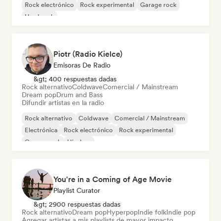
Rock electrónico
Rock experimental
Garage rock
Hard rock
Piotr (Radio Kielce)
Emisoras De Radio
&gt; 400 respuestas dadas
Rock alternativo
Coldwave
Comercial / Mainstream
Dream pop
Drum and Bass
Difundir artistas en la radio
Rock alternativo
Coldwave
Comercial / Mainstream
Electrónica
Rock electrónico
Rock experimental
Garage rock
Hip-hop
You're in a Coming of Age Movie
Playlist Curator
&gt; 2900 respuestas dadas
Rock alternativo
Dream pop
Hyperpop
Indie folk
Indie pop
Agregar artistas a mis playlists de mayor impacto