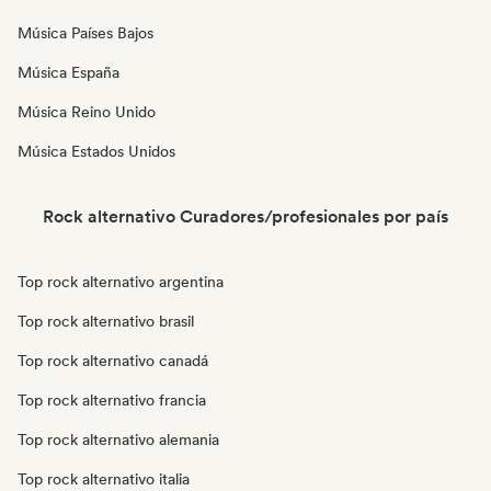
Música Países Bajos
Música España
Música Reino Unido
Música Estados Unidos
Rock alternativo Curadores/profesionales por país
Top rock alternativo argentina
Top rock alternativo brasil
Top rock alternativo canadá
Top rock alternativo francia
Top rock alternativo alemania
Top rock alternativo italia