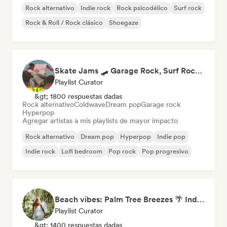
Rock alternativo
Indie rock
Rock psicodélico
Surf rock
Rock & Roll / Rock clásico
Shoegaze
Skate Jams 🛹 Garage Rock, Surf Rock & Neo-Psych
Playlist Curator
&gt; 1800 respuestas dadas
Rock alternativo
Coldwave
Dream pop
Garage rock
Hyperpop
Agregar artistas a mis playlists de mayor impacto
Rock alternativo
Dream pop
Hyperpop
Indie pop
Indie rock
Lofi bedroom
Pop rock
Pop progresivo
Beach vibes: Palm Tree Breezes 🌴 Indie Folk, Acoustic & Singer-Songwriter
Playlist Curator
&gt; 1400 respuestas dadas