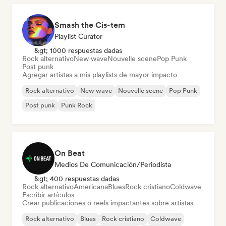
Smash the Cis-tem
Playlist Curator
&gt; 1000 respuestas dadas
Rock alternativo
New wave
Nouvelle scene
Pop Punk
Post punk
Agregar artistas a mis playlists de mayor impacto
Rock alternativo
New wave
Nouvelle scene
Pop Punk
Post punk
Punk Rock
On Beat
Medios De Comunicación/Periodista
&gt; 400 respuestas dadas
Rock alternativo
Americana
Blues
Rock cristiano
Coldwave
Escribir artículos
Crear publicaciones o reels impactantes sobre artistas
Rock alternativo
Blues
Rock cristiano
Coldwave