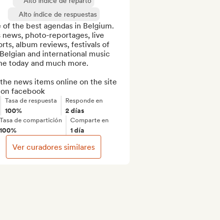
Alto índice de reparto
Alto índice de respuestas
of the best agendas in Belgium.

 news, photo-reportages, live 
rts, album reviews, festivals of 
Belgian and international music 
ne today and much more.

the news items online on the site 
 on facebook
Tasa de respuesta
Responde en
100%
2 días
Tasa de compartición
Comparte en
100%
1 día
Ver curadores similares