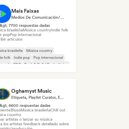
Mais Faixas
Medios De Comunicación/Periodista
&gt; 7700 respuestas dadas
ica brasileña
Música country
Indie folk
ie pop
Pop internacional
ibir artículos
ica brasileña
Música country
ie folk
Indie pop
Pop internacional
p rock
R&B
Rock & Roll / Rock clásico
Oghamyst Music
Etiqueta, Playlist Curator, Experto En Sonido
&gt; 6600 respuestas dadas
iente
Blues
Música brasileña
Chill out
ica country
ar artistas o lanzar su música
a los artistas feedback detallado sobre
sonido/producción.