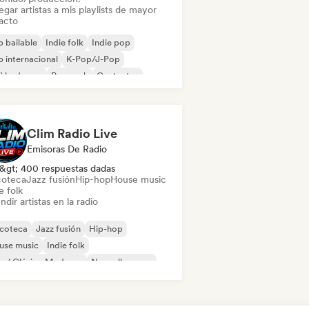
gar artistas a mis playlists de mayor
acto
 bailable
Indie folk
Indie pop
 internacional
K-Pop/J-Pop
fi bedroom
Pop rock
Cantautor
Clim Radio Live
Emisoras De Radio
&gt; 400 respuestas dadas
coteca
Jazz fusión
Hip-hop
House music
e folk
ndir artistas en la radio
scoteca
Jazz fusión
Hip-hop
use music
Indie folk
o / Clásico Moderno
Nouvelle scene
 francés