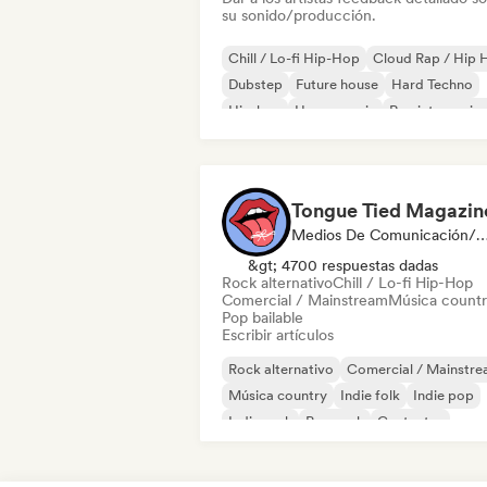
su sonido/producción.
Chill / Lo-fi Hip-Hop
Cloud Rap / Hip 
Dubstep
Future house
Hard Techno
Hip-hop
House music
Rap internacion
Tongue Tied Magazin
Medios De Comunicación/Peri
&gt; 4700 respuestas dadas
Rock alternativo
Chill / Lo-fi Hip-Hop
Comercial / Mainstream
Música count
Pop bailable
Escribir artículos
Rock alternativo
Comercial / Mainstr
Música country
Indie folk
Indie pop
Indie rock
Pop rock
Cantautor