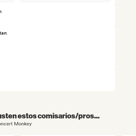
n
tan
sten estos comisarios/pros...
 Concert Monkey