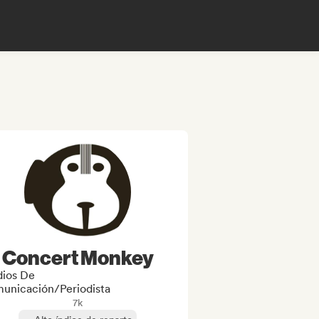
Concert Monkey
ios De
unicación/Periodista
7k