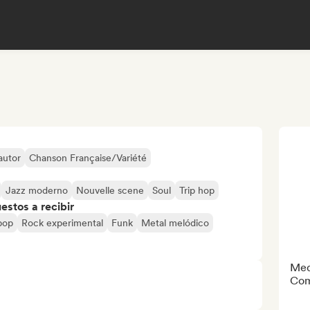
autor
Chanson Française/Variété
Jazz moderno
Nouvelle scene
Soul
Trip hop
stos a recibir
pop
Rock experimental
Funk
Metal melódico
Med
Com