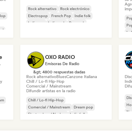
Agre
Rock alternativo
Rock electrónico
imp
Hop
Electropop
French Pop
Indie folk
Pop
Indie pop
Indie rock
Pop rock
Pop
al
Lo
e
OXO RADIO
odista
Emisoras De Radio
&gt; 4800 respuestas dadas
Rock alternativo
Blues
Canzone Italiana
Dis
ry
Chill / Lo-fi Hip-Hop
Indi
Comercial / Mainstream
Difu
Difundir artistas en la radio
Di
eam
Chill / Lo-fi Hip-Hop
Ho
Comercial / Mainstream
Dream pop
Ne
Electro Jazz / Nu Jazz
Indie folk
Rap
Nouvelle scene
Pop rock
Pop psicodélico