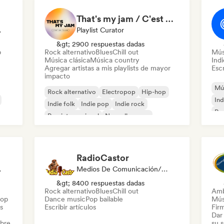
That's my jam / C'est ma toune
odista
Playlist Curator
&gt; 2900 respuestas dadas
p
Rock alternativo
Blues
Chill out
Mús
Música clásica
Música country
Ind
Agregar artistas a mis playlists de mayor
Escr
impacto
Mús
Rock alternativo
Electropop
Hip-hop
Ind
Indie folk
Indie pop
Indie rock
Po
Pop internacional
Nouvelle scene
RadioCastor
 En Sonido
Medios De Comunicación/Periodista
&gt; 8400 respuestas dadas
Rock alternativo
Blues
Chill out
Amb
Hop
Dance music
Pop bailable
Mús
s
Escribir artículos
Firm
Dar 
obre
su 