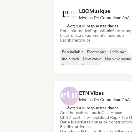
LBCMusique
Medios De Comunicación/Peri
&gt; 1300 respuestas dadas
Rock alternativo
Pop bailable
Electropo
Electrónica experimental
Indie pop
Escribir artículos
Pop bailable
Electropop
Indie pop
Indie rock
New wave
Nouvelle scene
Pop rock
Cantautor
ETN Vibes
Medios De Comunicación/Periodista, Mentor, Experto
&gt; 1900 respuestas dadas
Acid house
Bass music
Chill House
Chill / Lo-fi Hip-Hop
Cloud Rap / Hip 
Dar a los artistas consejos constructivo
Escribir artículos
Dar a los artistas feedback detallado s