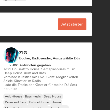
Future House
Jetzt starten
ZIG
Booker, Radiosender, Ausgewählte DJs
> 300 Antworten gegeben
Acid-House
Afro House / Amapiano
Bass music
Deep House
Drum and Bass
Verbinde Künstler mit Live-Event-Möglichkeiten
Spiele Künstler im Radio
Lade die Tracks der Künstler für meine DJ-Sets
herunter
Acid-House
Bass music
Deep House
Drum and Bass
Future House
House
Melodic & Progressive House
Tech House