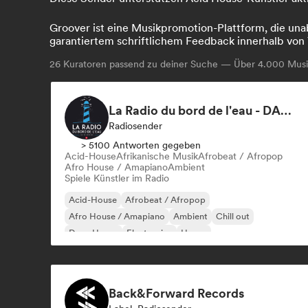
Groover ist eine Musikpromotion-Plattform, die unab
garantiertem schriftlichem Feedback innerhalb von 
26
Kuratoren passend zu deiner Suche — Über 4.000 Musik
La Radio du bord de l'eau - DAB+ Radio Station (Switzerland)
Radiosender
> 5100 Antworten gegeben
Acid-House
Afrikanische Musik
Afrobeat / Afropop
Afro House / Amapiano
Ambient
Spiele Künstler im Radio
Acid-House
Afrobeat / Afropop
Afro House / Amapiano
Ambient
Chill out
Deep House
Electronica
House
Back&Forward Records