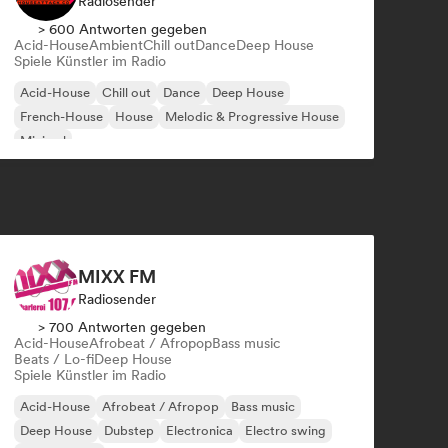
Radiosender
> 600 Antworten gegeben
Acid-House
Ambient
Chill out
Dance
Deep House
Spiele Künstler im Radio
Acid-House
Chill out
Dance
Deep House
French-House
House
Melodic & Progressive House
Minimal
MIXX FM
Radiosender
> 700 Antworten gegeben
Acid-House
Afrobeat / Afropop
Bass music
Beats / Lo-fi
Deep House
Spiele Künstler im Radio
Acid-House
Afrobeat / Afropop
Bass music
Deep House
Dubstep
Electronica
Electro swing