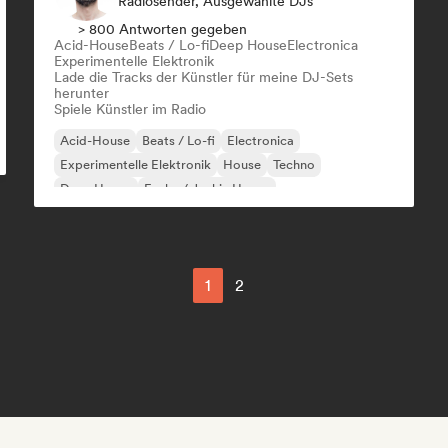
Radiosender, Ausgewählte DJs
> 800 Antworten gegeben
Acid-House
Beats / Lo-fi
Deep House
Electronica
Experimentelle Elektronik
Lade die Tracks der Künstler für meine DJ-Sets
herunter
Spiele Künstler im Radio
Acid-House
Beats / Lo-fi
Electronica
Experimentelle Elektronik
House
Techno
Deep House
Funky / Jackin House
1
2