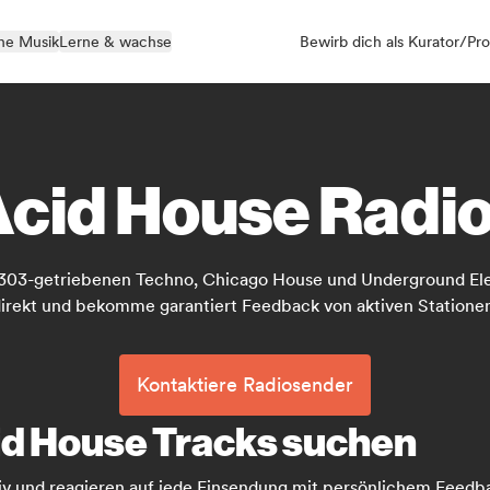
ne Musik
Lerne & wachse
Bewirb dich als Kurator/Pro
Acid House Radi
 303-getriebenen Techno, Chicago House und Underground Ele
irekt und bekomme garantiert Feedback von aktiven Statione
Kontaktiere Radiosender
cid House Tracks suchen
iv und reagieren auf jede Einsendung mit persönlichem Feedb