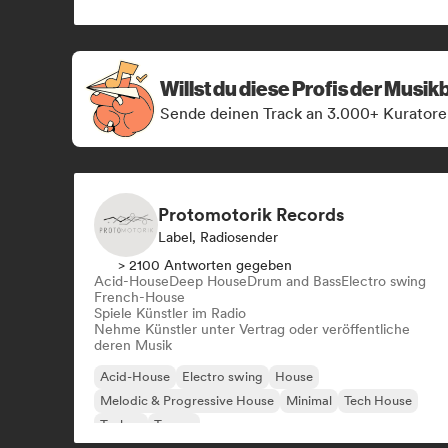
Willst du diese Profis der Musi
Sende deinen Track an 3.000+ Kuratore
Protomotorik Records
Label, Radiosender
> 2100 Antworten gegeben
Acid-House
Deep House
Drum and Bass
Electro swing
French-House
Spiele Künstler im Radio
Nehme Künstler unter Vertrag oder veröffentliche
deren Musik
Acid-House
Electro swing
House
Melodic & Progressive House
Minimal
Tech House
Techno
Trance