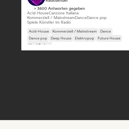
Radiosender
> 3600 Antworten gegeben
Acid-House
Canzone Italiana
Kommerziell / Mainstream
Dance
Dance pop
Spiele Künstler im Radio
Acid-House
Kommerziell / Mainstream
Dance
Dance pop
Deep House
Elektropop
Future House
Hard Techno