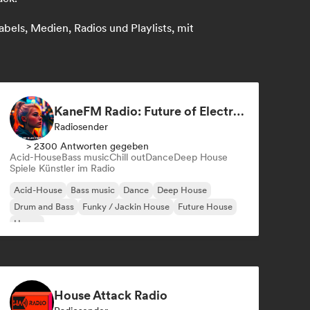
bels, Medien, Radios und Playlists, mit
KaneFM Radio: Future of Electronic
Radiosender
> 2300 Antworten gegeben
Acid-House
Bass music
Chill out
Dance
Deep House
Spiele Künstler im Radio
Acid-House
Bass music
Dance
Deep House
Drum and Bass
Funky / Jackin House
Future House
House
House Attack Radio