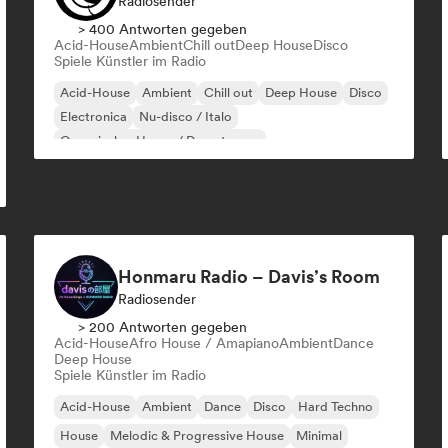
Radiosender
> 400 Antworten gegeben
Acid-House
Ambient
Chill out
Deep House
Disco
Spiele Künstler im Radio
Acid-House
Ambient
Chill out
Deep House
Disco
Electronica
Nu-disco / Italo
Organischer House / Downtempo
Honmaru Radio – Davis’s Room
Radiosender
> 200 Antworten gegeben
Acid-House
Afro House / Amapiano
Ambient
Dance
Deep House
Spiele Künstler im Radio
Acid-House
Ambient
Dance
Disco
Hard Techno
House
Melodic & Progressive House
Minimal