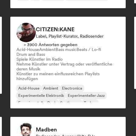
CITIZEN:KANE
Label, Playlist-Kurator, Radiosender
> 3900 Antworten gegeben
Acid-House
Ambient
Bass music
Beats / Lo-fi
Drum and Bass
Spiele Künstler im Radio
Nehme Künstler unter Vertrag oder veröffentliche
deren Musik
Künstler zu meinen einflussreichen Playlists
hinzufügen
Acid-House
Ambient
Electronica
Experimentelle Elektronik
Experimenteller Jazz
Experimenteller Rock
Synthwave
Techno
Madben