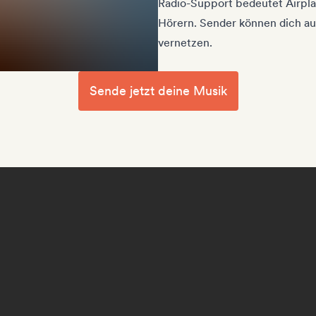
Radio-Support bedeutet Airpla
Hörern. Sender können dich a
vernetzen.
Sende jetzt deine Musik