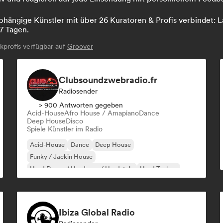
hängige Künstler mit über 26 Kuratoren & Profis verbindet: La
7 Tagen.
profis verfügbar auf
Groover
Clubsoundzwebradio.fr
Radiosender
> 900 Antworten gegeben
Acid-House
Afro House / Amapiano
Dance
Deep House
Disco
Spiele Künstler im Radio
Acid-House
Dance
Deep House
Funky / Jackin House
Hard Dance / Hardcore / Hardstyle
Hard Techno
Indie-Dance
Melodic & Progressive House
Ibiza Global Radio