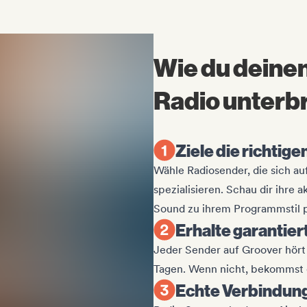
Wie du deine
Radio unterb
Ziele die richtig
Wähle Radiosender, die sich a
spezialisieren. Schau dir ihre 
Sound zu ihrem Programmstil p
Erhalte garantie
Jeder Sender auf Groover hört 
Tagen. Wenn nicht, bekommst d
Echte Verbindun