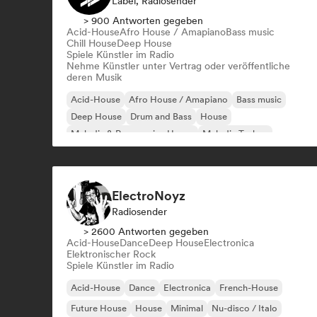
Label, Radiosender
> 900 Antworten gegeben
Acid-House
Afro House / Amapiano
Bass music
Chill House
Deep House
Spiele Künstler im Radio
Nehme Künstler unter Vertrag oder veröffentliche
deren Musik
Acid-House
Afro House / Amapiano
Bass music
Deep House
Drum and Bass
House
Melodic & Progressive House
Melodic Techno
ElectroNoyz
Radiosender
> 2600 Antworten gegeben
Acid-House
Dance
Deep House
Electronica
Elektronischer Rock
Spiele Künstler im Radio
Acid-House
Dance
Electronica
French-House
Future House
House
Minimal
Nu-disco / Italo