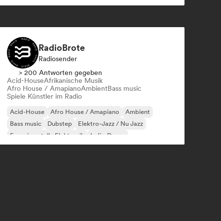
RadioBrote
Radiosender
> 200 Antworten gegeben
Acid-House
Afrikanische Musik
Afro House / Amapiano
Ambient
Bass music
Spiele Künstler im Radio
Acid-House
Afro House / Amapiano
Ambient
Bass music
Dubstep
Elektro-Jazz / Nu Jazz
Experimentelle Elektronik
Indie-Dance