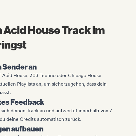
n Acid House Track im
ringst
en Sender an
uf Acid House, 303 Techno oder Chicago House
aktuellen Playlists an, um sicherzugehen, dass dein
asst.
rtes Feedback
sich deinen Track an und antwortet innerhalb von 7
u deine Credits automatisch zurück.
gen aufbauen