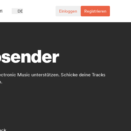
fi
DE
Einloggen
Registrieren
osender
ctronic Music unterstützen. Schicke deine Tracks
n.
ack.