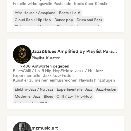
Erstelle wirkungsvolle Posts oder Reels über Künstler
Afro House / Amapiano
Beats / Lo-fi
Cloud Rap / Hip Hop
Dance pop
Drum and Bass
Elektro-Jazz / Nu Jazz
Filmmusik
Instrumental
Jazz&Blues Amplified by Playlist Paradise
Playlist-Kurator
> 400 Antworten gegeben
Blues
Chill / Lo-fi Hip-Hop
Elektro-Jazz / Nu Jazz
Experimenteller Jazz
Jazz-Fusion
Künstler zu meinen einflussreichen Playlists hinzufügen
Elektro-Jazz / Nu Jazz
Experimenteller Jazz
Jazz-Fusion
Moderner Jazz
Blues
Chill / Lo-fi Hip-Hop
Instrumental
R&B
mzmusic.art