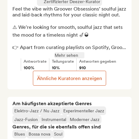
Zertifizierter Deezer-Kurator
Feel the vibe with Groover Obsessions’ soulful jazz 
and laid-back rhythms for your classic night out.

⚠️ We're looking for smooth, soulful jazz that sets 
the mood for a timeless night 🎷🥃

👉 Apart from curating playlists on Spotify, Groo...
Mehr sehen
Antwortrate
Teilungsrate
Antworten gegeben
100%
10%
910
Ähnliche Kuratoren anzeigen
Am häufigsten akzeptierte Genres
Elektro-Jazz / Nu Jazz
Experimenteller Jazz
Jazz-Fusion
Instrumental
Moderner Jazz
Genres, für die sie ebenfalls offen sind
Blues
Bossa nova
Soul