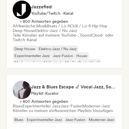
Jazzefied
YouTube/Twitch -Kanal
> 800 Antworten gegeben
Afrikanische Musik
Beats / Lo-fi
Chill / Lo-fi Hip-Hop
Deep House
Elektro-Jazz / Nu Jazz
Teile Künstler auf meinem YouTube-, SoundCloud- oder
Twitch-Kanal
Deep House
Elektro-Jazz / Nu Jazz
Experimenteller Jazz
Jazz-Fusion
House
Moderner Jazz
Afrikanische Musik
Beats / Lo-fi
Jazz & Blues Escape 🎷 Vocal Jazz, Soul Blues & Classic Standards
Playlist-Kurator
> 800 Antworten gegeben
Blues
Experimenteller Jazz
Jazz-Fusion
Moderner Jazz
Künstler zu meinen einflussreichen Playlists hinzufügen
Blues
Experimenteller Jazz
Jazz-Fusion
Moderner Jazz