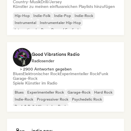
Country-Musik
Drill/Jersey
Künstler zu meinen einflussreichen Playlists hinzufügen
Hip-Hop
Indie-Folk
Indie-Pop
Indie-Rock
Instrumental
Instrumentaler Hip-Hop
Internationaler Rap
Rap auf Englisch
Good Vibrations Radio
Radiosender
> 2900 Antworten gegeben
Blues
Elektronischer Rock
Experimenteller Rock
Funk
Garage-Rock
Spiele Künstler im Radio
Blues
Experimenteller Rock
Garage-Rock
Hard Rock
Indie-Rock
Progressiver Rock
Psychedelic Rock
Rock & Roll / Klassischer Rock
indie now