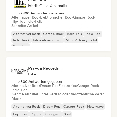
Media Outlet/Journalist
> 2400 Antworten gegeben
Alternativer Rock
Elektronischer Rock
Garage-Rock
Hip-Hop
Indie-Folk
Schreibe Artikel
Alternativer Rock
Garage-Rock
Indie-Folk
Indie-Pop
Indie-Rock
Internationaler Rap
Metal / Heavy metal
Pop-Rock
Pravda Records
Label
> 800 Antworten gegeben
Alternativer Rock
Dream Pop
Electronica
Garage-Rock
Indie-Pop
Nehme Künstler unter Vertrag oder veröffentliche deren
Musik
Alternativer Rock
Dream Pop
Garage-Rock
New wave
Pop-Soul
Reggae
Shoegaze
Soul