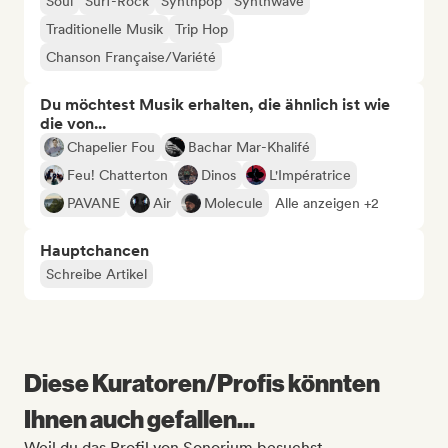
Soul
Surf-Rock
Synthpop
Synthwave
Traditionelle Musik
Trip Hop
Chanson Française/Variété
Du möchtest Musik erhalten, die ähnlich ist wie
die von...
Chapelier Fou
Bachar Mar-Khalifé
Feu! Chatterton
Dinos
L'Impératrice
PAVANE
Air
Molecule
Alle anzeigen +2
Hauptchancen
Schreibe Artikel
Diese Kuratoren/Profis könnten
Ihnen auch gefallen...
Weil du das Profil von Sonorium besuchst.