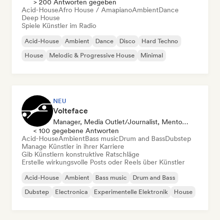
> 200 Antworten gegeben
Acid-House
Afro House / Amapiano
Ambient
Dance
Deep House
Spiele Künstler im Radio
Acid-House
Ambient
Dance
Disco
Hard Techno
House
Melodic & Progressive House
Minimal
NEU
Volteface
Manager, Media Outlet/Journalist, Mentorin
< 100 gegebene Antworten
Acid-House
Ambient
Bass music
Drum and Bass
Dubstep
Manage Künstler in ihrer Karriere
Gib Künstlern konstruktive Ratschläge
Erstelle wirkungsvolle Posts oder Reels über Künstler
Acid-House
Ambient
Bass music
Drum and Bass
Dubstep
Electronica
Experimentelle Elektronik
House