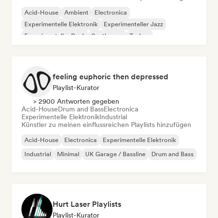
Acid-House
Ambient
Electronica
Experimentelle Elektronik
Experimenteller Jazz
Experimenteller Rock
Synthwave
Techno
feeling euphoric then depressed
Playlist-Kurator
> 2900 Antworten gegeben
Acid-House
Drum and Bass
Electronica
Experimentelle Elektronik
Industrial
Künstler zu meinen einflussreichen Playlists hinzufügen
Acid-House
Electronica
Experimentelle Elektronik
Industrial
Minimal
UK Garage / Bassline
Drum and Bass
Hurt Laser Playlists
Playlist-Kurator