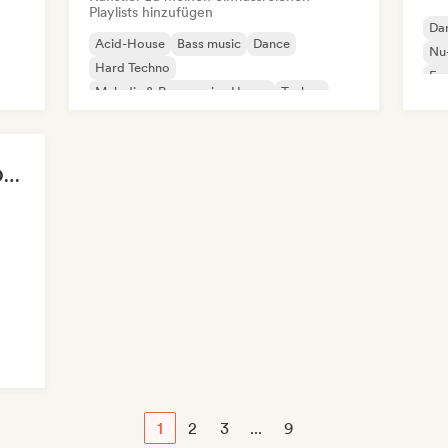
Playlists hinzufügen
Da
Acid-House
Bass music
Dance
Nu-
Hard Techno
Fun
Melodic & Progressive House
Techno
Drum and Bass
Hard Dance / Hardcore / Hardstyle
ANOTHER DIMENSION MUSIC
1
2
3
...
9