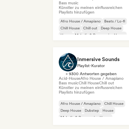
Bass music
Künstler zu meinen einflussreichen
Playlists hinzufügen
Afro House / Amapiano
Beats / Lo-fi
Chill House
Chill out
Deep House
House
Melodic & Progressive House
Melodic Techno
Inmersive Sounds
Playlist-Kurator
> 9300 Antworten gegeben
Acid-House
Afro House / Amapiano
Bass music
Chill House
Chill out
Künstler zu meinen einflussreichen
Playlists hinzufügen
Afro House / Amapiano
Chill House
Deep House
Dubstep
House
Melodic & Progressive House
Melodic Techno
Tech House