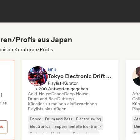
oren/Profis aus Japan
onisch Kuratoren/Profis
NEU
Tokyo Electronic Drift 🏎️ Schranz, Hard Techno & Anime EDM
Playlist-Kurator
> 200 Antworten gegeben
Acid-House
Dance
Deep House
Afr
i
Drum and Bass
Dubstep
Chi
k zu
Künstler zu meinen einflussreichen
Kün
Playlists hinzufügen
Play
Dance
Drum and Bass
Electro swing
Af
zu
Electronica
Experimentelle Elektronik
De
Funky / Jackin House
Future House
Exp