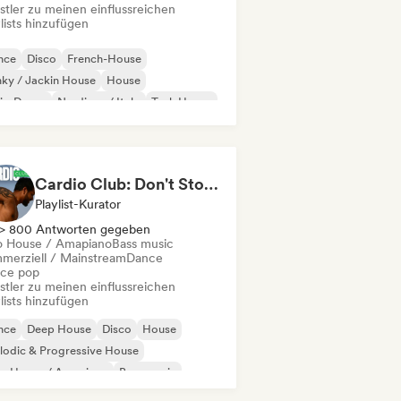
stler zu meinen einflussreichen
lists hinzufügen
nce
Disco
French-House
ky / Jackin House
House
die-Dance
Nu-disco / Italo
Tech House
Cardio Club: Don't Stop! 💦
Playlist-Kurator
> 800 Antworten gegeben
o House / Amapiano
Bass music
merziell / Mainstream
Dance
ce pop
stler zu meinen einflussreichen
lists hinzufügen
nce
Deep House
Disco
House
odic & Progressive House
ro House / Amapiano
Bass music
ctronica