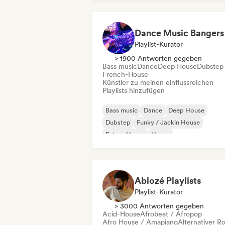
Dance Music Bangers
Playlist-Kurator
> 1900 Antworten gegeben
Bass music
Dance
Deep House
Dubstep
French-House
Künstler zu meinen einflussreichen
Playlists hinzufügen
Bass music
Dance
Deep House
Dubstep
Funky / Jackin House
Future House
House
Melodic & Progressive House
Ablozé Playlists
Playlist-Kurator
> 3000 Antworten gegeben
Acid-House
Afrobeat / Afropop
Afro House / Amapiano
Alternativer R