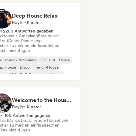
Deep House Relax
Playlist-Kurator
> 2200 Antworten gegeben
o House / Amapiano
Bass music
l out
Dance
Dance pop
stler zu meinen einflussreichen
lists hinzufügen
ro House / Amapiano
Chill out
Dance
ep House
Disco
French-House
use
Melodic & Progressive House
Welcome to the House Party
Playlist-Kurator
> 1100 Antworten gegeben
l out
Dance
Disco
French-House
Funk
stler zu meinen einflussreichen
lists hinzufügen