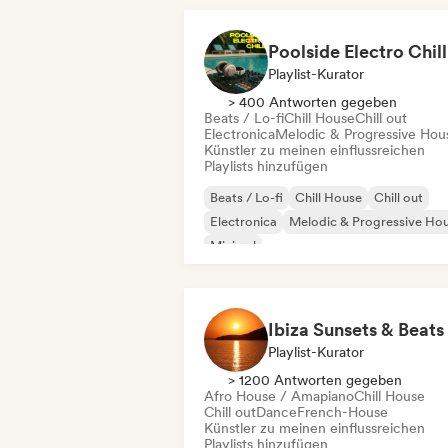
Poolside Electro Chill
Playlist-Kurator
> 400 Antworten gegeben
Beats / Lo-fi
Chill House
Chill out
Electronica
Melodic & Progressive Hou
Künstler zu meinen einflussreichen
Playlists hinzufügen
Beats / Lo-fi
Chill House
Chill out
Electronica
Melodic & Progressive Ho
Minimal
Organischer House / Downtempo
Trip Hop
Ibiza Sunsets & Beats
Playlist-Kurator
> 1200 Antworten gegeben
Afro House / Amapiano
Chill House
Chill out
Dance
French-House
Künstler zu meinen einflussreichen
Playlists hinzufügen