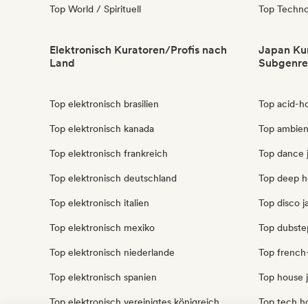
Top World / Spirituell
Top Techn
Elektronisch Kuratoren/Profis nach
Japan Kur
Land
Subgenre
Top elektronisch brasilien
Top acid-h
Top elektronisch kanada
Top ambien
Top elektronisch frankreich
Top dance 
Top elektronisch deutschland
Top deep h
Top elektronisch italien
Top disco j
Top elektronisch mexiko
Top dubste
Top elektronisch niederlande
Top french
Top elektronisch spanien
Top house 
Top elektronisch vereinigtes königreich
Top tech h