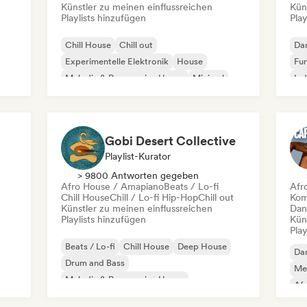
Künstler zu meinen einflussreichen
Kün
Playlists hinzufügen
Play
Chill House
Chill out
Da
Experimentelle Elektronik
House
Fun
Melodic & Progressive House
Minimal
In
Organischer House / Downtempo
Afro House / Amapiano
Gobi Desert Collective
Playlist-Kurator
> 9800 Antworten gegeben
Afro House / Amapiano
Beats / Lo-fi
Afr
Chill House
Chill / Lo-fi Hip-Hop
Chill out
Kom
Künstler zu meinen einflussreichen
Dan
Playlists hinzufügen
Kün
Play
Beats / Lo-fi
Chill House
Deep House
Da
Drum and Bass
Mel
Melodic & Progressive House
Af
Melodic Techno
Ele