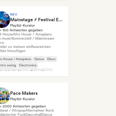
ture House
House
NEU
Mainstage ⚡ Festival EDM, Big Room & House Anthems
Playlist-Kurator
> 100 Antworten gegeben
d-House
Afro House / Amapiano
s music
Kommerziell / Mainstream
ce
stler zu meinen einflussreichen
lists hinzufügen
ro House / Amapiano
Dance
Disco
ctro swing
Electronica
ky / Jackin House
Future House
use
Pace Makers
Playlist-Kurator
> 2000 Antworten gegeben
obeat / Afropop
Alternativer Rock
ilianischer Funk
Dancehall
Dance