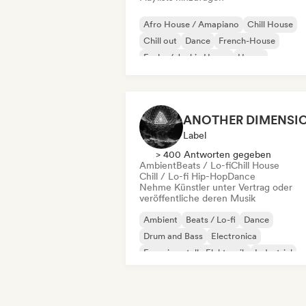
Afro House / Amapiano
Chill House
Chill out
Dance
French-House
Funky / Jackin House
House
Indie-Dance
Label
> 400 Antworten gegeben
Ambient
Beats / Lo-fi
Chill House
Chill / Lo-fi Hip-Hop
Dance
Nehme Künstler unter Vertrag oder
veröffentliche deren Musik
Ambient
Beats / Lo-fi
Dance
Drum and Bass
Electronica
Experimentelle Elektronik
Industrial
Melodic & Progressive House