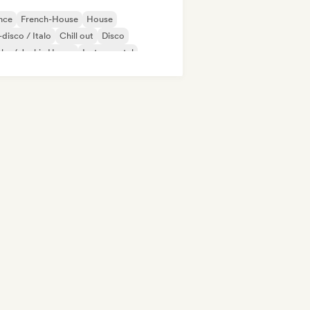
nce
French-House
House
disco / Italo
Chill out
Disco
ky / Jackin House
Instrumental