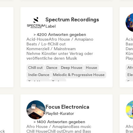
Hard Techno
Fu
Spectrum Recordings
Label
> 4200 Antworten gegeben
Acid-House
Afro House / Amapiano
Aci
Beats / Lo-fi
Chill out
Bas
Kommerziell / Mainstream
Dan
Nehme Künstler unter Vertrag oder
Kün
veröffentliche deren Musik
Play
Chill out
Dance
Deep House
House
Af
Indie-Dance
Melodic & Progressive House
Ele
Tech House
Techno
Fun
Ho
Focus Electronica
Playlist-Kurator
> 1400 Antworten gegeben
Afro House / Amapiano
Bass music
Afr
ock
Chill House
Chill out
Drum and Bass
Bras