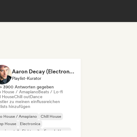
Aaron Decay (Electronic Dream & Chill Electronic Dream playlists)
Playlist-Kurator
> 3900 Antworten gegeben
o House / Amapiano
Beats / Lo-fi
ll House
Chill out
Dance
stler zu meinen einflussreichen
lists hinzufügen
ro House / Amapiano
Chill House
ep House
Electronica
erimentelle Elektronik
French-House