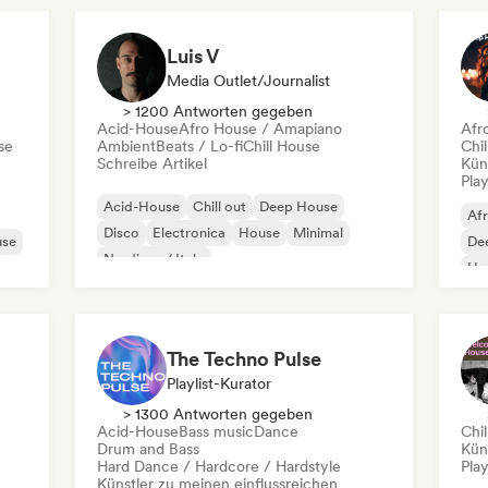
Organischer House / Downtempo
Afro House / Amapiano
Luis V
Media Outlet/Journalist
> 1200 Antworten gegeben
Acid-House
Afro House / Amapiano
Afr
se
Ambient
Beats / Lo-fi
Chill House
Chil
Schreibe Artikel
Kün
Play
Acid-House
Chill out
Deep House
Af
Disco
Electronica
House
Minimal
use
De
Nu-disco / Italo
Ho
The Techno Pulse
Playlist-Kurator
> 1300 Antworten gegeben
Acid-House
Bass music
Dance
Chil
Drum and Bass
Kün
Hard Dance / Hardcore / Hardstyle
Play
Künstler zu meinen einflussreichen