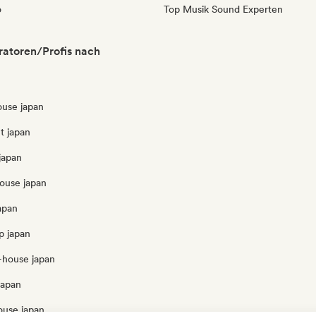
o
Top Musik Sound Experten
atoren/Profis nach
ouse japan
t japan
japan
ouse japan
apan
p japan
-house japan
japan
ouse japan