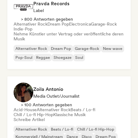
Pravda Records
Label
> 800 Antworten gegeben
Alternativer Rock
Dream Pop
Electronica
Garage-Rock
Indie-Pop
Nehme Künstler unter Vertrag oder veröffentliche deren
Musik
Alternativer Rock
Dream Pop
Garage-Rock
New wave
Pop-Soul
Reggae
Shoegaze
Soul
Zoila Antonio
Media Outlet/Journalist
> 100 Antworten gegeben
Acid-House
Alternativer Rock
Beats / Lo-fi
Chill / Lo-fi Hip-Hop
Klassische Musik
Schreibe Artikel
Alternativer Rock
Beats / Lo-fi
Chill / Lo-fi Hip-Hop
Kommerziell / Mainstream
Dance
Disco
Dream Pop