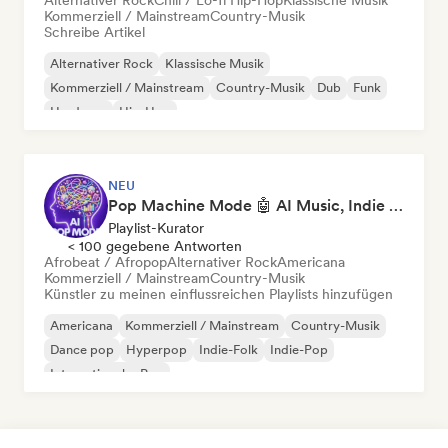
Alternativer Rock
Chill / Lo-fi Hip-Hop
Klassische Musik
Kommerziell / Mainstream
Country-Musik
Schreibe Artikel
Alternativer Rock
Klassische Musik
Kommerziell / Mainstream
Country-Musik
Dub
Funk
Hardcore
Hip-Hop
NEU
Pop Machine Mode 🤖 AI Music, Indie Pop & Dream Pop
Playlist-Kurator
< 100 gegebene Antworten
Afrobeat / Afropop
Alternativer Rock
Americana
Kommerziell / Mainstream
Country-Musik
Künstler zu meinen einflussreichen Playlists hinzufügen
Americana
Kommerziell / Mainstream
Country-Musik
Dance pop
Hyperpop
Indie-Folk
Indie-Pop
Internationaler Pop