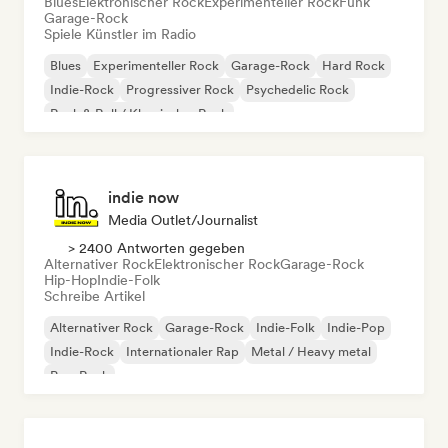
Blues
Elektronischer Rock
Experimenteller Rock
Funk
Garage-Rock
Spiele Künstler im Radio
Blues
Experimenteller Rock
Garage-Rock
Hard Rock
Indie-Rock
Progressiver Rock
Psychedelic Rock
Rock & Roll / Klassischer Rock
indie now
Media Outlet/Journalist
> 2400 Antworten gegeben
Alternativer Rock
Elektronischer Rock
Garage-Rock
Hip-Hop
Indie-Folk
Schreibe Artikel
Alternativer Rock
Garage-Rock
Indie-Folk
Indie-Pop
Indie-Rock
Internationaler Rap
Metal / Heavy metal
Pop-Rock