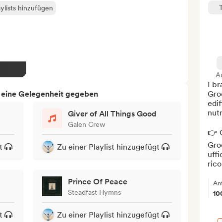
ylists hinzufügen
A
I br
h eine Gelegenheit gegeben
Gro
edif
nutr
Giver of All Things Good
Galen Crew
👉 O
Gro
t
Zu einer Playlist hinzugefügt
uffi
rico
Prince Of Peace
An
Steadfast Hymns
10
t
Zu einer Playlist hinzugefügt