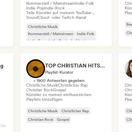
Kommerziell / Mainstream
Indie-Folk
Chr
Indie-Pop
Indie-Rock
Kün
Teile Künstler auf meinem YouTube-,
Play
SoundCloud- oder Twitch-Kanal
Bea
Christliche Musik
Chr
Kommerziell / Mainstream
Indie-Folk
Indie-Pop
Indie-Rock
Lofi bedroom
Singer-Songwriter
Sanfter Pop / Ballade
ng
TOP CHRISTIAN HITS 2026 by Universal Hits
Playlist-Kurator
> 1900 Antworten gegeben
Christliche Musik
Christlicher Rap
Chr
Christian Rock
Gospel
Chr
Künstler zu meinen einflussreichen
Kün
Playlists hinzufügen
Play
Christliche Musik
Christlicher Rap
Chr
Christian Rock
Gospel
Chr
ock