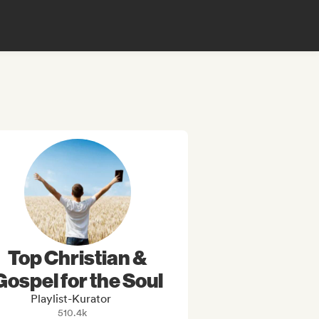
Top Christian &
Gospel for the Soul
Playlist-Kurator
510.4k