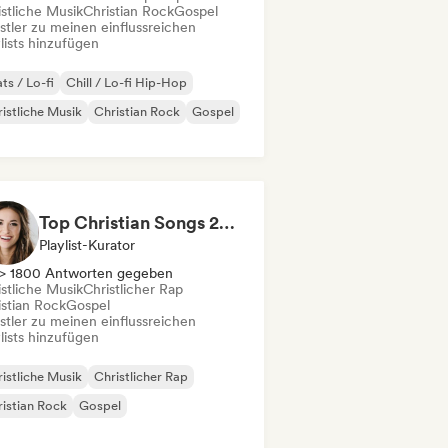
istliche Musik
Christian Rock
Gospel
stler zu meinen einflussreichen
lists hinzufügen
ts / Lo-fi
Chill / Lo-fi Hip-Hop
istliche Musik
Christian Rock
Gospel
Top Christian Songs 2026
Playlist-Kurator
> 1800 Antworten gegeben
istliche Musik
Christlicher Rap
istian Rock
Gospel
stler zu meinen einflussreichen
lists hinzufügen
istliche Musik
Christlicher Rap
istian Rock
Gospel