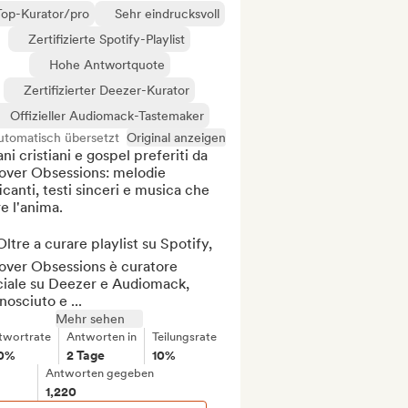
Top-Kurator/pro
Sehr eindrucksvoll
Zertifizierte Spotify-Playlist
Hohe Antwortquote
Zertifizierter Deezer-Kurator
Offizieller Audiomack-Tastemaker
utomatisch übersetzt
Original anzeigen
ani cristiani e gospel preferiti da 
over Obsessions: melodie 
icanti, testi sinceri e musica che 
e l'anima.

ltre a curare playlist su Spotify, 
over Obsessions è curatore 
ciale su Deezer e Audiomack, 
nosciuto e ...
Mehr sehen
twortrate
Antworten in
Teilungsrate
0%
2 Tage
10%
Antworten gegeben
1,220