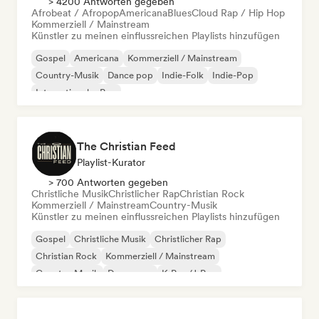
> 4200 Antworten gegeben
Afrobeat / Afropop
Americana
Blues
Cloud Rap / Hip Hop
Kommerziell / Mainstream
Künstler zu meinen einflussreichen Playlists hinzufügen
Gospel
Americana
Kommerziell / Mainstream
Country-Musik
Dance pop
Indie-Folk
Indie-Pop
Internationaler Pop
The Christian Feed
Playlist-Kurator
> 700 Antworten gegeben
Christliche Musik
Christlicher Rap
Christian Rock
Kommerziell / Mainstream
Country-Musik
Künstler zu meinen einflussreichen Playlists hinzufügen
Gospel
Christliche Musik
Christlicher Rap
Christian Rock
Kommerziell / Mainstream
Country-Musik
Dance pop
K-Pop/J-Pop