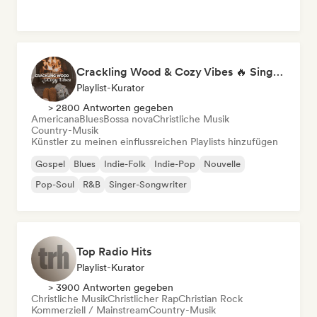
Crackling Wood & Cozy Vibes 🔥 Singer-Songwriter, Dream Pop & Bedroom Pop
Playlist-Kurator
> 2800 Antworten gegeben
Americana
Blues
Bossa nova
Christliche Musik
Country-Musik
Künstler zu meinen einflussreichen Playlists hinzufügen
Gospel
Blues
Indie-Folk
Indie-Pop
Nouvelle
Pop-Soul
R&B
Singer-Songwriter
Top Radio Hits
Playlist-Kurator
> 3900 Antworten gegeben
Christliche Musik
Christlicher Rap
Christian Rock
Kommerziell / Mainstream
Country-Musik