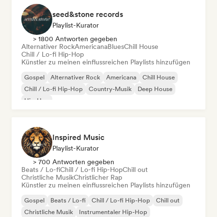
seed&stone records
Playlist-Kurator
> 1800 Antworten gegeben
Alternativer Rock
Americana
Blues
Chill House
Chill / Lo-fi Hip-Hop
Künstler zu meinen einflussreichen Playlists hinzufügen
Gospel
Alternativer Rock
Americana
Chill House
Chill / Lo-fi Hip-Hop
Country-Musik
Deep House
Hip-Hop
Inspired Music
Playlist-Kurator
> 700 Antworten gegeben
Beats / Lo-fi
Chill / Lo-fi Hip-Hop
Chill out
Christliche Musik
Christlicher Rap
Künstler zu meinen einflussreichen Playlists hinzufügen
Gospel
Beats / Lo-fi
Chill / Lo-fi Hip-Hop
Chill out
Christliche Musik
Instrumentaler Hip-Hop