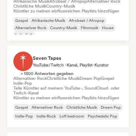
Afrikanische Musik
Afrobeat / Afropop
Alternativer Rock
Christliche Musik
Country-Musik
Künstler zu meinen einflussreichen Playlists hinzufügen
Gospel
Afrikanische Musik
Afrobeat / Afropop
Alternativer Rock
Country-Musik
Filmmusik
House
Indie-Folk
Seven Tapes
YouTube/Twitch -Kanal, Playlist-Kurator
> 1300 Antworten gegeben
Alternativer Rock
Christliche Musik
Dream Pop
Gospel
Indie-Pop
Teile Künstler auf meinem YouTube-, SoundCloud- oder
Twitch-Kanal
Künstler zu meinen einflussreichen Playlists hinzufügen
Gospel
Alternativer Rock
Christliche Musik
Dream Pop
Indie-Pop
Indie-Rock
Lofi bedroom
Psychedelic Pop