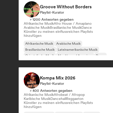
Groove Without Borders
Playlist-Kurator
> 1200 Antworten gegeben
Afrikanische Musik
Afro House / Amapiano
Arabische Musik
Brasilianische Musik
Dance
Künstler zu meinen einflussreichen Playlists
hinzufügen
Afrikanische Musik
Arabische Musik
Brasilianische Musik
Lateinamerikanische Musik
Orientalische Musik
Afro House / Amapiano
Dance
Indie-Dance
Kompa Mix 2026
Playlist-Kurator
> 400 Antworten gegeben
Afrikanische Musik
Afrobeat / Afropop
Karibische Musik
Dancehall
Reggaeton
Künstler zu meinen einflussreichen Playlists
hinzufügen