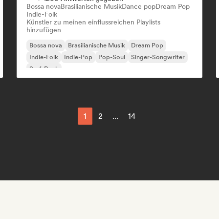
Bossa nova
Brasilianische Musik
Dance pop
Dream Pop
Indie-Folk
Künstler zu meinen einflussreichen Playlists
hinzufügen
Bossa nova
Brasilianische Musik
Dream Pop
Indie-Folk
Indie-Pop
Pop-Soul
Singer-Songwriter
Surf-Rock
1
2
...
14