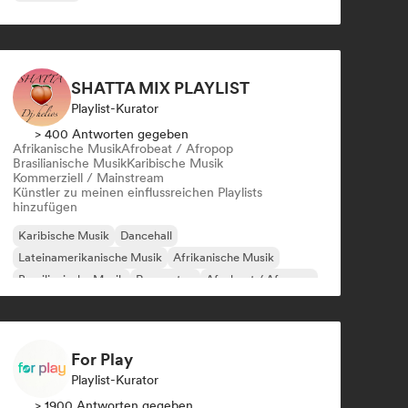
SHATTA MIX PLAYLIST
Playlist-Kurator
> 400 Antworten gegeben
Afrikanische Musik
Afrobeat / Afropop
Brasilianische Musik
Karibische Musik
Kommerziell / Mainstream
Künstler zu meinen einflussreichen Playlists
hinzufügen
Karibische Musik
Dancehall
Lateinamerikanische Musik
Afrikanische Musik
Brasilianische Musik
Reggaeton
Afrobeat / Afropop
Kommerziell / Mainstream
For Play
Playlist-Kurator
> 1900 Antworten gegeben