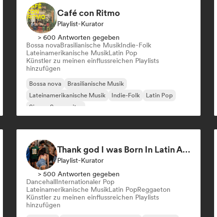
Café con Ritmo
Playlist-Kurator
> 600 Antworten gegeben
Bossa nova
Brasilianische Musik
Indie-Folk
Lateinamerikanische Musik
Latin Pop
Künstler zu meinen einflussreichen Playlists
hinzufügen
Bossa nova
Brasilianische Musik
Lateinamerikanische Musik
Indie-Folk
Latin Pop
Singer-Songwriter
Thank god I was Born In Latin America
Playlist-Kurator
> 500 Antworten gegeben
Dancehall
Internationaler Pop
Lateinamerikanische Musik
Latin Pop
Reggaeton
Künstler zu meinen einflussreichen Playlists
hinzufügen