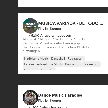
MÚSICA VARIADA - DE TODO UN POCO
Playlist-Kurator
> 5200 Antworten gegeben
Afrobeat / Afropop
Afro House / Amapiano
Karibische Musik
Dancehall
Dance pop
Künstler zu meinen einflussreichen Playlists
hinzufügen
Karibische Musik
Dancehall
Reggaeton
Lateinamerikanische Musik
Dance pop
Dream Pop
Indie-Pop
Latin Pop
Dance Music Paradise
Playlist-Kurator
> 1200 Antworten gegeben