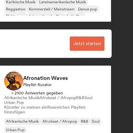
Karibische Musik
Lateinamerikanische Musik
Reggaeton
Kommerziell / Mainstream
Dance pop
Elektropop
Internationaler Pop
Latin Pop
Jetzt starten
Afronation Waves
Playlist-Kurator
> 2100 Antworten gegeben
Afrikanische Musik
Afrobeat / Afropop
R&B
Soul
Urban Pop
Künstler zu meinen einflussreichen Playlists
hinzufügen
Afrikanische Musik
Afrobeat / Afropop
R&B
Soul
Urban Pop