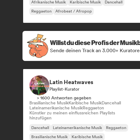
Afrikanische Musik
Karibische Musik
Dancehall
Reggaeton
Afrobeat / Afropop
Willst du diese Profis der Musi
Sende deinen Track an 3.000+ Kuratore
Latin Heatwaves
Playlist-Kurator
> 1600 Antworten gegeben
Brasilianische Musik
Karibische Musik
Dancehall
Lateinamerikanische Musik
Reggaeton
Künstler zu meinen einflussreichen Playlists
hinzufügen
Dancehall
Lateinamerikanische Musik
Reggaeton
Brasilianische Musik
Karibische Musik