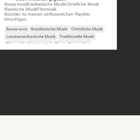
Bossa nova
Brasilianische Musik
Christliche Musik
Klassische Musik
Filmmusik
Künstler zu meinen einflussreichen Playlists
hinzufügen
Bossa nova
Brasilianische Musik
Christliche Musik
Lateinamerikanische Musik
Traditionelle Musik
Filmmusik
Instrumental
Singer-Songwriter