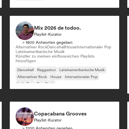
Mix 2026 de todoo.
Playlist-Kurator
> 1800 Antworten gegeben
Alternativer Rock
Dancehall
House
Internationaler Pop
Lateinamerikanische Musik
Künstler zu meinen einflussreichen Playlists
hinzufügen
Dancehall
Reggaeton
Lateinamerikanische Musik
Alternativer Rock
House
Internationaler Pop
Latin Pop
Pop-Rock
Copacabana Grooves
Playlist-Kurator
> 1200 Antworten gegeben