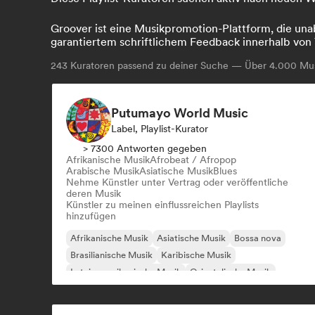
Groover ist eine Musikpromotion-Plattform, die unab
garantiertem schriftlichem Feedback innerhalb von 
243
Kuratoren passend zu deiner Suche — Über 4.000 Musi
Putumayo World Music
Label, Playlist-Kurator
> 7300 Antworten gegeben
Afrikanische Musik
Afrobeat / Afropop
Arabische Musik
Asiatische Musik
Blues
Nehme Künstler unter Vertrag oder veröffentliche
deren Musik
Künstler zu meinen einflussreichen Playlists
hinzufügen
Afrikanische Musik
Asiatische Musik
Bossa nova
Brasilianische Musik
Karibische Musik
Lateinamerikanische Musik
Orientalische Musik
Arabische Musik