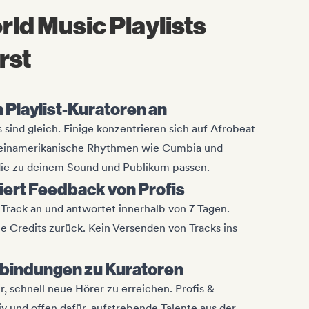
rld Music Playlists
rst
n Playlist-Kuratoren an
s sind gleich. Einige konzentrieren sich auf Afrobeat
ateinamerikanische Rhythmen wie Cumbia und
die zu deinem Sound und Publikum passen.
ert Feedback von Profis
 Track an und antwortet innerhalb von 7 Tagen.
 Credits zurück. Kein Versenden von Tracks ins
rbindungen zu Kuratoren
ir, schnell neue Hörer zu erreichen. Profis &
iv und offen dafür, aufstrebende Talente aus der