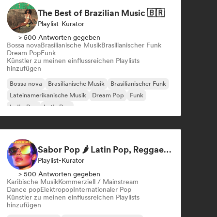
The Best of Brazilian Music 🇧🇷
Playlist-Kurator
> 500 Antworten gegeben
Bossa nova
Brasilianische Musik
Brasilianischer Funk
Dream Pop
Funk
Künstler zu meinen einflussreichen Playlists
hinzufügen
Bossa nova
Brasilianische Musik
Brasilianischer Funk
Lateinamerikanische Musik
Dream Pop
Funk
Indie-Pop
Latin Pop
Sabor Pop 🌶️ Latin Pop, Reggaeton & Latin Club Hits
Playlist-Kurator
> 500 Antworten gegeben
Karibische Musik
Kommerziell / Mainstream
Dance pop
Elektropop
Internationaler Pop
Künstler zu meinen einflussreichen Playlists
hinzufügen