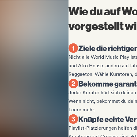
Wie du auf Wo
vorgestellt wi
Ziele die richtige
Nicht alle World Music Playlist
und Afro House, andere auf l
Reggaeton. Wähle Kuratoren, 
Bekomme garanti
Jeder Kurator hört sich deinen
Wenn nicht, bekommst du deine
Leere mehr.
Knüpfe echte Ve
Playlist-Platzierungen helfen d
Kuratoren auf Groover sind akt