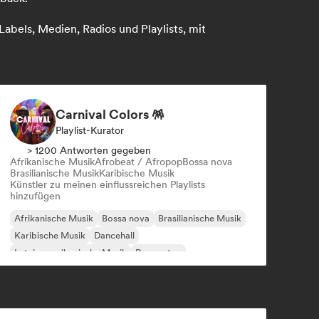
abels, Medien, Radios und Playlists, mit
Carnival Colors 🪅
Playlist-Kurator
> 1200 Antworten gegeben
Afrikanische Musik
Afrobeat / Afropop
Bossa nova
Brasilianische Musik
Karibische Musik
Künstler zu meinen einflussreichen Playlists
hinzufügen
Afrikanische Musik
Bossa nova
Brasilianische Musik
Karibische Musik
Dancehall
Lateinamerikanische Musik
Reggaeton
Afrobeat / Afropop