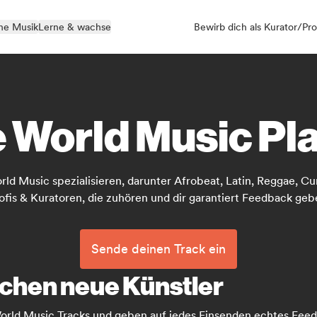
ne Musik
Lerne & wachse
Bewirb dich als Kurator/Pro
 World Music Pla
orld Music spezialisieren, darunter Afrobeat, Latin, Reggae, 
ofis & Kuratoren, die zuhören und dir garantiert Feedback geb
Sende deinen Track ein
uchen neue Künstler
World Music Tracks und geben auf jedes Einsenden echtes Fee