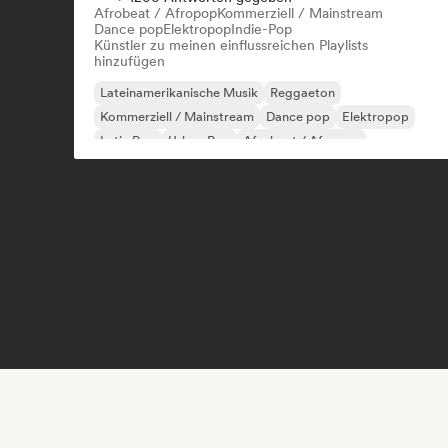
Afrobeat / Afropop
Kommerziell / Mainstream
Dance pop
Elektropop
Indie-Pop
Künstler zu meinen einflussreichen Playlists
hinzufügen
Lateinamerikanische Musik
Reggaeton
Kommerziell / Mainstream
Dance pop
Elektropop
Latin Pop
Urban Pop
Afrobeat / Afropop