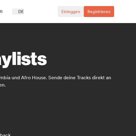
fi
DE
Einloggen
Registrieren
ylists
Cumbia und Afro House. Sende deine Tracks direkt an
en.
dback.