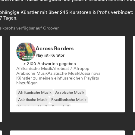
hängige Künstler mit über 243 Kuratoren & Profis verbindet: L
7 Tagen.
kprofis verfügbar auf
Groover
Across Borders
Playlist-Kurator
> 2100 Antworten gegeben
Afrikanische Musik
Afrobeat / Afropop
Arabische Musik
Asiatische Musik
Bossa nova
Künstler zu meinen einflussreichen Playlists
hinzufügen
Afrikanische Musik
Arabische Musik
Asiatische Musik
Brasilianische Musik
Karibische Musik
Dancehall
Lateinamerikanische Musik
Orientalische Musik