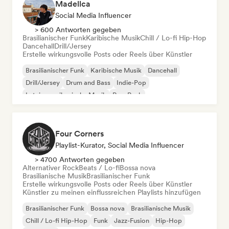
Madellca
Social Media Influencer
> 600 Antworten gegeben
Brasilianischer Funk
Karibische Musik
Chill / Lo-fi Hip-Hop
Dancehall
Drill/Jersey
Erstelle wirkungsvolle Posts oder Reels über Künstler
Brasilianischer Funk
Karibische Musik
Dancehall
Drill/Jersey
Drum and Bass
Indie-Pop
Lateinamerikanische Musik
Pop-Punk
Four Corners
Playlist-Kurator, Social Media Influencer
> 4700 Antworten gegeben
Alternativer Rock
Beats / Lo-fi
Bossa nova
Brasilianische Musik
Brasilianischer Funk
Erstelle wirkungsvolle Posts oder Reels über Künstler
Künstler zu meinen einflussreichen Playlists hinzufügen
Brasilianischer Funk
Bossa nova
Brasilianische Musik
Chill / Lo-fi Hip-Hop
Funk
Jazz-Fusion
Hip-Hop