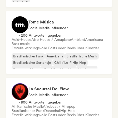
Indie-Folk
Tome Música
Social Media Influencer
> 200 Antworten gegeben
Acid-House
Afro House / Amapiano
Ambient
Americana
Bass music
Erstelle wirkungsvolle Posts oder Reels über Künstler
Brasilianischer Funk
Americana
Brasilianische Musik
Brasilianischer Sertanejo
Chill / Lo-fi Hip-Hop
Klassische Musik
Cloud Rap / Hip Hop
Electronica
La Sucursal Del Flow
Social Media Influencer
> 800 Antworten gegeben
Afrikanische Musik
Afrobeat / Afropop
Brasilianischer Funk
Dancehall
Hip-Hop
Erstelle wirkungsvolle Posts oder Reels über Künstler