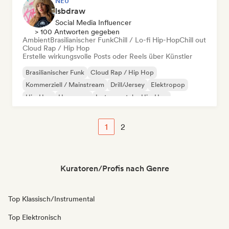
NEU
lsbdraw
Social Media Influencer
> 100 Antworten gegeben
Ambient
Brasilianischer Funk
Chill / Lo-fi Hip-Hop
Chill out
Cloud Rap / Hip Hop
Erstelle wirkungsvolle Posts oder Reels über Künstler
Brasilianischer Funk
Cloud Rap / Hip Hop
Kommerziell / Mainstream
Drill/Jersey
Elektropop
Hip-Hop
Hyperpop
Instrumentaler Hip-Hop
1
2
Kuratoren/Profis nach Genre
Top Klassisch/Instrumental
Top Elektronisch