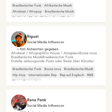
Brasilianischer Funk
Afrikanische Musik
Afrobeat / Afropop
Brasilianische Musik
Karibische Musik
Elektro-Jazz / Nu Jazz
Experimenteller Jazz
Funk
Riguel
Social Media Influencer
> 100 Antworten gegeben
Afrobeat / Afropop
Afro House / Amapiano
Bossa nova
Brasilianische Musik
Brasilianischer Funk
Erstelle wirkungsvolle Posts oder Reels über Künstler
Brasilianischer Funk
Bossa nova
Brasilianische Musik
Hip-Hop
Internationaler Rap
Rap auf Englisch
R&B
Singer-Songwriter
Rana Fonk
Social Media Influencer