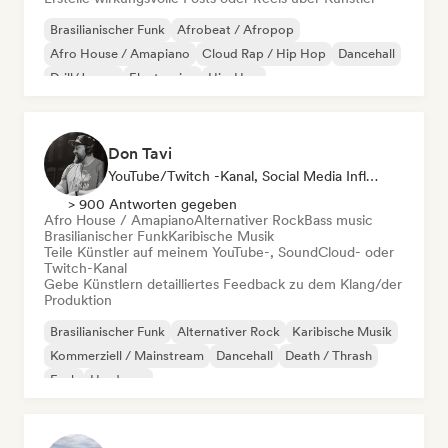
Brasilianischer Funk
Afrobeat / Afropop
Afro House / Amapiano
Cloud Rap / Hip Hop
Dancehall
Drill/Jersey
Electronica
Hip-Hop
Don Tavi
YouTube/Twitch -Kanal, Social Media Influencer
> 900 Antworten gegeben
Afro House / Amapiano
Alternativer Rock
Bass music
Brasilianischer Funk
Karibische Musik
Teile Künstler auf meinem YouTube-, SoundCloud- oder
Twitch-Kanal
Gebe Künstlern detailliertes Feedback zu dem Klang/der
Produktion
Brasilianischer Funk
Alternativer Rock
Karibische Musik
Kommerziell / Mainstream
Dancehall
Death / Thrash
Funk
Hardcore