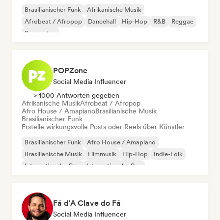
Brasilianischer Funk
Afrikanische Musik
Afrobeat / Afropop
Dancehall
Hip-Hop
R&B
Reggae
Reggaeton
POPZone
Social Media Influencer
> 1000 Antworten gegeben
Afrikanische Musik
Afrobeat / Afropop
Afro House / Amapiano
Brasilianische Musik
Brasilianischer Funk
Erstelle wirkungsvolle Posts oder Reels über Künstler
Brasilianischer Funk
Afro House / Amapiano
Brasilianische Musik
Filmmusik
Hip-Hop
Indie-Folk
Internationaler Pop
Internationaler Rap
Fá d'A Clave do Fá
Social Media Influencer