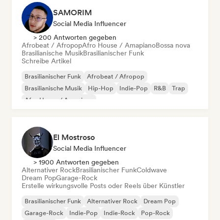
SAMORIM
Social Media Influencer
> 200 Antworten gegeben
Afrobeat / Afropop
Afro House / Amapiano
Bossa nova
Brasilianische Musik
Brasilianischer Funk
Schreibe Artikel
Brasilianischer Funk
Afrobeat / Afropop
Brasilianische Musik
Hip-Hop
Indie-Pop
R&B
Trap
Afro House / Amapiano
El Mostroso
Social Media Influencer
> 1900 Antworten gegeben
Alternativer Rock
Brasilianischer Funk
Coldwave
Dream Pop
Garage-Rock
Erstelle wirkungsvolle Posts oder Reels über Künstler
Brasilianischer Funk
Alternativer Rock
Dream Pop
Garage-Rock
Indie-Pop
Indie-Rock
Pop-Rock