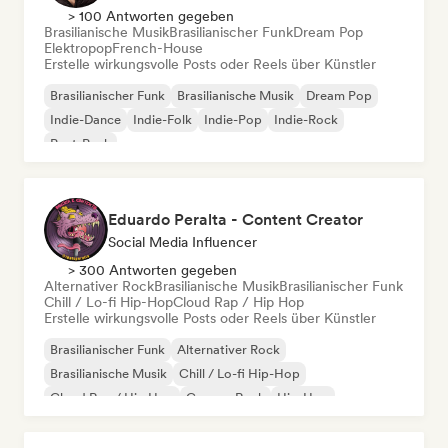
> 100 Antworten gegeben
Brasilianische Musik
Brasilianischer Funk
Dream Pop
Elektropop
French-House
Erstelle wirkungsvolle Posts oder Reels über Künstler
Brasilianischer Funk
Brasilianische Musik
Dream Pop
Indie-Dance
Indie-Folk
Indie-Pop
Indie-Rock
Post-Punk
Eduardo Peralta - Content Creator
Social Media Influencer
> 300 Antworten gegeben
Alternativer Rock
Brasilianische Musik
Brasilianischer Funk
Chill / Lo-fi Hip-Hop
Cloud Rap / Hip Hop
Erstelle wirkungsvolle Posts oder Reels über Künstler
Brasilianischer Funk
Alternativer Rock
Brasilianische Musik
Chill / Lo-fi Hip-Hop
Cloud Rap / Hip Hop
Garage-Rock
Hip-Hop
Rap auf Englisch