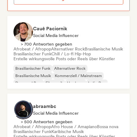
Cauê Paciornik
Social Media Influencer
> 700 Antworten gegeben
Afrobeat / Afropop
Alternativer Rock
Brasilianische Musik
Brasilianischer Funk
Chill / Lo-fi Hip-Hop
Erstelle wirkungsvolle Posts oder Reels über Künstler
Brasilianischer Funk
Alternativer Rock
Brasilianische Musik
Kommerziell / Mainstream
Drum and Bass
Filmmusik
Hardcore
Indie-Pop
abraambc
Social Media Influencer
> 500 Antworten gegeben
Afrobeat / Afropop
Afro House / Amapiano
Bossa nova
Brasilianischer Funk
Karibische Musik
Erstelle wirkungsvolle Posts oder Reels über Künstler