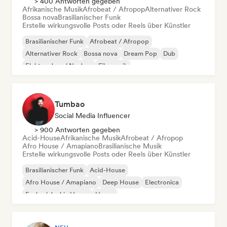
> 400 Antworten gegeben
Afrikanische Musik
Afrobeat / Afropop
Alternativer Rock
Bossa nova
Brasilianischer Funk
Erstelle wirkungsvolle Posts oder Reels über Künstler
Brasilianischer Funk
Afrobeat / Afropop
Alternativer Rock
Bossa nova
Dream Pop
Dub
Elektro-Jazz / Nu Jazz
Filmmusik
Tumbao
Social Media Influencer
> 900 Antworten gegeben
Acid-House
Afrikanische Musik
Afrobeat / Afropop
Afro House / Amapiano
Brasilianische Musik
Erstelle wirkungsvolle Posts oder Reels über Künstler
Brasilianischer Funk
Acid-House
Afro House / Amapiano
Deep House
Electronica
Funky / Jackin House
House
Melodic & Progressive House