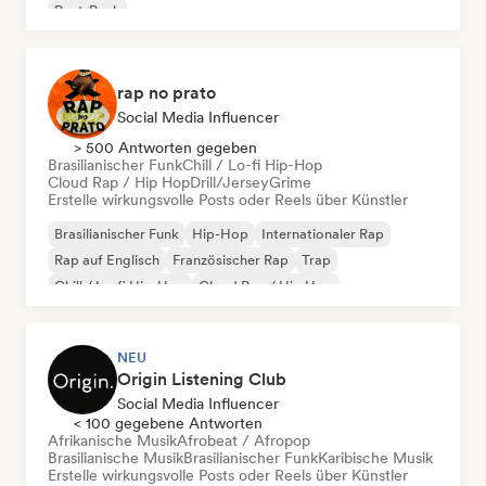
Post-Punk
rap no prato
Social Media Influencer
> 500 Antworten gegeben
Brasilianischer Funk
Chill / Lo-fi Hip-Hop
Cloud Rap / Hip Hop
Drill/Jersey
Grime
Erstelle wirkungsvolle Posts oder Reels über Künstler
Brasilianischer Funk
Hip-Hop
Internationaler Rap
Rap auf Englisch
Französischer Rap
Trap
Chill / Lo-fi Hip-Hop
Cloud Rap / Hip Hop
NEU
Origin Listening Club
Social Media Influencer
< 100 gegebene Antworten
Afrikanische Musik
Afrobeat / Afropop
Brasilianische Musik
Brasilianischer Funk
Karibische Musik
Erstelle wirkungsvolle Posts oder Reels über Künstler