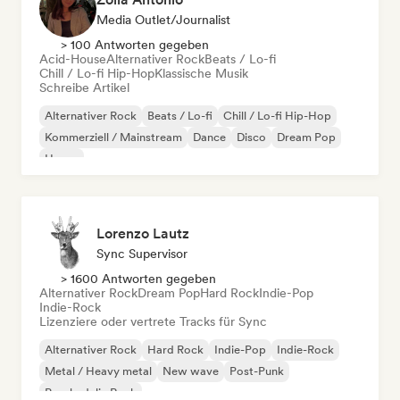
Media Outlet/Journalist
> 100 Antworten gegeben
Acid-House
Alternativer Rock
Beats / Lo-fi
Chill / Lo-fi Hip-Hop
Klassische Musik
Schreibe Artikel
Alternativer Rock
Beats / Lo-fi
Chill / Lo-fi Hip-Hop
Kommerziell / Mainstream
Dance
Disco
Dream Pop
House
Lorenzo Lautz
Sync Supervisor
> 1600 Antworten gegeben
Alternativer Rock
Dream Pop
Hard Rock
Indie-Pop
Indie-Rock
Lizenziere oder vertrete Tracks für Sync
Alternativer Rock
Hard Rock
Indie-Pop
Indie-Rock
Metal / Heavy metal
New wave
Post-Punk
Psychedelic Rock