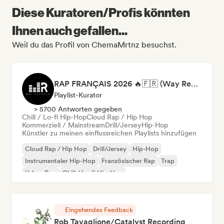
Diese Kuratoren/Profis könnten
Ihnen auch gefallen...
Weil du das Profil von ChemaMrtnz besuchst.
RAP FRANÇAIS 2026 🔥🇫🇷 (Way Records)
Playlist-Kurator
> 5700 Antworten gegeben
Chill / Lo-fi Hip-Hop
Cloud Rap / Hip Hop
Kommerziell / Mainstream
Drill/Jersey
Hip-Hop
Künstler zu meinen einflussreichen Playlists hinzufügen
Cloud Rap / Hip Hop
Drill/Jersey
Hip-Hop
Instrumentaler Hip-Hop
Französischer Rap
Trap
Urban Pop
Chill / Lo-fi Hip-Hop
Eingehendes Feedback
Rob Tavaglione/Catalyst Recording