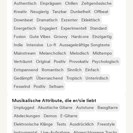
Authentisch
Einprägsam
Chillen
Zeitgenössische
Kreativ
Neugierig
Tanzbar
Dunkelheit
Offbeat
Downbeat
Dramatisch
Exzenter
Eklektisch
Energetisch
Engagiert
Experimentell
Standard
Fusion
Gute Vibes
Groovy
Hardcore
Einzigartig
Indie
Intensive
Lo-fi
Aussagekräftige Songtexte
Mainstream
Melancholisch
Melodisch
Midtempo
Verträumt
Original
Positiv
Provokativ
Psychologisch
Entspannend
Romantisch
Sinnlich
Einfach
Gedämpft
Überraschend
Tropisch
Unterirdisch
Fesselnd
Positiv
Seltsam
Musikalische Attribute, die er/sie liebt
Unplugged
Akustische Gitarre
Autotune
Bassgitarre
Abdeckungen
Demos
E-Gitarre
Elektronische Klänge
Tests
Ausdrücklich
Freestyle
Instrumental
Live-Aufnahme
Abgeschlossene Tracks