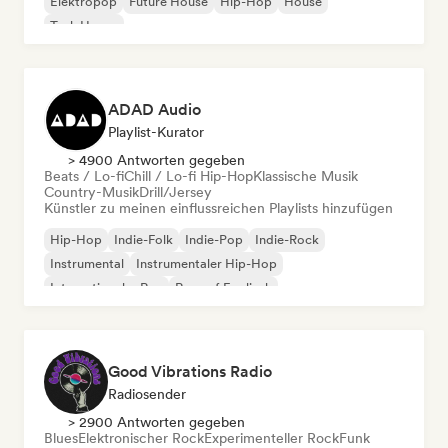
Elektropop
Future House
Hip-Hop
House
Tech House
ADAD Audio
Playlist-Kurator
> 4900 Antworten gegeben
Beats / Lo-fi
Chill / Lo-fi Hip-Hop
Klassische Musik
Country-Musik
Drill/Jersey
Künstler zu meinen einflussreichen Playlists hinzufügen
Hip-Hop
Indie-Folk
Indie-Pop
Indie-Rock
Instrumental
Instrumentaler Hip-Hop
Internationaler Rap
Rap auf Englisch
Good Vibrations Radio
Radiosender
> 2900 Antworten gegeben
Blues
Elektronischer Rock
Experimenteller Rock
Funk