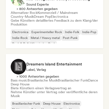
Sound Experte
> 800 Antworten gegeben
Alternativer Rock
Kommerziell / Mainstream
Country-Musik
Dream Pop
Electronica
Gebe Künstlern detailliertes Feedback zu dem Klang/der
Produktion
Electronica
Experimenteller Rock
Indie-Folk
Indie-Pop
Indie-Rock
Metal / Heavy metal
Post-Punk
Rock & Roll / Klassischer Rock
Dreamers Island Entertainment
Label, Verlag
> 1000 Antworten gegeben
Bass music
Brasilianische Musik
Brasilianischer Funk
Dance
Deep House
Biete Künstlern einen Verlagsvertrag an
Nehme Künstler unter Vertrag oder veröffentliche deren
Musik
Brasilianischer Funk
Deep House
Electronica