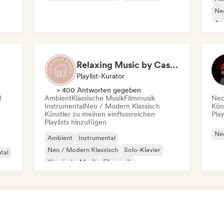
Neo
Am
Relaxing Music by Casa Della Musica
Playlist-Kurator
> 400 Antworten gegeben
l
Ambient
Klassische Musik
Filmmusik
Neo
Instrumental
Neo / Modern Klassisch
Kün
Künstler zu meinen einflussreichen
Play
Playlists hinzufügen
Neo
Ambient
Instrumental
Neo / Modern Klassisch
Solo-Klavier
tal
Klassische Musik
Filmmusik