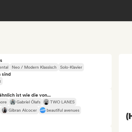
s
ental
Neo / Modern Klassisch
Solo-Klavier
n sind
k
nlich ist wie die von...
sore
Gabríel Ólafs
TWO LANES
Gibran Alcocer
beautiful avenues
(