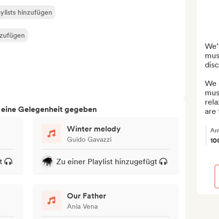
ylists hinzufügen
nzufügen
We’
musi
disc
We 
musi
rela
h eine Gelegenheit gegeben
are 
Winter melody
An
Guido Gavazzi
10
t
Zu einer Playlist hinzugefügt
Our Father
Ania Vena