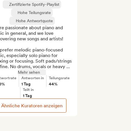
Zertifizierte Spotify-Playlist
Hohe Teilungsrate
Hohe Antwortquote
re passionate about piano and 
c in general, and we love 
overing new songs and artists!

prefer melodic piano-focused 
c, especially solo piano for 
xing or focusing. Soft pads/strings 
fine. No drums, vocals or heavy ...
Mehr sehen
twortrate
Antworten in
Teilungsrate
0%
1 Tag
44%
Teilt in
1 Tag
Ähnliche Kuratoren anzeigen