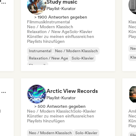
MNOMUSIC - SOFT PIANO and NEO-CLASSICAL
Study music
Playlist-Kurator
> 1900 Antworten gegeben
Filmmusik
Instrumental
Kla
Neo / Modern Klassisch
Neo
Relaxation / New Age
Solo-Klavier
Kün
Künstler zu meinen einflussreichen
Play
Playlists hinzufügen
Neo
Instrumental
Neo / Modern Klassisch
Kla
Relaxation / New Age
Solo-Klavier
Filmmusik
Classical Piano Music For Deep Sleep
Arctic View Records
Playlist-Kurator
> 500 Antworten gegeben
l
Neo / Modern Klassisch
Solo-Klavier
Amb
Künstler zu meinen einflussreichen
Neo
Playlists hinzufügen
Kün
Play
Neo / Modern Klassisch
Solo-Klavier
Fil