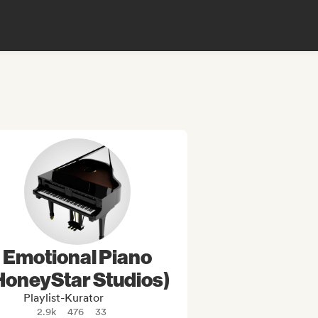
Emotional Piano
HoneyStar Studios)
Playlist-Kurator
2.9k
476
33