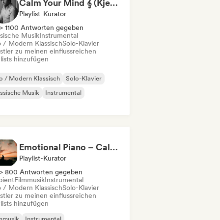
Calm Your Mind 𝄞 (Kjell Sønksen)
Playlist-Kurator
> 1100 Antworten gegeben
ssische Musik
Instrumental
 / Modern Klassisch
Solo-Klavier
stler zu meinen einflussreichen
lists hinzufügen
 / Modern Klassisch
Solo-Klavier
ssische Musik
Instrumental
Emotional Piano – Calm Melodies for Focus, Read & Study
Playlist-Kurator
> 800 Antworten gegeben
ient
Filmmusik
Instrumental
 / Modern Klassisch
Solo-Klavier
stler zu meinen einflussreichen
lists hinzufügen
mmusik
Instrumental