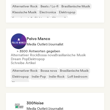
Alternativer Rock
Beats / Lo-fi
Brasilianische Musik
Klassische Musik
Electronica
Elektropop
Experimentelle Elektronik
Filmmusik
Polvo Manco
Media Outlet/Journalist
> 3500 Antworten gegeben
Alternativer Rock
Bossa nova
Brasilianische Musik
Dream Pop
Elektropop
Schreibe Artikel
Alternativer Rock
Bossa nova
Brasilianische Musik
Elektropop
Indie-Pop
Indie-Rock
Lofi bedroom
New wave
300Noise
Media Outlet/Journalist