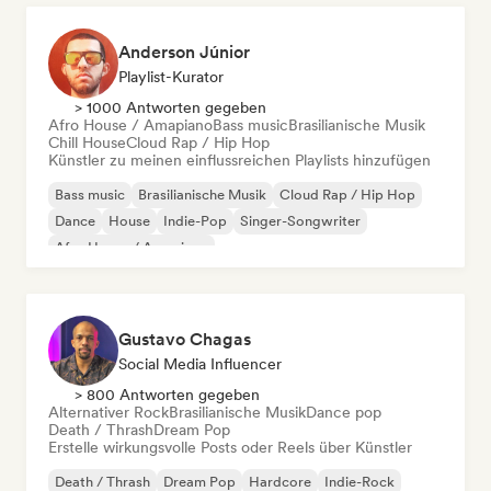
Anderson Júnior
Playlist-Kurator
> 1000 Antworten gegeben
Afro House / Amapiano
Bass music
Brasilianische Musik
Chill House
Cloud Rap / Hip Hop
Künstler zu meinen einflussreichen Playlists hinzufügen
Bass music
Brasilianische Musik
Cloud Rap / Hip Hop
Dance
House
Indie-Pop
Singer-Songwriter
Afro House / Amapiano
Gustavo Chagas
Social Media Influencer
> 800 Antworten gegeben
Alternativer Rock
Brasilianische Musik
Dance pop
Death / Thrash
Dream Pop
Erstelle wirkungsvolle Posts oder Reels über Künstler
Death / Thrash
Dream Pop
Hardcore
Indie-Rock