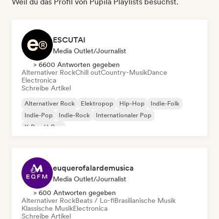
Weil du das Profil von Pupila Playlists besuchst.
ESCUTAI
Media Outlet/Journalist
> 6600 Antworten gegeben
Alternativer Rock
Chill out
Country-Musik
Dance
Electronica
Schreibe Artikel
Alternativer Rock
Elektropop
Hip-Hop
Indie-Folk
Indie-Pop
Indie-Rock
Internationaler Pop
K-Pop/J-Pop
euquerofalardemusica
Media Outlet/Journalist
> 600 Antworten gegeben
Alternativer Rock
Beats / Lo-fi
Brasilianische Musik
Klassische Musik
Electronica
Schreibe Artikel