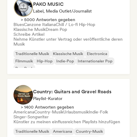
PAKO MUSIC
Label, Media Outlet/Journalist
> 5000 Antworten gegeben
Blues
Canzone Italiana
Chill / Lo-fi Hip-Hop
Klassische Musik
Dream Pop
Schreibe Artikel
Nehme Künstler unter Vertrag oder veröffentliche deren
Musik
Traditionelle Musik
Klassische Musik
Electronica
Filmmusik
Hip-Hop
Indie-Pop
Internationaler Pop
Pop-Rock
Country: Guitars and Gravel Roads
Playlist-Kurator
> 1400 Antworten gegeben
Americana
Country-Musik
Urlaubsmusik
Indie-Folk
Singer-Songwriter
Künstler zu meinen einflussreichen Playlists hinzufügen
Traditionelle Musik
Americana
Country-Musik