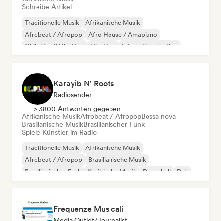
Schreibe Artikel
Traditionelle Musik
Afrikanische Musik
Afrobeat / Afropop
Afro House / Amapiano
Chill / Lo-fi Hip-Hop
Hip-Hop
Internationaler Rap
Rap auf Englisch
Karayib N' Roots
Radiosender
> 3800 Antworten gegeben
Afrikanische Musik
Afrobeat / Afropop
Bossa nova
Brasilianische Musik
Brasilianischer Funk
Spiele Künstler im Radio
Traditionelle Musik
Afrikanische Musik
Afrobeat / Afropop
Brasilianische Musik
Brasilianischer Funk
Karibische Musik
Dancehall
Dub
Frequenze Musicali
Media Outlet/Journalist