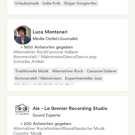
Urlaubsmusik
Indie-Folk
Singer-Songwriter
Luca Montanari
Media Outlet/Journalist
> 1600 Antworten gegeben
Alternativer Rock
Canzone Italiana
Kommerziell / Mainstream
Dance
Dance pop
Schreibe Artikel
Traditionelle Musik
Alternativer Rock
Canzone Italiana
Kommerziell / Mainstream
Experimenteller Jazz
Hip-Hop
Indie-Folk
Indie-Pop
Ale - Le Grenier Recording Studio
Sound Experte
> 200 Antworten gegeben
Alternativer Rock
Ambient
Blues
Klassische Musik
Country-Musik