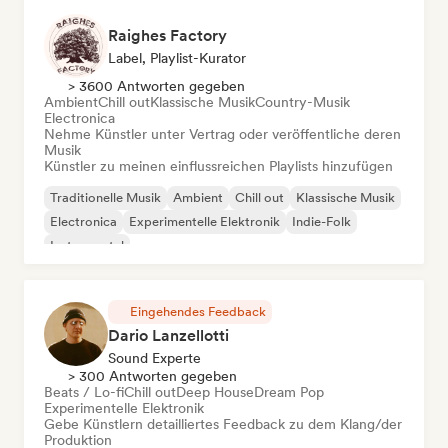
Raighes Factory
Label, Playlist-Kurator
> 3600 Antworten gegeben
Ambient
Chill out
Klassische Musik
Country-Musik
Electronica
Nehme Künstler unter Vertrag oder veröffentliche deren
Musik
Künstler zu meinen einflussreichen Playlists hinzufügen
Traditionelle Musik
Ambient
Chill out
Klassische Musik
Electronica
Experimentelle Elektronik
Indie-Folk
Instrumental
Eingehendes Feedback
Dario Lanzellotti
Sound Experte
> 300 Antworten gegeben
Beats / Lo-fi
Chill out
Deep House
Dream Pop
Experimentelle Elektronik
Gebe Künstlern detailliertes Feedback zu dem Klang/der
Produktion