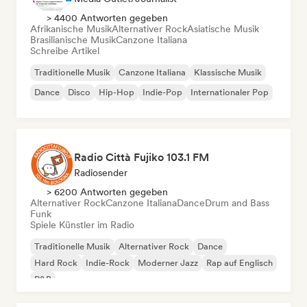
> 4400 Antworten gegeben
Afrikanische Musik
Alternativer Rock
Asiatische Musik
Brasilianische Musik
Canzone Italiana
Schreibe Artikel
Traditionelle Musik
Canzone Italiana
Klassische Musik
Dance
Disco
Hip-Hop
Indie-Pop
Internationaler Pop
Radio Città Fujiko 103.1 FM
Radiosender
> 6200 Antworten gegeben
Alternativer Rock
Canzone Italiana
Dance
Drum and Bass
Funk
Spiele Künstler im Radio
Traditionelle Musik
Alternativer Rock
Dance
Hard Rock
Indie-Rock
Moderner Jazz
Rap auf Englisch
R&B