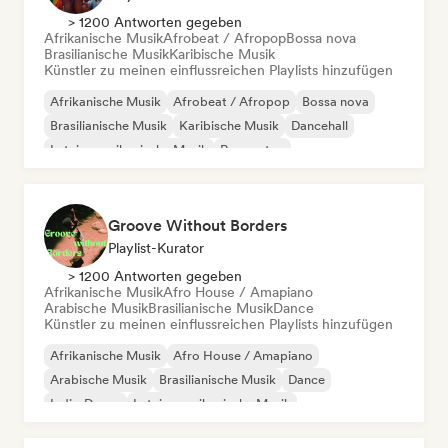
> 1200 Antworten gegeben
Afrikanische Musik
Afrobeat / Afropop
Bossa nova
Brasilianische Musik
Karibische Musik
Künstler zu meinen einflussreichen Playlists hinzufügen
Afrikanische Musik
Afrobeat / Afropop
Bossa nova
Brasilianische Musik
Karibische Musik
Dancehall
Lateinamerikanische Musik
Reggaeton
Groove Without Borders
Playlist-Kurator
> 1200 Antworten gegeben
Afrikanische Musik
Afro House / Amapiano
Arabische Musik
Brasilianische Musik
Dance
Künstler zu meinen einflussreichen Playlists hinzufügen
Afrikanische Musik
Afro House / Amapiano
Arabische Musik
Brasilianische Musik
Dance
Indie-Dance
Lateinamerikanische Musik
Orientalische Musik