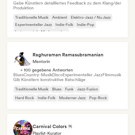
Gebe Künstlern detailliertes Feedback zu dem Klang/der
Produktion
Traditionelle Musik
Ambient
Elektro-Jazz / Nu Jazz
Experimenteller Jazz
Indie-Folk
Indie-Pop
Instrumental
Moderner Jazz
Raghuraman Ramasubramanian
Mentorin
< 100 gegebene Antworten
Blues
Country-Musik
Disco
Experimenteller Jazz
Filmmusik
Gib Künstlern konstruktive Ratschläge
Traditionelle Musik
Blues
Funk
Jazz-Fusion
Hard Rock
Indie-Folk
Moderner Jazz
Pop-Rock
Carnival Colors 🪅
Playlist-Kurator