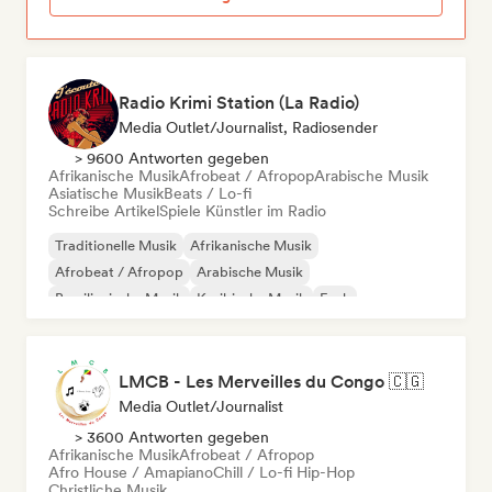
Radio Krimi Station (La Radio)
Media Outlet/Journalist, Radiosender
> 9600 Antworten gegeben
Afrikanische Musik
Afrobeat / Afropop
Arabische Musik
Asiatische Musik
Beats / Lo-fi
Schreibe Artikel
Spiele Künstler im Radio
Traditionelle Musik
Afrikanische Musik
Afrobeat / Afropop
Arabische Musik
Brasilianische Musik
Karibische Musik
Funk
Internationaler Rap
LMCB - Les Merveilles du Congo 🇨🇬
Media Outlet/Journalist
> 3600 Antworten gegeben
Afrikanische Musik
Afrobeat / Afropop
Afro House / Amapiano
Chill / Lo-fi Hip-Hop
Christliche Musik