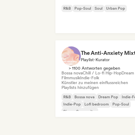
R&B
Pop-Soul
Soul
Urban Pop
Playlist-Kurator
> 1100 Antworten gegeben
Bossa nova
Chill / Lo-fi Hip-Hop
Dream
Filmmusik
Indie-Folk
Künstler zu meinen einflussreichen
Playlists hinzufügen
R&B
Bossa nova
Dream Pop
Indie-F
Indie-Pop
Lofi bedroom
Pop-Soul
Singer-Songwriter