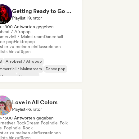
Getting Ready to Go Out 🍒💋
Playlist-Kurator
> 1900 Antworten gegeben
obeat / Afropop
merziell / Mainstream
Dancehall
ce pop
Elektropop
stler zu meinen einflussreichen
lists hinzufügen
B
Afrobeat / Afropop
merziell / Mainstream
Dance pop
ektropop
Hyperpop
ernationaler Pop
Latin Pop
Love in All Colors
Playlist-Kurator
> 1500 Antworten gegeben
ernativer Rock
Dream Pop
Indie-Folk
ie-Pop
Indie-Rock
stler zu meinen einflussreichen
lists hinzufügen