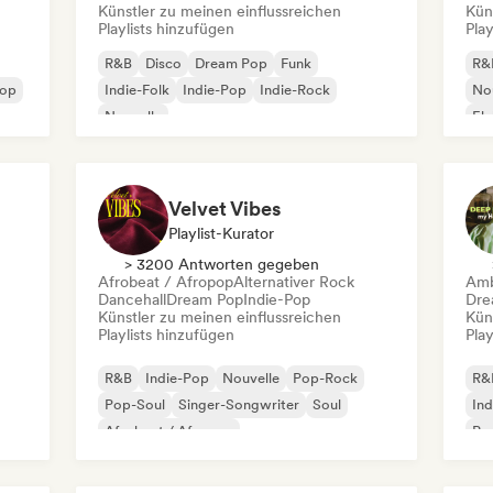
Künstler zu meinen einflussreichen
Kün
Playlists hinzufügen
Play
R&B
Disco
Dream Pop
Funk
R&
Hop
Indie-Folk
Indie-Pop
Indie-Rock
No
Nouvelle
El
Velvet Vibes
Playlist-Kurator
> 3200 Antworten gegeben
Afrobeat / Afropop
Alternativer Rock
Amb
Dancehall
Dream Pop
Indie-Pop
Dre
Künstler zu meinen einflussreichen
Kün
Playlists hinzufügen
Play
R&B
Indie-Pop
Nouvelle
Pop-Rock
R&
Pop-Soul
Singer-Songwriter
Soul
Ind
Afrobeat / Afropop
Po