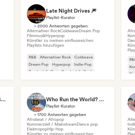
Late Night Drives 🎆
Playlist-Kurator
> 2000 Antworten gegeben
Alternativer Rock
Coldwave
Dream Pop
Afr
Filmmusik
Hyperpop
Kom
Künstler zu meinen einflussreichen
Dan
Playlists hinzufügen
Kün
Play
R&B
Alternativer Rock
Coldwave
R&
Dream Pop
Hyperpop
Indie-Pop
Kom
Psychedelic Pop
Psychedelic Rock
El
Int
All Soul, No Fouls 🔥 Smooth Contemporary R&B & Neo Soul
Who Run the World? Girls! 🔥 Female Empowerment Pop & Girl-Power Anthems
Playlist-Kurator
> 1700 Antworten gegeben
Afrobeat / Afropop
Alt
Kommerziell / Mainstream
Dance pop
Ind
Elektropop
Hip-Hop
Kün
Künstler zu meinen einflussreichen
Play