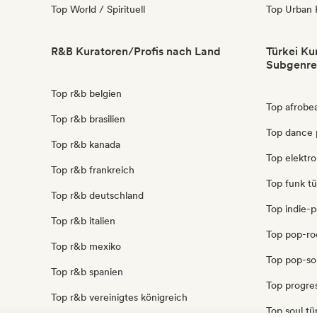
Top World / Spirituell
Top Urban 
R&B Kuratoren/Profis nach Land
Türkei Ku
Subgenre
Top r&b belgien
Top afrobea
Top r&b brasilien
Top dance 
Top r&b kanada
Top elektro
Top r&b frankreich
Top funk tü
Top r&b deutschland
Top indie-p
Top r&b italien
Top pop-ro
Top r&b mexiko
Top pop-sou
Top r&b spanien
Top progres
Top r&b vereinigtes königreich
Top soul tü