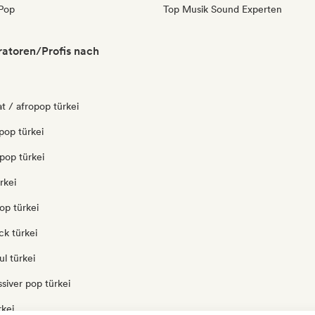
Pop
Top Musik Sound Experten
ratoren/Profis nach
t / afropop türkei
pop türkei
pop türkei
rkei
op türkei
ck türkei
l türkei
siver pop türkei
rkei