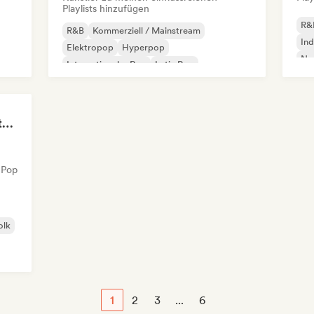
Playlists hinzufügen
R&
R&B
Kommerziell / Mainstream
Ind
Elektropop
Hyperpop
No
Internationaler Pop
Latin Pop
Rap auf Englisch
Französischer Rap
The Anti-Anxiety Mixtape
 Pop
olk
1
2
3
...
6