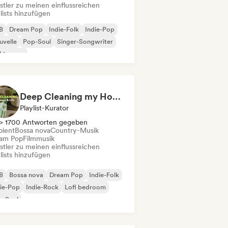
stler zu meinen einflussreichen
lists hinzufügen
B
Dream Pop
Indie-Folk
Indie-Pop
uvelle
Pop-Soul
Singer-Songwriter
ektropop
Deep Cleaning my House and Life 🫧 Bedroom Pop & Indie Pop
Playlist-Kurator
> 1700 Antworten gegeben
ient
Bossa nova
Country-Musik
am Pop
Filmmusik
stler zu meinen einflussreichen
lists hinzufügen
B
Bossa nova
Dream Pop
Indie-Folk
ie-Pop
Indie-Rock
Lofi bedroom
p-Soul