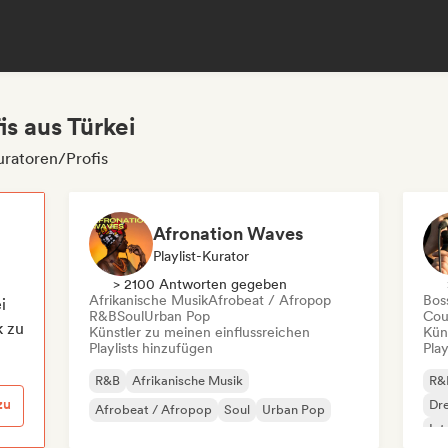
s aus Türkei
uratoren/Profis
Afronation Waves
Playlist-Kurator
> 2100 Antworten gegeben
Afrikanische Musik
Afrobeat / Afropop
Bos
i
R&B
Soul
Urban Pop
Cou
k zu
Künstler zu meinen einflussreichen
Kün
Playlists hinzufügen
Play
R&B
Afrikanische Musik
R&
zu
Dr
Afrobeat / Afropop
Soul
Urban Pop
Int