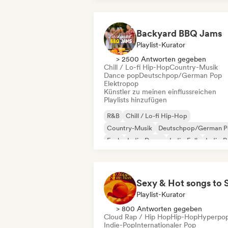
Backyard BBQ Jams
Playlist-Kurator
> 2500 Antworten gegeben
Chill / Lo-fi Hip-Hop
Country-Musik
Dance pop
Deutschpop/German Pop
Elektropop
Künstler zu meinen einflussreichen
Playlists hinzufügen
R&B
Chill / Lo-fi Hip-Hop
Country-Musik
Deutschpop/German 
Funk
Indie-Dance
Indie-Folk
Indie-
Playlist-Kurator
> 800 Antworten gegeben
Cloud Rap / Hip Hop
Hip-Hop
Hyperpo
Indie-Pop
Internationaler Pop