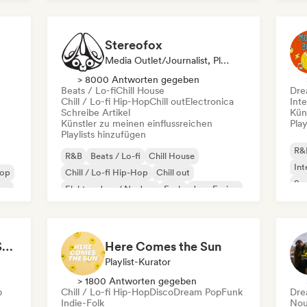
Po
Stereofox
Media Outlet/Journalist, Playlist-Kurator
> 8000 Antworten gegeben
Beats / Lo-fi
Chill House
Dre
Chill / Lo-fi Hip-Hop
Chill out
Electronica
Inte
Schreibe Artikel
Kün
Künstler zu meinen einflussreichen
Play
Playlists hinzufügen
R&
R&B
Beats / Lo-fi
Chill House
Int
Pop
Chill / Lo-fi Hip-Hop
Chill out
So
Pop
Elektro-Jazz / Nu Jazz
Funk
Jazz-Fusion
Sexy & Hot songs to Set the Mood 🥀 🥵
Here Comes the Sun
Playlist-Kurator
> 1800 Antworten gegeben
p
Chill / Lo-fi Hip-Hop
Disco
Dream Pop
Funk
Dre
Indie-Folk
Nou