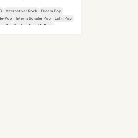
B
Alternativer Rock
Dream Pop
ie-Pop
Internationaler Pop
Latin Pop
uvelle
Sanfter Pop / Ballade