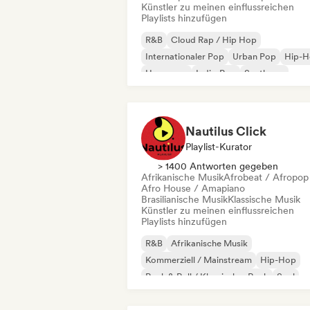
Künstler zu meinen einflussreichen
Playlists hinzufügen
R&B
Cloud Rap / Hip Hop
Internationaler Pop
Urban Pop
Hip-
Hyperpop
Indie-Pop
Synthpop
Nautilus Click
Playlist-Kurator
> 1400 Antworten gegeben
Afrikanische Musik
Afrobeat / Afropop
Afro House / Amapiano
Brasilianische Musik
Klassische Musik
Künstler zu meinen einflussreichen
Playlists hinzufügen
R&B
Afrikanische Musik
Kommerziell / Mainstream
Hip-Hop
Rock & Roll / Klassischer Rock
Soul
Urban Pop
Afrobeat / Afropop