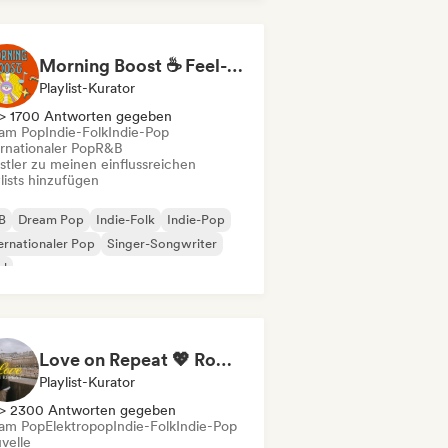
p-Soul
Sanfter Pop / Ballade
Morning Boost ☕ Feel-Good Funk, Soul & Neo-Soul to Wake Up
Playlist-Kurator
> 1700 Antworten gegeben
am Pop
Indie-Folk
Indie-Pop
rnationaler Pop
R&B
stler zu meinen einflussreichen
lists hinzufügen
B
Dream Pop
Indie-Folk
Indie-Pop
ernationaler Pop
Singer-Songwriter
ul
Love on Repeat 💖 Romantic Indie Pop, Neo Soul & Singer-Songwriter
Playlist-Kurator
> 2300 Antworten gegeben
am Pop
Elektropop
Indie-Folk
Indie-Pop
velle