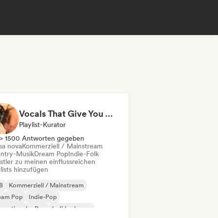
Vocals That Give You Chills
Playlist-Kurator
> 1500 Antworten gegeben
sa nova
Kommerziell / Mainstream
ntry-Musik
Dream Pop
Indie-Folk
stler zu meinen einflussreichen
lists hinzufügen
B
Kommerziell / Mainstream
eam Pop
Indie-Pop
ernationaler Pop
Lofi bedroom