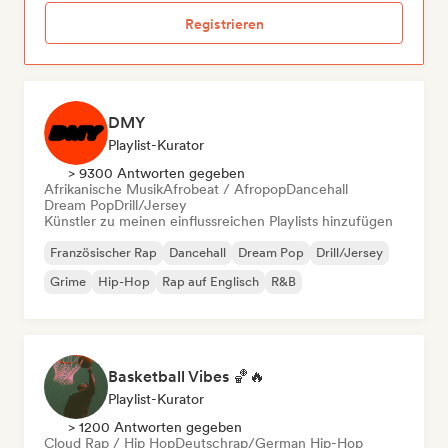
Registrieren
DMY
Playlist-Kurator
> 9300 Antworten gegeben
Afrikanische Musik
Afrobeat / Afropop
Dancehall
Dream Pop
Drill/Jersey
Künstler zu meinen einflussreichen Playlists hinzufügen
Französischer Rap
Dancehall
Dream Pop
Drill/Jersey
Grime
Hip-Hop
Rap auf Englisch
R&B
Basketball Vibes 🏀🔥
Playlist-Kurator
> 1200 Antworten gegeben
Cloud Rap / Hip Hop
Deutschrap/German Hip-Hop