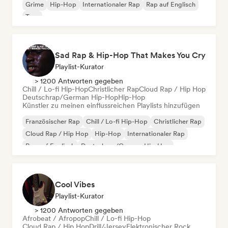
Grime
Hip-Hop
Internationaler Rap
Rap auf Englisch
Trap
Sad Rap & Hip-Hop That Makes You Cry
Playlist-Kurator
> 1200 Antworten gegeben
Chill / Lo-fi Hip-Hop
Christlicher Rap
Cloud Rap / Hip Hop
Deutschrap/German Hip-Hop
Hip-Hop
Künstler zu meinen einflussreichen Playlists hinzufügen
Französischer Rap
Chill / Lo-fi Hip-Hop
Christlicher Rap
Cloud Rap / Hip Hop
Hip-Hop
Internationaler Rap
Rap auf Englisch
Deutschrap/German Hip-Hop
Cool Vibes
Playlist-Kurator
> 1200 Antworten gegeben
Afrobeat / Afropop
Chill / Lo-fi Hip-Hop
Cloud Rap / Hip Hop
Drill/Jersey
Elektronischer Rock