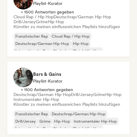
Playlist-Kurator
> 1500 Antworten gegeben
Cloud Rap / Hip Hop
Deutschrap/German Hip-Hop
Drill/Jersey
Grime
Hip-Hop
Künstler zu meinen einflussreichen Playlists hinzufügen
Französischer Rap
Cloud Rap / Hip Hop
Deutschrap/German Hip-Hop
Hip-Hop
Internationaler Rap
Nederhop/Dutch Hip-Hop
Rap auf Englisch
Rap/Trap Italiano
Bars & Gains
Playlist-Kurator
> 1100 Antworten gegeben
Deutschrap/German Hip-Hop
Drill/Jersey
Grime
Hip-Hop
Instrumentaler Hip-Hop
Künstler zu meinen einflussreichen Playlists hinzufügen
Französischer Rap
Deutschrap/German Hip-Hop
Drill/Jersey
Grime
Hip-Hop
Instrumentaler Hip-Hop
Internationaler Rap
Nederhop/Dutch Hip-Hop