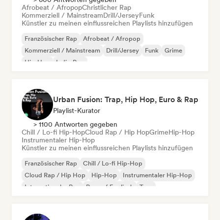
Afrobeat / Afropop
Christlicher Rap
Kommerziell / Mainstream
Drill/Jersey
Funk
Künstler zu meinen einflussreichen Playlists hinzufügen
Französischer Rap
Afrobeat / Afropop
Kommerziell / Mainstream
Drill/Jersey
Funk
Grime
Hip-Hop
Indie-Pop
Urban Fusion: Trap, Hip Hop, Euro & Rap
Playlist-Kurator
> 1100 Antworten gegeben
Chill / Lo-fi Hip-Hop
Cloud Rap / Hip Hop
Grime
Hip-Hop
Instrumentaler Hip-Hop
Künstler zu meinen einflussreichen Playlists hinzufügen
Französischer Rap
Chill / Lo-fi Hip-Hop
Cloud Rap / Hip Hop
Hip-Hop
Instrumentaler Hip-Hop
Internationaler Rap
Rap auf Englisch
Trap