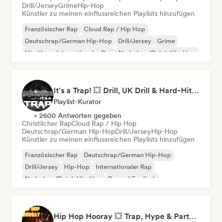
Drill/Jersey
Grime
Hip-Hop
Künstler zu meinen einflussreichen Playlists hinzufügen
Französischer Rap
Cloud Rap / Hip Hop
Deutschrap/German Hip-Hop
Drill/Jersey
Grime
Hip-Hop
Internationaler Rap
Nederhop/Dutch Hip-Hop
It's a Trap! 💥 Drill, UK Drill & Hard-Hitting Trap
Playlist-Kurator
> 2600 Antworten gegeben
Christlicher Rap
Cloud Rap / Hip Hop
Deutschrap/German Hip-Hop
Drill/Jersey
Hip-Hop
Künstler zu meinen einflussreichen Playlists hinzufügen
Französischer Rap
Deutschrap/German Hip-Hop
Drill/Jersey
Hip-Hop
Internationaler Rap
Nederhop/Dutch Hip-Hop
Rap auf Englisch
Rap/Trap Italiano
Hip Hop Hooray 💥 Trap, Hype & Party Rap Bangers