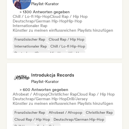
Playlist-Kurator
> 1300 Antworten gegeben
Chill / Lo-fi Hip-Hop
Cloud Rap / Hip Hop
Deutschrap/German Hip-Hop
Hip-Hop
Internationaler Rap
Künstler zu meinen einflussreichen Playlists hinzufügen
Französischer Rap
Cloud Rap / Hip Hop
Internationaler Rap
Chill / Lo-fi Hip-Hop
Deutschrap/German Hip-Hop
Hip-Hop
Nederhop/Dutch Hip-Hop
Rap auf Englisch
Introdukcja Records
Playlist-Kurator
> 600 Antworten gegeben
Afrobeat / Afropop
Christlicher Rap
Cloud Rap / Hip Hop
Deutschrap/German Hip-Hop
Drill/Jersey
Künstler zu meinen einflussreichen Playlists hinzufügen
Französischer Rap
Afrobeat / Afropop
Christlicher Rap
Cloud Rap / Hip Hop
Deutschrap/German Hip-Hop
Drill/Jersey
Funk
Grime