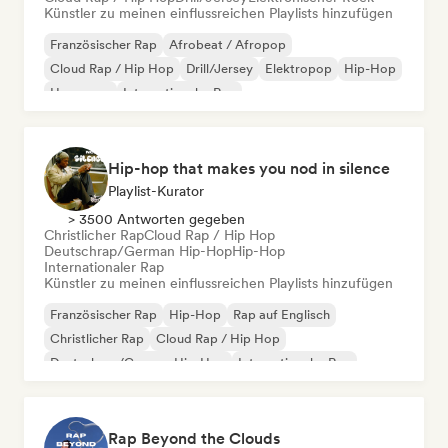
Künstler zu meinen einflussreichen Playlists hinzufügen
Französischer Rap
Afrobeat / Afropop
Cloud Rap / Hip Hop
Drill/Jersey
Elektropop
Hip-Hop
Hyperpop
Internationaler Rap
Hip-hop that makes you nod in silence
Playlist-Kurator
> 3500 Antworten gegeben
Christlicher Rap
Cloud Rap / Hip Hop
Deutschrap/German Hip-Hop
Hip-Hop
Internationaler Rap
Künstler zu meinen einflussreichen Playlists hinzufügen
Französischer Rap
Hip-Hop
Rap auf Englisch
Christlicher Rap
Cloud Rap / Hip Hop
Deutschrap/German Hip-Hop
Internationaler Rap
Nederhop/Dutch Hip-Hop
Rap Beyond the Clouds