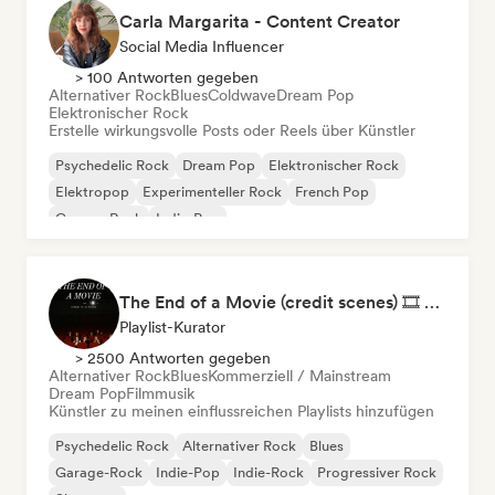
Carla Margarita - Content Creator
Social Media Influencer
> 100 Antworten gegeben
Alternativer Rock
Blues
Coldwave
Dream Pop
Elektronischer Rock
Erstelle wirkungsvolle Posts oder Reels über Künstler
Psychedelic Rock
Dream Pop
Elektronischer Rock
Elektropop
Experimenteller Rock
French Pop
Garage-Rock
Indie-Pop
The End of a Movie (credit scenes) 🎞️ Cinematic Dream Pop & Bedroom Indie
Playlist-Kurator
> 2500 Antworten gegeben
Alternativer Rock
Blues
Kommerziell / Mainstream
Dream Pop
Filmmusik
Künstler zu meinen einflussreichen Playlists hinzufügen
Psychedelic Rock
Alternativer Rock
Blues
Garage-Rock
Indie-Pop
Indie-Rock
Progressiver Rock