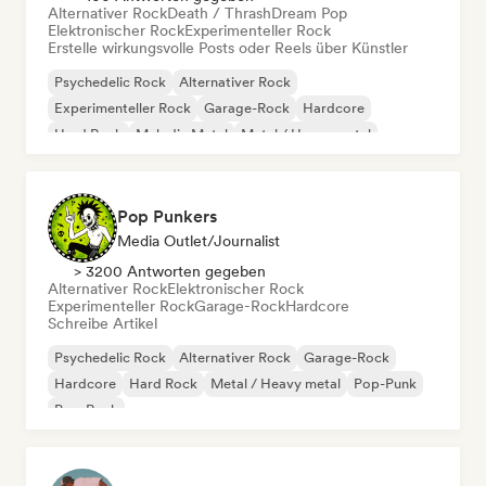
Alternativer Rock
Death / Thrash
Dream Pop
Elektronischer Rock
Experimenteller Rock
Erstelle wirkungsvolle Posts oder Reels über Künstler
Psychedelic Rock
Alternativer Rock
Experimenteller Rock
Garage-Rock
Hardcore
Hard Rock
Melodic Metal
Metal / Heavy metal
Pop Punkers
Media Outlet/Journalist
> 3200 Antworten gegeben
Alternativer Rock
Elektronischer Rock
Experimenteller Rock
Garage-Rock
Hardcore
Schreibe Artikel
Psychedelic Rock
Alternativer Rock
Garage-Rock
Hardcore
Hard Rock
Metal / Heavy metal
Pop-Punk
Pop-Rock