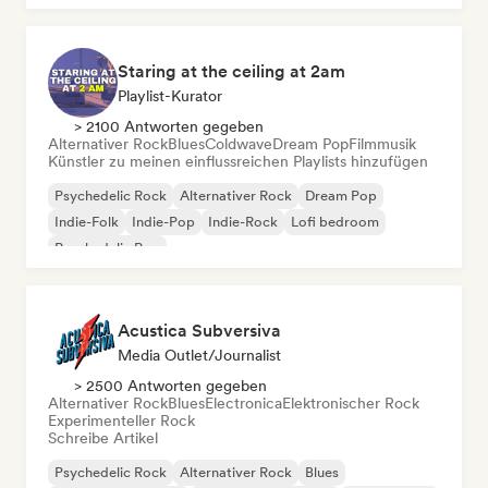
Staring at the ceiling at 2am
Playlist-Kurator
> 2100 Antworten gegeben
Alternativer Rock
Blues
Coldwave
Dream Pop
Filmmusik
Künstler zu meinen einflussreichen Playlists hinzufügen
Psychedelic Rock
Alternativer Rock
Dream Pop
Indie-Folk
Indie-Pop
Indie-Rock
Lofi bedroom
Psychedelic Pop
Acustica Subversiva
Media Outlet/Journalist
> 2500 Antworten gegeben
Alternativer Rock
Blues
Electronica
Elektronischer Rock
Experimenteller Rock
Schreibe Artikel
Psychedelic Rock
Alternativer Rock
Blues