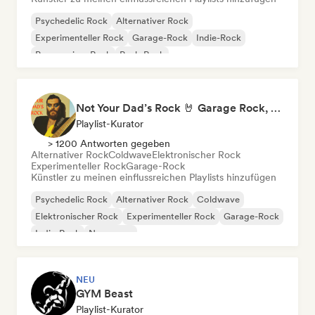
Psychedelic Rock
Alternativer Rock
Experimenteller Rock
Garage-Rock
Indie-Rock
Progressiver Rock
Punk-Rock
Rock & Roll / Klassischer Rock
Not Your Dad’s Rock 🤘 Garage Rock, Alt-Rock & Indie Anthems
Playlist-Kurator
> 1200 Antworten gegeben
Alternativer Rock
Coldwave
Elektronischer Rock
Experimenteller Rock
Garage-Rock
Künstler zu meinen einflussreichen Playlists hinzufügen
Psychedelic Rock
Alternativer Rock
Coldwave
Elektronischer Rock
Experimenteller Rock
Garage-Rock
Indie-Rock
New wave
NEU
GYM Beast
Playlist-Kurator