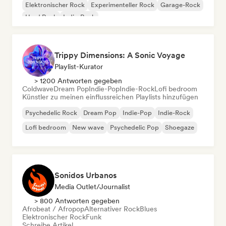
Elektronischer Rock
Experimenteller Rock
Garage-Rock
Hard Rock
Indie-Rock
Trippy Dimensions: A Sonic Voyage
Playlist-Kurator
> 1200 Antworten gegeben
Coldwave
Dream Pop
Indie-Pop
Indie-Rock
Lofi bedroom
Künstler zu meinen einflussreichen Playlists hinzufügen
Psychedelic Rock
Dream Pop
Indie-Pop
Indie-Rock
Lofi bedroom
New wave
Psychedelic Pop
Shoegaze
Sonidos Urbanos
Media Outlet/Journalist
> 800 Antworten gegeben
Afrobeat / Afropop
Alternativer Rock
Blues
Elektronischer Rock
Funk
Schreibe Artikel