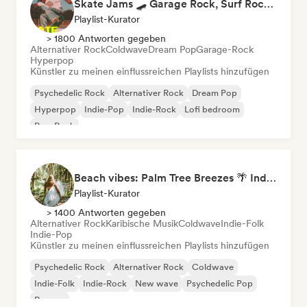
Skate Jams 🛹 Garage Rock, Surf Rock & Neo-Psych
Playlist-Kurator
> 1800 Antworten gegeben
Alternativer Rock
Coldwave
Dream Pop
Garage-Rock
Hyperpop
Künstler zu meinen einflussreichen Playlists hinzufügen
Psychedelic Rock
Alternativer Rock
Dream Pop
Hyperpop
Indie-Pop
Indie-Rock
Lofi bedroom
Pop-Rock
Beach vibes: Palm Tree Breezes 🌴 Indie Folk, Acoustic & Singer-Songwriter
Playlist-Kurator
> 1400 Antworten gegeben
Alternativer Rock
Karibische Musik
Coldwave
Indie-Folk
Indie-Pop
Künstler zu meinen einflussreichen Playlists hinzufügen
Psychedelic Rock
Alternativer Rock
Coldwave
Indie-Folk
Indie-Rock
New wave
Psychedelic Pop
Reggae