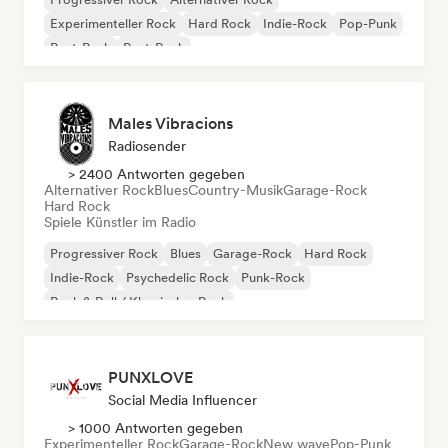
Experimenteller Rock
Hard Rock
Indie-Rock
Pop-Punk
Post-Punk
Post-Rock
Males Vibracions
Radiosender
> 2400 Antworten gegeben
Alternativer Rock
Blues
Country-Musik
Garage-Rock
Hard Rock
Spiele Künstler im Radio
Progressiver Rock
Blues
Garage-Rock
Hard Rock
Indie-Rock
Psychedelic Rock
Punk-Rock
Rock & Roll / Klassischer Rock
PUNXLOVE
Social Media Influencer
> 1000 Antworten gegeben
Experimenteller Rock
Garage-Rock
New wave
Pop-Punk