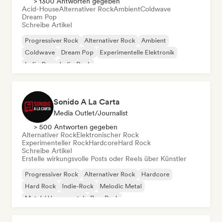
> 1300 Antworten gegeben
Acid-House
Alternativer Rock
Ambient
Coldwave
Dream Pop
Schreibe Artikel
Progressiver Rock
Alternativer Rock
Ambient
Coldwave
Dream Pop
Experimentelle Elektronik
Indie-Pop
Indie-Rock
Sonido A La Carta
Media Outlet/Journalist
> 500 Antworten gegeben
Alternativer Rock
Elektronischer Rock
Experimenteller Rock
Hardcore
Hard Rock
Schreibe Artikel
Erstelle wirkungsvolle Posts oder Reels über Künstler
Progressiver Rock
Alternativer Rock
Hardcore
Hard Rock
Indie-Rock
Melodic Metal
Metal / Heavy metal
Pop-Punk