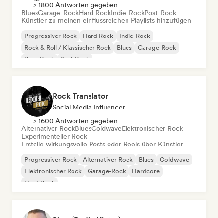
> 1800 Antworten gegeben
Blues
Garage-Rock
Hard Rock
Indie-Rock
Post-Rock
Künstler zu meinen einflussreichen Playlists hinzufügen
Progressiver Rock
Hard Rock
Indie-Rock
Rock & Roll / Klassischer Rock
Blues
Garage-Rock
Post-Rock
Surf-Rock
Rock Translator
Social Media Influencer
> 1600 Antworten gegeben
Alternativer Rock
Blues
Coldwave
Elektronischer Rock
Experimenteller Rock
Erstelle wirkungsvolle Posts oder Reels über Künstler
Progressiver Rock
Alternativer Rock
Blues
Coldwave
Elektronischer Rock
Garage-Rock
Hardcore
Hard Rock