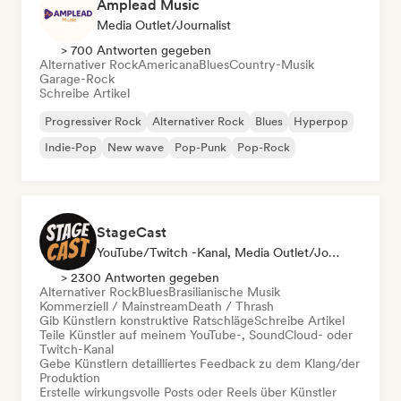
Amplead Music
Media Outlet/Journalist
> 700 Antworten gegeben
Alternativer Rock
Americana
Blues
Country-Musik
Garage-Rock
Schreibe Artikel
Progressiver Rock
Alternativer Rock
Blues
Hyperpop
Indie-Pop
New wave
Pop-Punk
Pop-Rock
StageCast
YouTube/Twitch -Kanal, Media Outlet/Journalist, Mentorin, Social Media Influencer, Sound Experte
> 2300 Antworten gegeben
Alternativer Rock
Blues
Brasilianische Musik
Kommerziell / Mainstream
Death / Thrash
Gib Künstlern konstruktive Ratschläge
Schreibe Artikel
Teile Künstler auf meinem YouTube-, SoundCloud- oder
Twitch-Kanal
Gebe Künstlern detailliertes Feedback zu dem Klang/der
Produktion
Erstelle wirkungsvolle Posts oder Reels über Künstler