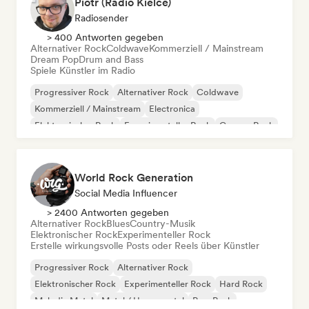
Piotr (Radio Kielce)
Radiosender
> 400 Antworten gegeben
Alternativer Rock
Coldwave
Kommerziell / Mainstream
Dream Pop
Drum and Bass
Spiele Künstler im Radio
Progressiver Rock
Alternativer Rock
Coldwave
Kommerziell / Mainstream
Electronica
Elektronischer Rock
Experimenteller Rock
Garage-Rock
World Rock Generation
Social Media Influencer
> 2400 Antworten gegeben
Alternativer Rock
Blues
Country-Musik
Elektronischer Rock
Experimenteller Rock
Erstelle wirkungsvolle Posts oder Reels über Künstler
Progressiver Rock
Alternativer Rock
Elektronischer Rock
Experimenteller Rock
Hard Rock
Melodic Metal
Metal / Heavy metal
Pop-Punk