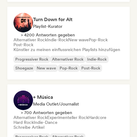
Turn Down for Alt
Playlist-Kurator
> 4200 Antworten gegeben
Alternativer Rock
Indie-Rock
New wave
Pop-Rock
Post-Rock
Künstler zu meinen einflussreichen Playlists hinzufügen
Progressiver Rock
Alternativer Rock
Indie-Rock
Shoegaze
New wave
Pop-Rock
Post-Rock
+ Música
Media Outlet/Journalist
> 700 Antworten gegeben
Alternativer Rock
Experimenteller Rock
Hardcore
Hard Rock
Indie-Dance
Schreibe Artikel
Progressiver Rock
Alternativer Rock