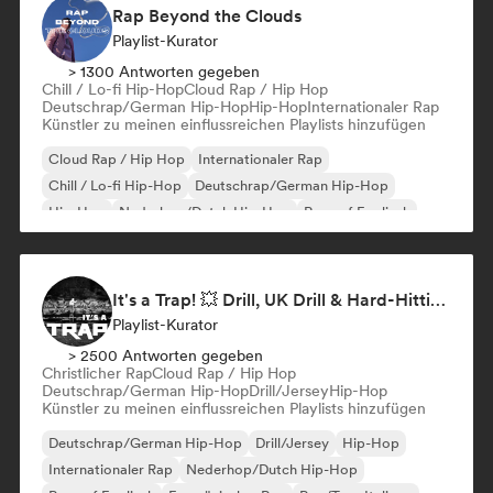
Rap Beyond the Clouds
Playlist-Kurator
> 1300 Antworten gegeben
Chill / Lo-fi Hip-Hop
Cloud Rap / Hip Hop
Deutschrap/German Hip-Hop
Hip-Hop
Internationaler Rap
Künstler zu meinen einflussreichen Playlists hinzufügen
Cloud Rap / Hip Hop
Internationaler Rap
Chill / Lo-fi Hip-Hop
Deutschrap/German Hip-Hop
Hip-Hop
Nederhop/Dutch Hip-Hop
Rap auf Englisch
Französischer Rap
It's a Trap! 💥 Drill, UK Drill & Hard-Hitting Trap
Playlist-Kurator
> 2500 Antworten gegeben
Christlicher Rap
Cloud Rap / Hip Hop
Deutschrap/German Hip-Hop
Drill/Jersey
Hip-Hop
Künstler zu meinen einflussreichen Playlists hinzufügen
Deutschrap/German Hip-Hop
Drill/Jersey
Hip-Hop
Internationaler Rap
Nederhop/Dutch Hip-Hop