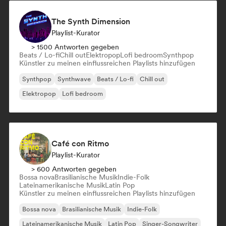
The Synth Dimension
Playlist-Kurator
> 1500 Antworten gegeben
Beats / Lo-fi
Chill out
Elektropop
Lofi bedroom
Synthpop
Künstler zu meinen einflussreichen Playlists hinzufügen
Synthpop
Synthwave
Beats / Lo-fi
Chill out
Elektropop
Lofi bedroom
Café con Ritmo
Playlist-Kurator
> 600 Antworten gegeben
Bossa nova
Brasilianische Musik
Indie-Folk
Lateinamerikanische Musik
Latin Pop
Künstler zu meinen einflussreichen Playlists hinzufügen
Bossa nova
Brasilianische Musik
Indie-Folk
Lateinamerikanische Musik
Latin Pop
Singer-Songwriter