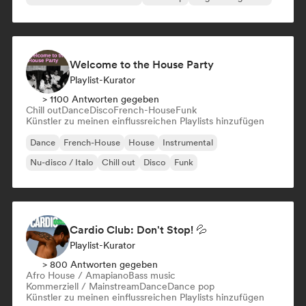
Welcome to the House Party
Playlist-Kurator
> 1100 Antworten gegeben
Chill out
Dance
Disco
French-House
Funk
Künstler zu meinen einflussreichen Playlists hinzufügen
Dance
French-House
House
Instrumental
Nu-disco / Italo
Chill out
Disco
Funk
Cardio Club: Don't Stop! 💦
Playlist-Kurator
> 800 Antworten gegeben
Afro House / Amapiano
Bass music
Kommerziell / Mainstream
Dance
Dance pop
Künstler zu meinen einflussreichen Playlists hinzufügen