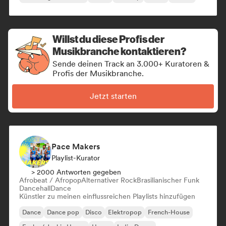
Willst du diese Profis der
Musikbranche kontaktieren?
Sende deinen Track an 3.000+ Kuratoren &
Profis der Musikbranche.
Jetzt starten
Pace Makers
Playlist-Kurator
> 2000 Antworten gegeben
Afrobeat / Afropop
Alternativer Rock
Brasilianischer Funk
Dancehall
Dance
Künstler zu meinen einflussreichen Playlists hinzufügen
Dance
Dance pop
Disco
Elektropop
French-House