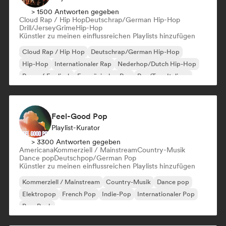
> 1500 Antworten gegeben
Cloud Rap / Hip Hop
Deutschrap/German Hip-Hop
Drill/Jersey
Grime
Hip-Hop
Künstler zu meinen einflussreichen Playlists hinzufügen
Cloud Rap / Hip Hop
Deutschrap/German Hip-Hop
Hip-Hop
Internationaler Rap
Nederhop/Dutch Hip-Hop
Rap auf Englisch
Französischer Rap
Rap/Trap Italiano
Feel-Good Pop
Playlist-Kurator
> 3300 Antworten gegeben
Americana
Kommerziell / Mainstream
Country-Musik
Dance pop
Deutschpop/German Pop
Künstler zu meinen einflussreichen Playlists hinzufügen
Kommerziell / Mainstream
Country-Musik
Dance pop
Elektropop
French Pop
Indie-Pop
Internationaler Pop
Pop-Rock