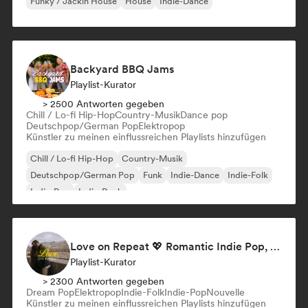
Funky / Jackin House
House
Indie-Dance
Backyard BBQ Jams
Playlist-Kurator
> 2500 Antworten gegeben
Chill / Lo-fi Hip-Hop
Country-Musik
Dance pop
Deutschpop/German Pop
Elektropop
Künstler zu meinen einflussreichen Playlists hinzufügen
Chill / Lo-fi Hip-Hop
Country-Musik
Deutschpop/German Pop
Funk
Indie-Dance
Indie-Folk
Indie-Pop
Indie-Rock
Love on Repeat 💖 Romantic Indie Pop, Neo Soul & Singer-Songwriter
Playlist-Kurator
> 2300 Antworten gegeben
Dream Pop
Elektropop
Indie-Folk
Indie-Pop
Nouvelle
Künstler zu meinen einflussreichen Playlists hinzufügen