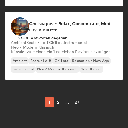
Rap auf Englisch
Französischer Rap
Rap/Trap Italiano
Chillscapes ~ Relax, Concentrate, Meditate, Sleep, Dream
Playlist-Kurator
> 1800 Antworten gegeben
Ambient
Beats / Lo-fi
Chill out
Instrumental
Neo / Modern Klassisch
Künstler zu meinen einflussreichen Playlists hinzufügen
Ambient
Beats / Lo-fi
Chill out
Relaxation / New Age
Instrumental
Neo / Modern Klassisch
Solo-Klavier
1
2
...
27