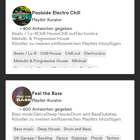
Poolside Electro Chill
Playlist-Kurator
> 400 Antworten gegeben
Beats / Lo-fi
Chill House
Chill out
Electronica
Melodic & Progressive House
Künstler zu meinen einflussreichen Playlists hinzufügen
Beats / Lo-fi
Chill House
Chill out
Electronica
Melodic & Progressive House
Minimal
Organischer House / Downtempo
Trip Hop
Feel the Bass
Playlist-Kurator
> 600 Antworten gegeben
Bass music
Dance
Deep House
Drum and Bass
Dubstep
Künstler zu meinen einflussreichen Playlists hinzufügen
Bass music
Deep House
Drum and Bass
UK Garage / Bassline
Dance
Dubstep
Phonk
Techno