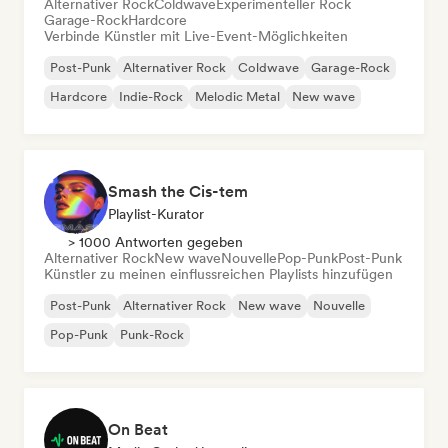
Alternativer Rock
Coldwave
Experimenteller Rock
Garage-Rock
Hardcore
Verbinde Künstler mit Live-Event-Möglichkeiten
Post-Punk
Alternativer Rock
Coldwave
Garage-Rock
Hardcore
Indie-Rock
Melodic Metal
New wave
Smash the Cis-tem
Playlist-Kurator
> 1000 Antworten gegeben
Alternativer Rock
New wave
Nouvelle
Pop-Punk
Post-Punk
Künstler zu meinen einflussreichen Playlists hinzufügen
Post-Punk
Alternativer Rock
New wave
Nouvelle
Pop-Punk
Punk-Rock
On Beat