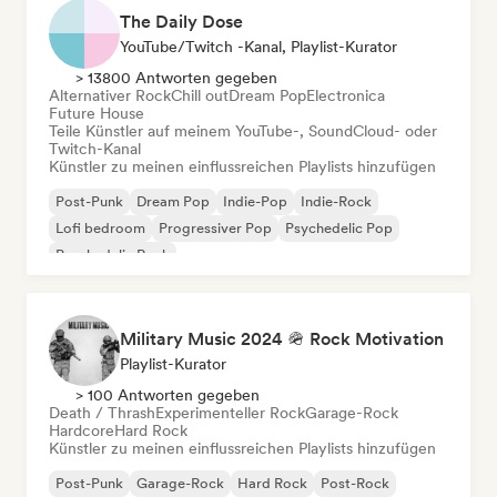
The Daily Dose
YouTube/Twitch -Kanal, Playlist-Kurator
> 13800 Antworten gegeben
Alternativer Rock
Chill out
Dream Pop
Electronica
Future House
Teile Künstler auf meinem YouTube-, SoundCloud- oder
Twitch-Kanal
Künstler zu meinen einflussreichen Playlists hinzufügen
Post-Punk
Dream Pop
Indie-Pop
Indie-Rock
Lofi bedroom
Progressiver Pop
Psychedelic Pop
Psychedelic Rock
Military Music 2024 🪖 Rock Motivation
Playlist-Kurator
> 100 Antworten gegeben
Death / Thrash
Experimenteller Rock
Garage-Rock
Hardcore
Hard Rock
Künstler zu meinen einflussreichen Playlists hinzufügen
Post-Punk
Garage-Rock
Hard Rock
Post-Rock