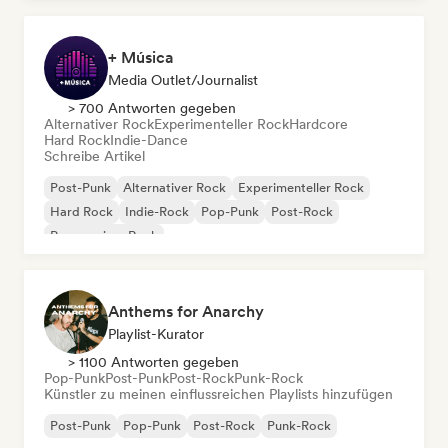
+ Música
Media Outlet/Journalist
> 700 Antworten gegeben
Alternativer Rock
Experimenteller Rock
Hardcore
Hard Rock
Indie-Dance
Schreibe Artikel
Post-Punk
Alternativer Rock
Experimenteller Rock
Hard Rock
Indie-Rock
Pop-Punk
Post-Rock
Progressiver Rock
Anthems for Anarchy
Playlist-Kurator
> 1100 Antworten gegeben
Pop-Punk
Post-Punk
Post-Rock
Punk-Rock
Künstler zu meinen einflussreichen Playlists hinzufügen
Post-Punk
Pop-Punk
Post-Rock
Punk-Rock