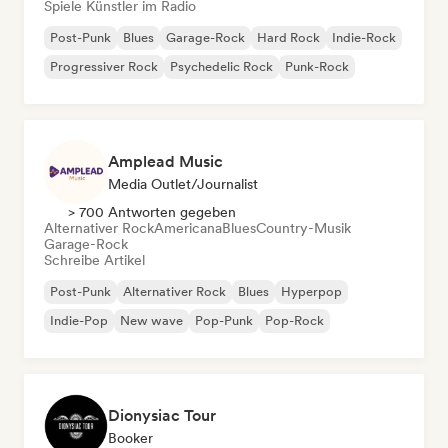
Spiele Künstler im Radio
Post-Punk
Blues
Garage-Rock
Hard Rock
Indie-Rock
Progressiver Rock
Psychedelic Rock
Punk-Rock
Amplead Music
Media Outlet/Journalist
> 700 Antworten gegeben
Alternativer Rock
Americana
Blues
Country-Musik
Garage-Rock
Schreibe Artikel
Post-Punk
Alternativer Rock
Blues
Hyperpop
Indie-Pop
New wave
Pop-Punk
Pop-Rock
Dionysiac Tour
Booker