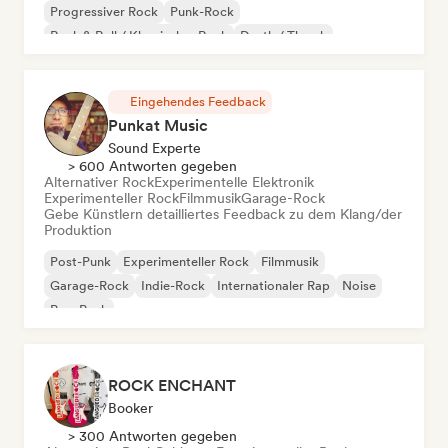
Progressiver Rock
Punk-Rock
Rock & Roll / Klassischer Rock
Death / Thrash
Eingehendes Feedback
Punkat Music
Sound Experte
> 600 Antworten gegeben
Alternativer Rock
Experimentelle Elektronik
Experimenteller Rock
Filmmusik
Garage-Rock
Gebe Künstlern detailliertes Feedback zu dem Klang/der
Produktion
Post-Punk
Experimenteller Rock
Filmmusik
Garage-Rock
Indie-Rock
Internationaler Rap
Noise
Pop-Punk
ROCK ENCHANT
Booker
> 300 Antworten gegeben