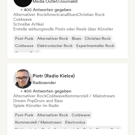
Media Outlet/Journalist
> 400 Antworten gegeben
Alternativer Rock
Americana
Blues
Christian Rock
Coldwave
Schreibe Artikel
Erstelle wirkungsvolle Posts oder Reels über Künstler
Post-Punk
Alternativer Rock
Blues
Christian Rock
Coldwave
Elektronischer Rock
Experimenteller Rock
Garage-Rock
Piotr (Radio Kielce)
Radiosender
> 400 Antworten gegeben
Alternativer Rock
Coldwave
Kommerziell / Mainstream
Dream Pop
Drum and Bass
Spiele Künstler im Radio
Post-Punk
Alternativer Rock
Coldwave
Kommerziell / Mainstream
Electronica
Elektronischer Rock
Experimenteller Rock
Garage-Rock