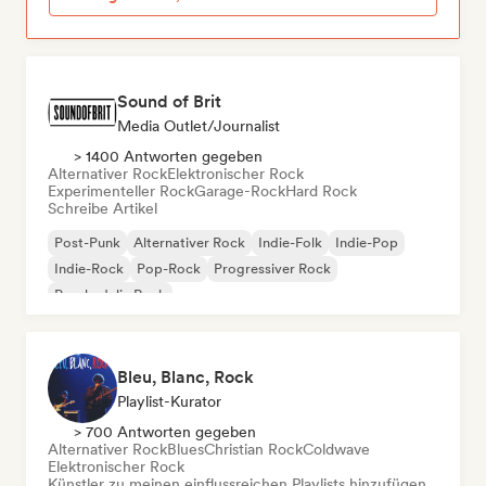
Sound of Brit
Media Outlet/Journalist
> 1400 Antworten gegeben
Alternativer Rock
Elektronischer Rock
Experimenteller Rock
Garage-Rock
Hard Rock
Schreibe Artikel
Post-Punk
Alternativer Rock
Indie-Folk
Indie-Pop
Indie-Rock
Pop-Rock
Progressiver Rock
Psychedelic Rock
Bleu, Blanc, Rock
Playlist-Kurator
> 700 Antworten gegeben
Alternativer Rock
Blues
Christian Rock
Coldwave
Elektronischer Rock
Künstler zu meinen einflussreichen Playlists hinzufügen