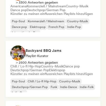
> 3300 Antworten gegeben
Americana
Kommerziell / Mainstream
Country-Musik
Dance pop
Deutschpop/German Pop
Künstler zu meinen einflussreichen Playlists hinzufügen
Pop-Soul
Kommerziell / Mainstream
Country-Musik
Dance pop
Elektropop
French Pop
Indie-Pop
Internationaler Pop
Backyard BBQ Jams
Playlist-Kurator
> 2500 Antworten gegeben
Chill / Lo-fi Hip-Hop
Country-Musik
Dance pop
Deutschpop/German Pop
Elektropop
Künstler zu meinen einflussreichen Playlists hinzufügen
Pop-Soul
Chill / Lo-fi Hip-Hop
Country-Musik
Deutschpop/German Pop
Funk
Indie-Dance
Indie-Folk
Indie-Pop