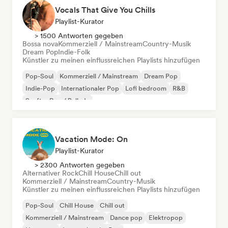
Vocals That Give You Chills
Playlist-Kurator
> 1500 Antworten gegeben
Bossa nova
Kommerziell / Mainstream
Country-Musik
Dream Pop
Indie-Folk
Künstler zu meinen einflussreichen Playlists hinzufügen
Pop-Soul
Kommerziell / Mainstream
Dream Pop
Indie-Pop
Internationaler Pop
Lofi bedroom
R&B
Sanfter Pop / Ballade
Vacation Mode: On
Playlist-Kurator
> 2300 Antworten gegeben
Alternativer Rock
Chill House
Chill out
Kommerziell / Mainstream
Country-Musik
Künstler zu meinen einflussreichen Playlists hinzufügen
Pop-Soul
Chill House
Chill out
Kommerziell / Mainstream
Dance pop
Elektropop