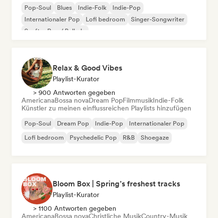
Pop-Soul
Blues
Indie-Folk
Indie-Pop
Internationaler Pop
Lofi bedroom
Singer-Songwriter
Sanfter Pop / Ballade
Relax & Good Vibes
Playlist-Kurator
> 900 Antworten gegeben
Americana
Bossa nova
Dream Pop
Filmmusik
Indie-Folk
Künstler zu meinen einflussreichen Playlists hinzufügen
Pop-Soul
Dream Pop
Indie-Pop
Internationaler Pop
Lofi bedroom
Psychedelic Pop
R&B
Shoegaze
Bloom Box | Spring’s freshest tracks
Playlist-Kurator
> 1100 Antworten gegeben
Americana
Bossa nova
Christliche Musik
Country-Musik