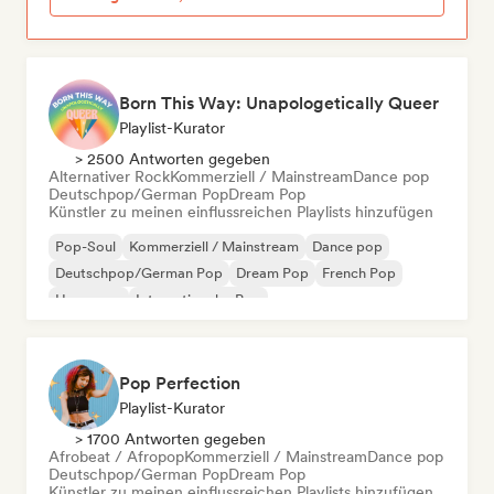
Born This Way: Unapologetically Queer
Playlist-Kurator
> 2500 Antworten gegeben
Alternativer Rock
Kommerziell / Mainstream
Dance pop
Deutschpop/German Pop
Dream Pop
Künstler zu meinen einflussreichen Playlists hinzufügen
Pop-Soul
Kommerziell / Mainstream
Dance pop
Deutschpop/German Pop
Dream Pop
French Pop
Hyperpop
Internationaler Pop
Pop Perfection
Playlist-Kurator
> 1700 Antworten gegeben
Afrobeat / Afropop
Kommerziell / Mainstream
Dance pop
Deutschpop/German Pop
Dream Pop
Künstler zu meinen einflussreichen Playlists hinzufügen