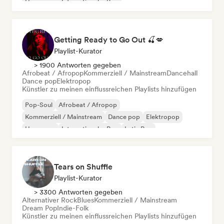
Hyperpop
Internationaler Pop
Getting Ready to Go Out 🍒💋
Playlist-Kurator
> 1900 Antworten gegeben
Afrobeat / Afropop
Kommerziell / Mainstream
Dancehall
Dance pop
Elektropop
Künstler zu meinen einflussreichen Playlists hinzufügen
Pop-Soul
Afrobeat / Afropop
Kommerziell / Mainstream
Dance pop
Elektropop
Hyperpop
Internationaler Pop
Latin Pop
Tears on Shuffle
Playlist-Kurator
> 3300 Antworten gegeben
Alternativer Rock
Blues
Kommerziell / Mainstream
Dream Pop
Indie-Folk
Künstler zu meinen einflussreichen Playlists hinzufügen