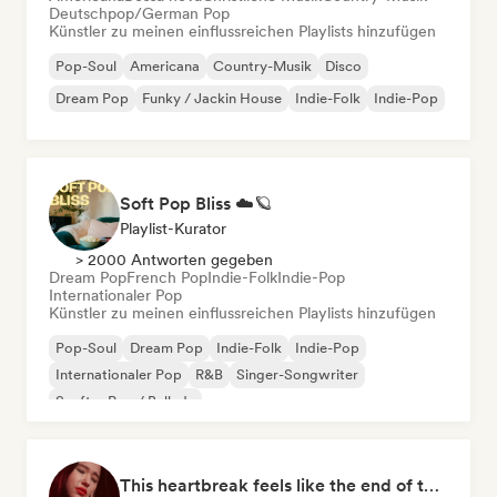
Deutschpop/German Pop
Künstler zu meinen einflussreichen Playlists hinzufügen
Pop-Soul
Americana
Country-Musik
Disco
Dream Pop
Funky / Jackin House
Indie-Folk
Indie-Pop
Soft Pop Bliss ☁️🪐
Playlist-Kurator
> 2000 Antworten gegeben
Dream Pop
French Pop
Indie-Folk
Indie-Pop
Internationaler Pop
Künstler zu meinen einflussreichen Playlists hinzufügen
Pop-Soul
Dream Pop
Indie-Folk
Indie-Pop
Internationaler Pop
R&B
Singer-Songwriter
Sanfter Pop / Ballade
This heartbreak feels like the end of the world