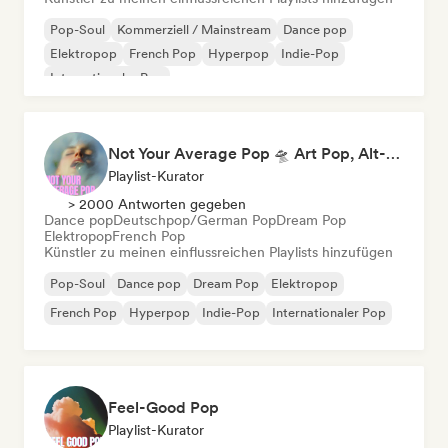
Pop-Soul
Kommerziell / Mainstream
Dance pop
Elektropop
French Pop
Hyperpop
Indie-Pop
Internationaler Pop
Not Your Average Pop 🛸 Art Pop, Alt-Pop & Indie Pop
Playlist-Kurator
> 2000 Antworten gegeben
Dance pop
Deutschpop/German Pop
Dream Pop
Elektropop
French Pop
Künstler zu meinen einflussreichen Playlists hinzufügen
Pop-Soul
Dance pop
Dream Pop
Elektropop
French Pop
Hyperpop
Indie-Pop
Internationaler Pop
Feel-Good Pop
Playlist-Kurator