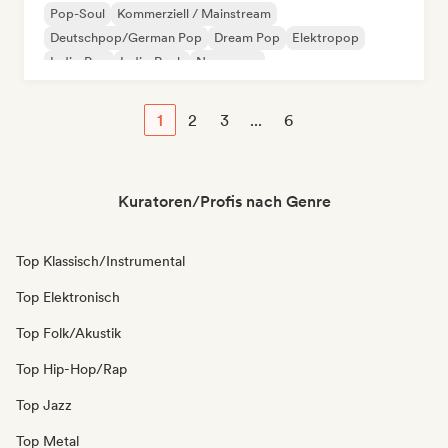
Pop-Soul
Kommerziell / Mainstream
Deutschpop/German Pop
Dream Pop
Elektropop
Indie-Pop
Indie-Rock
New wave
1
2
3
...
6
Kuratoren/Profis nach Genre
Top Klassisch/Instrumental
Top Elektronisch
Top Folk/Akustik
Top Hip-Hop/Rap
Top Jazz
Top Metal