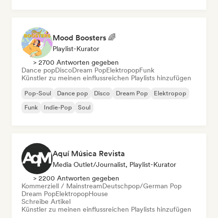
Mood Boosters 🌈
Playlist-Kurator
> 2700 Antworten gegeben
Dance pop
Disco
Dream Pop
Elektropop
Funk
Künstler zu meinen einflussreichen Playlists hinzufügen
Pop-Soul
Dance pop
Disco
Dream Pop
Elektropop
Funk
Indie-Pop
Soul
Aquí Música Revista
Media Outlet/Journalist, Playlist-Kurator
> 2200 Antworten gegeben
Kommerziell / Mainstream
Deutschpop/German Pop
Dream Pop
Elektropop
House
Schreibe Artikel
Künstler zu meinen einflussreichen Playlists hinzufügen