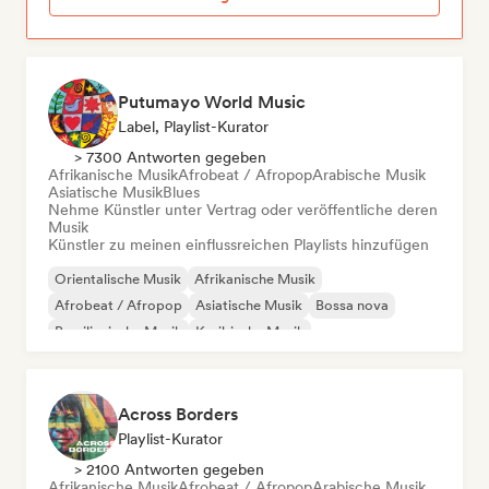
Putumayo World Music
Label, Playlist-Kurator
> 7300 Antworten gegeben
Afrikanische Musik
Afrobeat / Afropop
Arabische Musik
Asiatische Musik
Blues
Nehme Künstler unter Vertrag oder veröffentliche deren
Musik
Künstler zu meinen einflussreichen Playlists hinzufügen
Orientalische Musik
Afrikanische Musik
Afrobeat / Afropop
Asiatische Musik
Bossa nova
Brasilianische Musik
Karibische Musik
Lateinamerikanische Musik
Across Borders
Playlist-Kurator
> 2100 Antworten gegeben
Afrikanische Musik
Afrobeat / Afropop
Arabische Musik