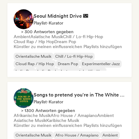
Seoul Midnight Drive 🌃
Playlist-Kurator
> 300 Antworten gegeben
Ambient
Asiatische Musik
Chill / Lo-fi Hip-Hop
Cloud Rap / Hip Hop
Dream Pop
Künstler zu meinen einflussreichen Playlists hinzufügen
Orientalische Musik
Chill / Lo-fi Hip-Hop
Cloud Rap / Hip Hop
Dream Pop
Experimenteller Jazz
Indie-Pop
Indie-Rock
Instrumentaler Hip-Hop
Songs to pretend you're in The White Lotus
Playlist-Kurator
> 1300 Antworten gegeben
Afrikanische Musik
Afro House / Amapiano
Ambient
Asiatische Musik
Karibische Musik
Künstler zu meinen einflussreichen Playlists hinzufügen
Orientalische Musik
Afro House / Amapiano
Ambient