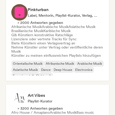
Pinkturban
Label, Mentorin, Playlist-Kurator, Verlag, Sync Supervisor
> 2000 Antworten gegeben
Afrikanische Musik
Arabische Musik
Asiatische Musik
Brasilianische Musik
Karibische Musik
Gib Künstlern konstruktive Ratschläge
Lizenziere oder vertrete Tracks für Sync
Biete Künstlern einen Verlagsvertrag an
Nehme Künstler unter Vertrag oder veröffentliche deren
Musik
Künstler zu meinen einflussreichen Playlists hinzufügen
Orientalische Musik
Afrikanische Musik
Arabische Musik
Asiatische Musik
Dance
Deep House
Electronica
Experimentelle Elektronik
Art Vibes
Playlist-Kurator
> 3200 Antworten gegeben
Afro House / Amapiano
Arabische Musik
Bass music