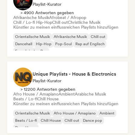
Playlist-Kurator
> 4900 Antworten gegeben
Afrikanische Musik
Afrobeat / Afropop
Chill / Lo-fi Hip-Hop
Chill out
Christliche Musik
Künstler zu meinen einflussreichen Playlists hinzufügen
Orientalische Musik
Afrikanische Musik
Chill out
Dancehall
Hip-Hop
Pop-Soul
Rap auf Englisch
Französischer Rap
Unique Playlists - House & Electronics
Playlist-Kurator
> 12200 Antworten gegeben
Afro House / Amapiano
Ambient
Arabische Musik
Beats / Lo-fi
Chill House
Künstler zu meinen einflussreichen Playlists hinzufügen
Orientalische Musik
Afro House / Amapiano
Ambient
Beats / Lo-fi
Chill House
Chill out
Dance pop
Deep House