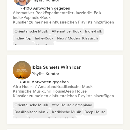
Playlist-Kurator
> 4100 Antworten gegeben
Alternativer Rock
Experimenteller Jazz
Indie-Folk
Indie-Pop
Indie-Rock
Künstler zu meinen einflussreichen Playlists hinzufügen
Orientalische Musik
Alternativer Rock
Indie-Folk
Indie-Pop
Indie-Rock
Neo / Modern Klassisch
New wave
Pop-Soul
Ibiza Sunsets With Ioan
Playlist-Kurator
> 400 Antworten gegeben
Afro House / Amapiano
Brasilianische Musik
Karibische Musik
Chill House
Deep House
Künstler zu meinen einflussreichen Playlists hinzufügen
Orientalische Musik
Afro House / Amapiano
Brasilianische Musik
Karibische Musik
Deep House
House
Lateinamerikanische Musik
Organischer House / Downtempo