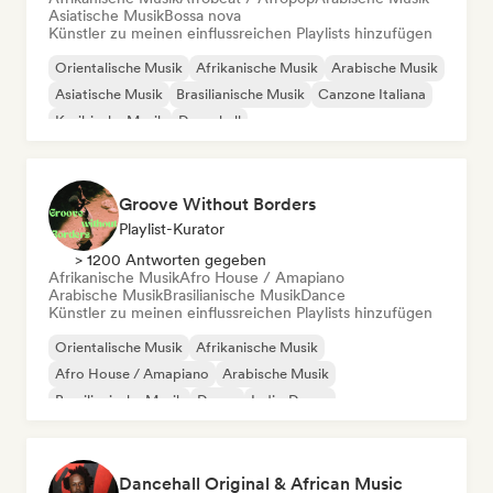
Asiatische Musik
Bossa nova
Künstler zu meinen einflussreichen Playlists hinzufügen
Orientalische Musik
Afrikanische Musik
Arabische Musik
Asiatische Musik
Brasilianische Musik
Canzone Italiana
Karibische Musik
Dancehall
Groove Without Borders
Playlist-Kurator
> 1200 Antworten gegeben
Afrikanische Musik
Afro House / Amapiano
Arabische Musik
Brasilianische Musik
Dance
Künstler zu meinen einflussreichen Playlists hinzufügen
Orientalische Musik
Afrikanische Musik
Afro House / Amapiano
Arabische Musik
Brasilianische Musik
Dance
Indie-Dance
Lateinamerikanische Musik
Dancehall Original & African Music