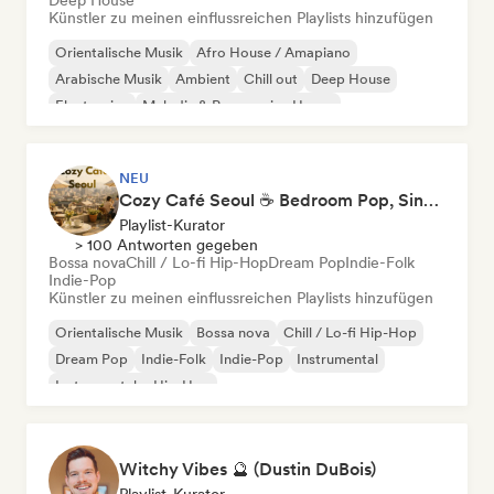
Deep House
Künstler zu meinen einflussreichen Playlists hinzufügen
Orientalische Musik
Afro House / Amapiano
Arabische Musik
Ambient
Chill out
Deep House
Electronica
Melodic & Progressive House
NEU
Cozy Café Seoul ☕ Bedroom Pop, Singer-Songwriter & Dream Pop
Playlist-Kurator
> 100 Antworten gegeben
Bossa nova
Chill / Lo-fi Hip-Hop
Dream Pop
Indie-Folk
Indie-Pop
Künstler zu meinen einflussreichen Playlists hinzufügen
Orientalische Musik
Bossa nova
Chill / Lo-fi Hip-Hop
Dream Pop
Indie-Folk
Indie-Pop
Instrumental
Instrumentaler Hip-Hop
Witchy Vibes 🔮 (Dustin DuBois)