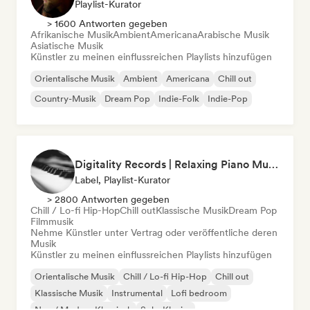
Playlist-Kurator
> 1600 Antworten gegeben
Afrikanische Musik
Ambient
Americana
Arabische Musik
Asiatische Musik
Künstler zu meinen einflussreichen Playlists hinzufügen
Orientalische Musik
Ambient
Americana
Chill out
Country-Musik
Dream Pop
Indie-Folk
Indie-Pop
Digitality Records | Relaxing Piano Music
Label, Playlist-Kurator
> 2800 Antworten gegeben
Chill / Lo-fi Hip-Hop
Chill out
Klassische Musik
Dream Pop
Filmmusik
Nehme Künstler unter Vertrag oder veröffentliche deren
Musik
Künstler zu meinen einflussreichen Playlists hinzufügen
Orientalische Musik
Chill / Lo-fi Hip-Hop
Chill out
Klassische Musik
Instrumental
Lofi bedroom
Neo / Modern Klassisch
Solo-Klavier