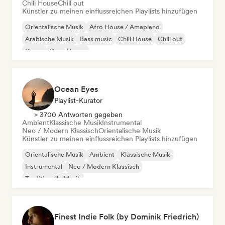
Chill House
Chill out
Künstler zu meinen einflussreichen Playlists hinzufügen
Orientalische Musik
Afro House / Amapiano
Arabische Musik
Bass music
Chill House
Chill out
Dance
Deep House
Ocean Eyes
Playlist-Kurator
> 3700 Antworten gegeben
Ambient
Klassische Musik
Instrumental
Neo / Modern Klassisch
Orientalische Musik
Künstler zu meinen einflussreichen Playlists hinzufügen
Orientalische Musik
Ambient
Klassische Musik
Instrumental
Neo / Modern Klassisch
Traditionelle Musik
Finest Indie Folk (by Dominik Friedrich)