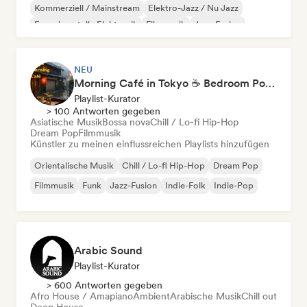
Kommerziell / Mainstream
Elektro-Jazz / Nu Jazz
Experimentelle Elektronik
Filmmusik
Jazz-Fusion
NEU
Morning Café in Tokyo ☕ Bedroom Pop, Indie & Dream Pop
Playlist-Kurator
> 100 Antworten gegeben
Asiatische Musik
Bossa nova
Chill / Lo-fi Hip-Hop
Dream Pop
Filmmusik
Künstler zu meinen einflussreichen Playlists hinzufügen
Orientalische Musik
Chill / Lo-fi Hip-Hop
Dream Pop
Filmmusik
Funk
Jazz-Fusion
Indie-Folk
Indie-Pop
Arabic Sound
Playlist-Kurator
> 600 Antworten gegeben
Afro House / Amapiano
Ambient
Arabische Musik
Chill out