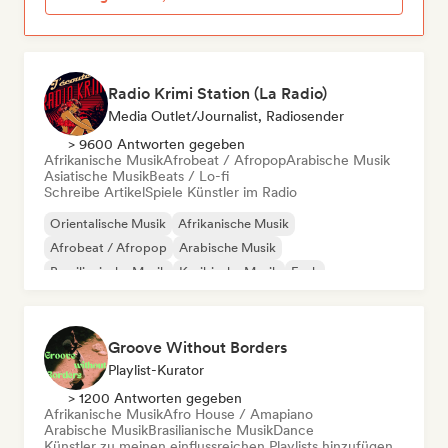
Radio Krimi Station (La Radio)
Media Outlet/Journalist, Radiosender
> 9600 Antworten gegeben
Afrikanische Musik
Afrobeat / Afropop
Arabische Musik
Asiatische Musik
Beats / Lo-fi
Schreibe Artikel
Spiele Künstler im Radio
Orientalische Musik
Afrikanische Musik
Afrobeat / Afropop
Arabische Musik
Brasilianische Musik
Karibische Musik
Funk
Internationaler Rap
Groove Without Borders
Playlist-Kurator
> 1200 Antworten gegeben
Afrikanische Musik
Afro House / Amapiano
Arabische Musik
Brasilianische Musik
Dance
Künstler zu meinen einflussreichen Playlists hinzufügen