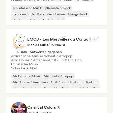
Erstelle wirkungsvolle Posts oder Reels über Künstler
Orientalische Musik
Alternativer Rock
Experimenteller Rock
Jazz-Fusion
Garage-Rock
Hardcore
Indie-Folk
Indie-Rock
LMCB - Les Merveilles du Congo 🇨🇬
Media Outlet/Journalist
> 3600 Antworten gegeben
Afrikanische Musik
Afrobeat / Afropop
Afro House / Amapiano
Chill / Lo-fi Hip-Hop
Christliche Musik
Schreibe Artikel
Afrikanische Musik
Afrobeat / Afropop
Afro House / Amapiano
Chill / Lo-fi Hip-Hop
Hip-Hop
Internationaler Rap
Rap auf Englisch
Französischer Rap
Carnival Colors 🪅