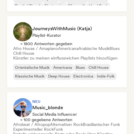
Death / Thrash
Electronica
Filmmusik
Hard Rock
JourneysWithMusic (Katja)
Playlist-Kurator
> 1800 Antworten gegeben
Afro House / Amapiano
Americana
Arabische Musik
Blues
Chill House
Künstler zu meinen einflussreichen Playlists hinzufügen
Orientalische Musik
Americana
Blues
Chill House
Klassische Musik
Deep House
Electronica
Indie-Folk
NEU
Music_blonde
Social Media Influencer
< 100 gegebene Antworten
Afrobeat / Afropop
Alternativer Rock
Brasilianischer Funk
Experimenteller Rock
Funk