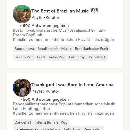
The Best of Brazilian Music 🇧🇷
Playlist-Kurator
> 500 Antworten gegeben
Bossa nova
Brasilianische Musik
Brasilianischer Funk
Dream Pop
Funk
Künstler zu meinen einflussreichen Playlists hinzufügen
Bossa nova
Brasilianische Musik
Brasilianischer Funk
Dream Pop
Funk
Indie-Pop
Latin Pop
Pop-Rock
Thank god I was Born In Latin America
Playlist-Kurator
> 500 Antworten gegeben
Dancehall
Internationaler Pop
Lateinamerikanische Musik
Latin Pop
Reggaeton
Künstler zu meinen einflussreichen Playlists hinzufügen
Dancehall
Internationaler Pop
Lateinamerikanische Musik
Latin Pop
Reggaeton