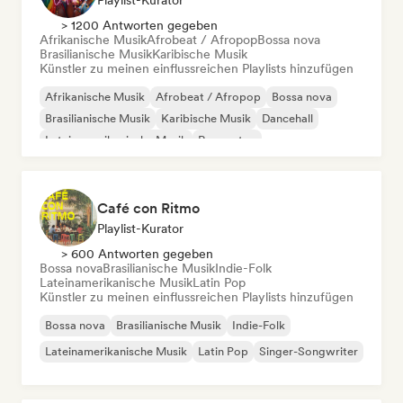
Playlist-Kurator
> 1200 Antworten gegeben
Afrikanische Musik
Afrobeat / Afropop
Bossa nova
Brasilianische Musik
Karibische Musik
Künstler zu meinen einflussreichen Playlists hinzufügen
Afrikanische Musik
Afrobeat / Afropop
Bossa nova
Brasilianische Musik
Karibische Musik
Dancehall
Lateinamerikanische Musik
Reggaeton
Café con Ritmo
Playlist-Kurator
> 600 Antworten gegeben
Bossa nova
Brasilianische Musik
Indie-Folk
Lateinamerikanische Musik
Latin Pop
Künstler zu meinen einflussreichen Playlists hinzufügen
Bossa nova
Brasilianische Musik
Indie-Folk
Lateinamerikanische Musik
Latin Pop
Singer-Songwriter