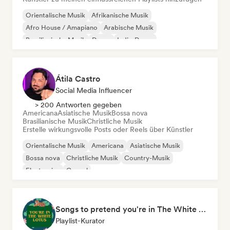
Orientalische Musik
Afrikanische Musik
Afro House / Amapiano
Arabische Musik
Brasilianische Musik
Dance
Indie-Dance
Lateinamerikanische Musik
Átila Castro
Social Media Influencer
> 200 Antworten gegeben
Americana
Asiatische Musik
Bossa nova
Brasilianische Musik
Christliche Musik
Erstelle wirkungsvolle Posts oder Reels über Künstler
Orientalische Musik
Americana
Asiatische Musik
Bossa nova
Christliche Musik
Country-Musik
Electronica
Gospel
Songs to pretend you're in The White Lotus
Playlist-Kurator