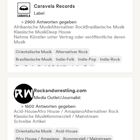
Caravela Records
Label
> 2900 Antworten gegeben
Afrikanische Musik
Alternativer Rock
Brasilianische Musik
Klassische Musik
Deep House
Nehme Künstler unter Vertrag oder veröffentliche deren
Musik
Orientalische Musik
Alternativer Rock
Brasilianische Musik
Indie-Folk
Indie-Pop
Indie-Rock
Pop-Rock
Rock & Roll / Klassischer Rock
Rockandwrestling.com
Media Outlet/Journalist
> 1600 Antworten gegeben
Acid-House
Afro House / Amapiano
Alternativer Rock
Klassische Musik
Kommerziell / Mainstream
Schreibe Artikel
Orientalische Musik
Acid-House
Afro House / Amapiano
Kommerziell / Mainstream