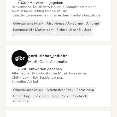
> 1300 Antworten gegeben
Afrikanische Musik
Afro House / Amapiano
Ambient
Asiatische Musik
Karibische Musik
Künstler zu meinen einflussreichen Playlists hinzufügen
Orientalische Musik
Afro House / Amapiano
Ambient
Kommerziell / Mainstream
Elektro-Jazz / Nu Jazz
Experimentelle Elektronik
Filmmusik
Jazz-Fusion
gordurinhas_indiebr
Media Outlet/Journalist
> 600 Antworten gegeben
Alternativer Rock
Asiatische Musik
Bossa nova
Chill / Lo-fi Hip-Hop
Dance pop
Schreibe Artikel
Orientalische Musik
Alternativer Rock
Bossa nova
Dream Pop
Indie-Pop
Indie-Rock
Pop-Rock
Post-Punk