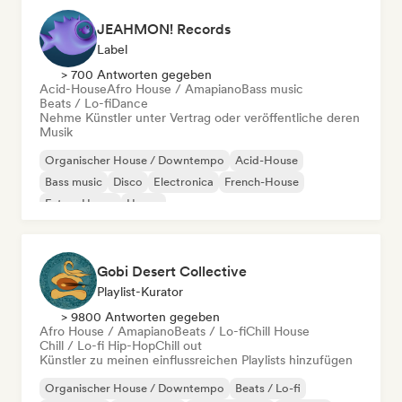
JEAHMON! Records
Label
> 700 Antworten gegeben
Acid-House
Afro House / Amapiano
Bass music
Beats / Lo-fi
Dance
Nehme Künstler unter Vertrag oder veröffentliche deren
Musik
Organischer House / Downtempo
Acid-House
Bass music
Disco
Electronica
French-House
Future House
House
Gobi Desert Collective
Playlist-Kurator
> 9800 Antworten gegeben
Afro House / Amapiano
Beats / Lo-fi
Chill House
Chill / Lo-fi Hip-Hop
Chill out
Künstler zu meinen einflussreichen Playlists hinzufügen
Organischer House / Downtempo
Beats / Lo-fi