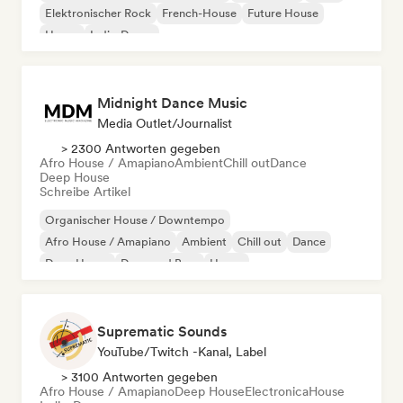
Elektronischer Rock
French-House
Future House
House
Indie-Dance
Midnight Dance Music
Media Outlet/Journalist
> 2300 Antworten gegeben
Afro House / Amapiano
Ambient
Chill out
Dance
Deep House
Schreibe Artikel
Organischer House / Downtempo
Afro House / Amapiano
Ambient
Chill out
Dance
Deep House
Drum and Bass
House
Suprematic Sounds
YouTube/Twitch -Kanal, Label
> 3100 Antworten gegeben
Afro House / Amapiano
Deep House
Electronica
House