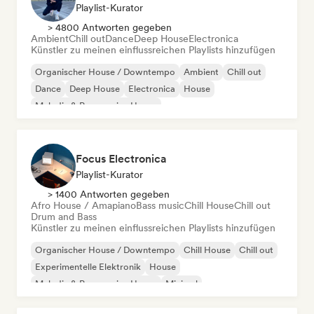
Playlist-Kurator
> 4800 Antworten gegeben
Ambient
Chill out
Dance
Deep House
Electronica
Künstler zu meinen einflussreichen Playlists hinzufügen
Organischer House / Downtempo
Ambient
Chill out
Dance
Deep House
Electronica
House
Melodic & Progressive House
Focus Electronica
Playlist-Kurator
> 1400 Antworten gegeben
Afro House / Amapiano
Bass music
Chill House
Chill out
Drum and Bass
Künstler zu meinen einflussreichen Playlists hinzufügen
Organischer House / Downtempo
Chill House
Chill out
Experimentelle Elektronik
House
Melodic & Progressive House
Minimal
Afro House / Amapiano