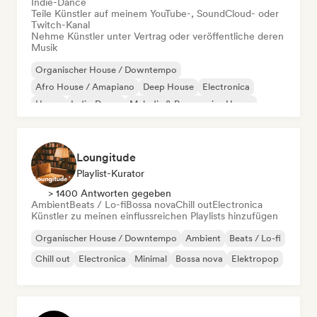
Indie-Dance
Teile Künstler auf meinem YouTube-, SoundCloud- oder
Twitch-Kanal
Nehme Künstler unter Vertrag oder veröffentliche deren
Musik
Organischer House / Downtempo
Afro House / Amapiano
Deep House
Electronica
House
Indie-Dance
Melodic & Progressive House
Minimal
Loungitude
Playlist-Kurator
> 1400 Antworten gegeben
Ambient
Beats / Lo-fi
Bossa nova
Chill out
Electronica
Künstler zu meinen einflussreichen Playlists hinzufügen
Organischer House / Downtempo
Ambient
Beats / Lo-fi
Chill out
Electronica
Minimal
Bossa nova
Elektropop