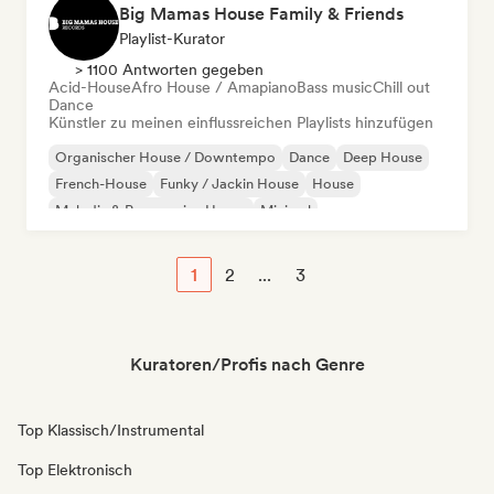
Big Mamas House Family & Friends
Playlist-Kurator
> 1100 Antworten gegeben
Acid-House
Afro House / Amapiano
Bass music
Chill out
Dance
Künstler zu meinen einflussreichen Playlists hinzufügen
Organischer House / Downtempo
Dance
Deep House
French-House
Funky / Jackin House
House
Melodic & Progressive House
Minimal
1
2
...
3
Kuratoren/Profis nach Genre
Top Klassisch/Instrumental
Top Elektronisch