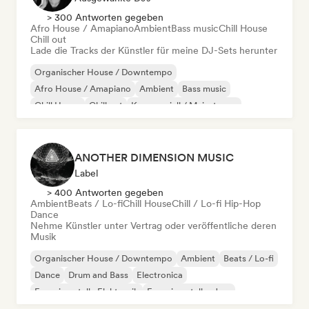
> 300 Antworten gegeben
Afro House / Amapiano
Ambient
Bass music
Chill House
Chill out
Lade die Tracks der Künstler für meine DJ-Sets herunter
Organischer House / Downtempo
Afro House / Amapiano
Ambient
Bass music
Chill House
Chill out
Kommerziell / Mainstream
Elektro-Jazz / Nu Jazz
ANOTHER DIMENSION MUSIC
Label
> 400 Antworten gegeben
Ambient
Beats / Lo-fi
Chill House
Chill / Lo-fi Hip-Hop
Dance
Nehme Künstler unter Vertrag oder veröffentliche deren
Musik
Organischer House / Downtempo
Ambient
Beats / Lo-fi
Dance
Drum and Bass
Electronica
Experimentelle Elektronik
Experimenteller Jazz