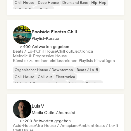
Chill House
Deep House
Drum and Bass
Hip-Hop
Indie-Folk
Indie-Pop
Poolside Electro Chill
Playlist-Kurator
> 400 Antworten gegeben
Beats / Lo-fi
Chill House
Chill out
Electronica
Melodic & Progressive House
Künstler zu meinen einflussreichen Playlists hinzufügen
Organischer House / Downtempo
Beats / Lo-fi
Chill House
Chill out
Electronica
Melodic & Progressive House
Minimal
Trip Hop
Luis V
Media Outlet/Journalist
> 1200 Antworten gegeben
Acid-House
Afro House / Amapiano
Ambient
Beats / Lo-fi
Chill House