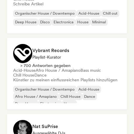
Schreibe Artikel
Organischer House / Downtempo
Acid-House
Chill out
Deep House
Disco
Electronica
House
Minimal
Vybrant Records
Playlist-Kurator
> 700 Antworten gegeben
Acid-House
Afro House / Amapiano
Bass music
Chill House
Dance
Künstler zu meinen einflussreichen Playlists hinzufügen
Organischer House / Downtempo
Acid-House
Afro House / Amapiano
Chill House
Dance
Deep House
Electronica
House
Nat SuPrise
Ausgewählte DJs