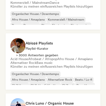
Kommerziell / Mainstream
Dance
Künstler zu meinen einflussreichen Playlists hinzufügen
Organischer House / Downtempo
Afro House / Amapiano
Kommerziell / Mainstream
Dance
Dance pop
Disco
Electronica
Electro swing
Ablozé Playlists
Playlist-Kurator
> 3000 Antworten gegeben
Acid-House
Afrobeat / Afropop
Afro House / Amapiano
Alternativer Rock
Bass music
Künstler zu meinen einflussreichen Playlists hinzufügen
Organischer House / Downtempo
Afro House / Amapiano
Alternativer Rock
Beats / Lo-fi
Chill House
Chill / Lo-fi Hip-Hop
Chill out
Deep House
Chris Luno / Organic House