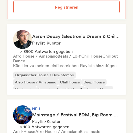
Registrieren
Aaron Decay (Electronic Dream & Chill Electronic Dream playlists)
Playlist-Kurator
> 3900 Antworten gegeben
Afro House / Amapiano
Beats / Lo-fi
Chill House
Chill out
Dance
Künstler zu meinen einflussreichen Playlists hinzufügen
Organischer House / Downtempo
Afro House / Amapiano
Chill House
Deep House
Electronica
Experimentelle Elektronik
French-House
Future House
NEU
Mainstage ⚡ Festival EDM, Big Room & House Anthems
Playlist-Kurator
> 100 Antworten gegeben
Acid-House
Afro House / Amapiano
Bass music