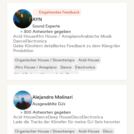
Eingehendes Feedback
AYN
Sound Experte
> 300 Antworten gegeben
Acid-House
Afro House / Amapiano
Arabische Musik
Dance
Electronica
Gebe Künstlern detailliertes Feedback zu dem Klang/der
Produktion
Organischer House / Downtempo
Acid-House
Afro House / Amapiano
Dance
Electronica
Hard Techno
House
Indie-Dance
Alejandro Molinari
Ausgewählte DJs
> 300 Antworten gegeben
Acid-House
Dance
Deep House
Disco
Electronica
Lade die Tracks der Künstler für meine DJ-Sets herunter
Organischer House / Downtempo
Acid-House
Disco