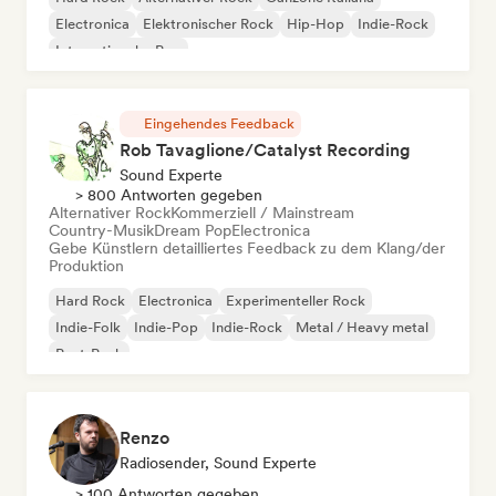
Electronica
Elektronischer Rock
Hip-Hop
Indie-Rock
Internationaler Pop
Eingehendes Feedback
Rob Tavaglione/Catalyst Recording
Sound Experte
> 800 Antworten gegeben
Alternativer Rock
Kommerziell / Mainstream
Country-Musik
Dream Pop
Electronica
Gebe Künstlern detailliertes Feedback zu dem Klang/der
Produktion
Hard Rock
Electronica
Experimenteller Rock
Indie-Folk
Indie-Pop
Indie-Rock
Metal / Heavy metal
Post-Punk
Renzo
Radiosender, Sound Experte
> 100 Antworten gegeben