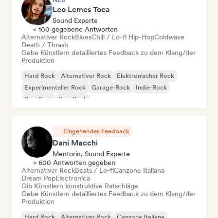
Leo Lemes Toca
Sound Experte
< 100 gegebene Antworten
Alternativer Rock
Blues
Chill / Lo-fi Hip-Hop
Coldwave
Death / Thrash
Gebe Künstlern detailliertes Feedback zu dem Klang/der
Produktion
Hard Rock
Alternativer Rock
Elektronischer Rock
Experimenteller Rock
Garage-Rock
Indie-Rock
Pop-Punk
Pop-Rock
Eingehendes Feedback
Dani Macchi
Mentorin, Sound Experte
> 600 Antworten gegeben
Alternativer Rock
Beats / Lo-fi
Canzone Italiana
Dream Pop
Electronica
Gib Künstlern konstruktive Ratschläge
Gebe Künstlern detailliertes Feedback zu dem Klang/der
Produktion
Hard Rock
Alternativer Rock
Canzone Italiana