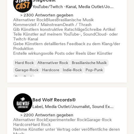
YouTube/Twitch -Kanal, Media Outlet/Journalist, Mentorin, Social Media Influencer, Sound Experte
> 2300 Antworten gegeben
Alternativer Rock
Blues
Brasilianische Musik
Kommerziell / Mainstream
Death / Thrash
Gib Künstlern konstruktive Ratschläge
Schreibe Artikel
Teile Künstler auf meinem YouTube-, SoundCloud- oder
Twitch-Kanal
Gebe Künstlern detailliertes Feedback zu dem Klang/der
Produktion
Erstelle wirkungsvolle Posts oder Reels über Künstler
Hard Rock
Alternativer Rock
Brasilianische Musik
Garage-Rock
Hardcore
Indie-Rock
Pop-Punk
Pop-Rock
Bad Wolf Records®
Label, Media Outlet/Journalist, Sound Experte
> 2200 Antworten gegeben
Alternativer Rock
Experimenteller Rock
Garage-Rock
Hardcore
Hard Rock
Nehme Künstler unter Vertrag oder veröffentliche deren