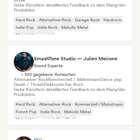
Musik
Gebe Künstlern detailliertes Feedback zu dem Klang/der
Produktion
Hard Rock
Alternativer Rock
Garage-Rock
Hardcore
Indie-Pop
Indie-Rock
Melodic Metal
Metal / Heavy metal
SmashTone Studio — Julien Meirone
Sound Experte
< 100 gegebene Antworten
Alternativer Rock
Kommerziell / Mainstream
Dance pop
Death / Thrash
Elektronischer Rock
Gebe Künstlern detailliertes Feedback zu dem Klang/der
Produktion
Hard Rock
Alternativer Rock
Kommerziell / Mainstream
French Pop
Indie-Rock
Melodic Metal
Metal / Heavy metal
Pop-Rock
NEU