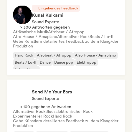
Eingehendes Feedback
Kunal Kulkarni
Sound Experte
> 300 Antworten gegeben
Afrikanische Musik
Afrobeat / Afropop
Afro House / Amapiano
Alternativer Rock
Beats / Lo-fi
Gebe Künstlern detailliertes Feedback zu dem Klang/der
Produktion
Hard Rock
Afrobeat / Afropop
Afro House / Amapiano
Beats / Lo-fi
Dance
Dance pop
Elektropop
Future House
Send Me Your Ears
Sound Experte
< 100 gegebene Antworten
Alternativer Rock
Blues
Elektronischer Rock
Experimenteller Rock
Hard Rock
Gebe Künstlern detailliertes Feedback zu dem Klang/der
Produktion