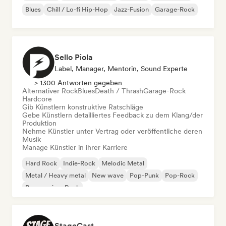
Blues
Chill / Lo-fi Hip-Hop
Jazz-Fusion
Garage-Rock
Sello Piola
Label, Manager, Mentorin, Sound Experte
> 1300 Antworten gegeben
Alternativer Rock
Blues
Death / Thrash
Garage-Rock
Hardcore
Gib Künstlern konstruktive Ratschläge
Gebe Künstlern detailliertes Feedback zu dem Klang/der
Produktion
Nehme Künstler unter Vertrag oder veröffentliche deren
Musik
Manage Künstler in ihrer Karriere
Hard Rock
Indie-Rock
Melodic Metal
Metal / Heavy metal
New wave
Pop-Punk
Pop-Rock
Progressiver Rock
StageCast