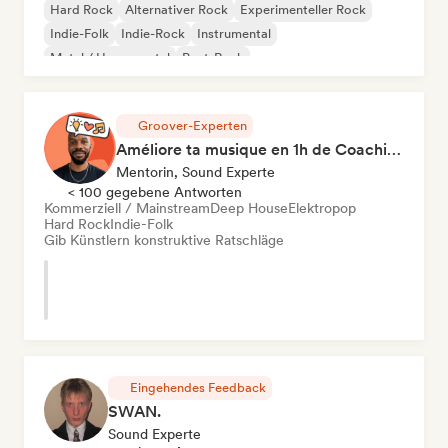
Hard Rock
Alternativer Rock
Experimenteller Rock
Indie-Folk
Indie-Rock
Instrumental
Metal / Heavy metal
Post-Rock
Groover-Experten
Améliore ta musique en 1h de Coaching
Mentorin, Sound Experte
< 100 gegebene Antworten
Kommerziell / Mainstream
Deep House
Elektropop
Hard Rock
Indie-Folk
Gib Künstlern konstruktive Ratschläge
Eingehendes Feedback
SWAN.
Sound Experte