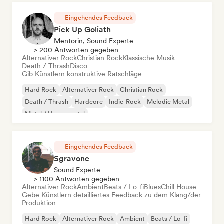
Eingehendes Feedback
Pick Up Goliath
Mentorin, Sound Experte
> 200 Antworten gegeben
Alternativer Rock
Christian Rock
Klassische Musik
Death / Thrash
Disco
Gib Künstlern konstruktive Ratschläge
Hard Rock
Alternativer Rock
Christian Rock
Death / Thrash
Hardcore
Indie-Rock
Melodic Metal
Metal / Heavy metal
Eingehendes Feedback
Sgravone
Sound Experte
> 1100 Antworten gegeben
Alternativer Rock
Ambient
Beats / Lo-fi
Blues
Chill House
Gebe Künstlern detailliertes Feedback zu dem Klang/der
Produktion
Hard Rock
Alternativer Rock
Ambient
Beats / Lo-fi