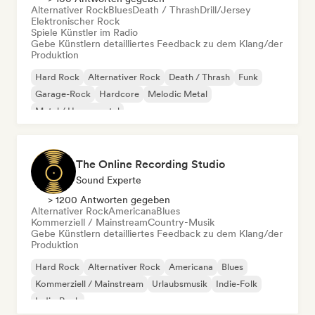
Alternativer Rock
Blues
Death / Thrash
Drill/Jersey
Elektronischer Rock
Spiele Künstler im Radio
Gebe Künstlern detailliertes Feedback zu dem Klang/der
Produktion
Hard Rock
Alternativer Rock
Death / Thrash
Funk
Garage-Rock
Hardcore
Melodic Metal
Metal / Heavy metal
The Online Recording Studio
Sound Experte
> 1200 Antworten gegeben
Alternativer Rock
Americana
Blues
Kommerziell / Mainstream
Country-Musik
Gebe Künstlern detailliertes Feedback zu dem Klang/der
Produktion
Hard Rock
Alternativer Rock
Americana
Blues
Kommerziell / Mainstream
Urlaubsmusik
Indie-Folk
Indie-Rock