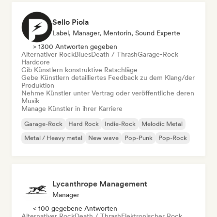
Sello Piola
Label, Manager, Mentorin, Sound Experte
> 1300 Antworten gegeben
Alternativer Rock
Blues
Death / Thrash
Garage-Rock
Hardcore
Gib Künstlern konstruktive Ratschläge
Gebe Künstlern detailliertes Feedback zu dem Klang/der
Produktion
Nehme Künstler unter Vertrag oder veröffentliche deren
Musik
Manage Künstler in ihrer Karriere
Garage-Rock
Hard Rock
Indie-Rock
Melodic Metal
Metal / Heavy metal
New wave
Pop-Punk
Pop-Rock
Lycanthrope Management
Manager
< 100 gegebene Antworten
Alternativer Rock
Death / Thrash
Elektronischer Rock