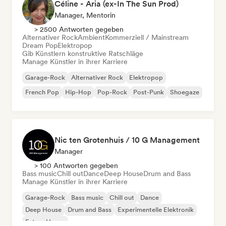
Céline - Aria (ex-In The Sun Prod)
Manager, Mentorin
> 2500 Antworten gegeben
Alternativer Rock
Ambient
Kommerziell / Mainstream
Dream Pop
Elektropop
Gib Künstlern konstruktive Ratschläge
Manage Künstler in ihrer Karriere
Garage-Rock
Alternativer Rock
Elektropop
French Pop
Hip-Hop
Pop-Rock
Post-Punk
Shoegaze
Nic ten Grotenhuis / 10 G Management
Manager
> 100 Antworten gegeben
Bass music
Chill out
Dance
Deep House
Drum and Bass
Manage Künstler in ihrer Karriere
Garage-Rock
Bass music
Chill out
Dance
Deep House
Drum and Bass
Experimentelle Elektronik
Future House