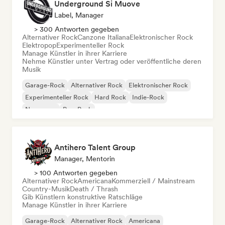
Underground Si Muove
Label, Manager
> 300 Antworten gegeben
Alternativer Rock
Canzone Italiana
Elektronischer Rock
Elektropop
Experimenteller Rock
Manage Künstler in ihrer Karriere
Nehme Künstler unter Vertrag oder veröffentliche deren
Musik
Garage-Rock
Alternativer Rock
Elektronischer Rock
Experimenteller Rock
Hard Rock
Indie-Rock
New wave
Pop-Punk
Antihero Talent Group
Manager, Mentorin
> 100 Antworten gegeben
Alternativer Rock
Americana
Kommerziell / Mainstream
Country-Musik
Death / Thrash
Gib Künstlern konstruktive Ratschläge
Manage Künstler in ihrer Karriere
Garage-Rock
Alternativer Rock
Americana