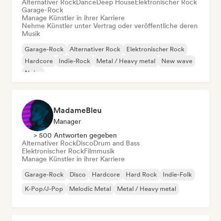
Alternativer Rock
Dance
Deep House
Elektronischer Rock
Garage-Rock
Manage Künstler in ihrer Karriere
Nehme Künstler unter Vertrag oder veröffentliche deren
Musik
Garage-Rock
Alternativer Rock
Elektronischer Rock
Hardcore
Indie-Rock
Metal / Heavy metal
New wave
Noise
MadameBleu
Manager
> 500 Antworten gegeben
Alternativer Rock
Disco
Drum and Bass
Elektronischer Rock
Filmmusik
Manage Künstler in ihrer Karriere
Garage-Rock
Disco
Hardcore
Hard Rock
Indie-Folk
K-Pop/J-Pop
Melodic Metal
Metal / Heavy metal