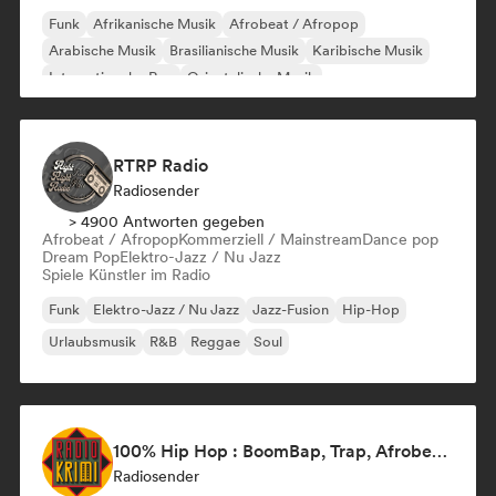
Funk
Afrikanische Musik
Afrobeat / Afropop
Arabische Musik
Brasilianische Musik
Karibische Musik
Internationaler Rap
Orientalische Musik
RTRP Radio
Radiosender
> 4900 Antworten gegeben
Afrobeat / Afropop
Kommerziell / Mainstream
Dance pop
Dream Pop
Elektro-Jazz / Nu Jazz
Spiele Künstler im Radio
Funk
Elektro-Jazz / Nu Jazz
Jazz-Fusion
Hip-Hop
Urlaubsmusik
R&B
Reggae
Soul
100% Hip Hop : BoomBap, Trap, Afrobeats !
Radiosender