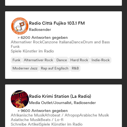
Rap auf Englisch
Radio Città Fujiko 103.1 FM
Radiosender
> 6200 Antworten gegeben
Alternativer Rock
Canzone Italiana
Dance
Drum and Bass
Funk
Spiele Künstler im Radio
Funk
Alternativer Rock
Dance
Hard Rock
Indie-Rock
Moderner Jazz
Rap auf Englisch
R&B
Radio Krimi Station (La Radio)
Media Outlet/Journalist, Radiosender
> 9600 Antworten gegeben
Afrikanische Musik
Afrobeat / Afropop
Arabische Musik
Asiatische Musik
Beats / Lo-fi
Schreibe Artikel
Spiele Künstler im Radio